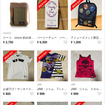
COOCO
クーコ cooco 斜め掛け ショルダーバック
パーリーデュー パーフェクトクレンジング&ウォッシュ
アミューズメント限定 ハリー・ポッター リュック
¥
2,750
¥
6,500
¥
1,000
JAM
JAM
お値下げ！ヤンキース・キッズTシャツ・140
JAM・ジャム Tシャツ・150
JAM・ジャム スカルタンクトップ・120
¥
800
¥
999
¥
999