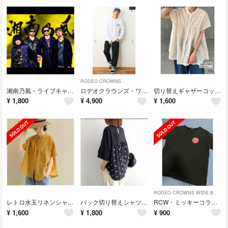
RODEO CROWNS
湘南乃風・ライブキャップ
ロデオクラウンズ・ワイドテーパードジーンズ
切り替えギャザーコットンブラウス・M
¥
1,800
¥
4,900
¥
1,600
RODEO CROWNS WIDE BOWL
レトロ水玉リネンシャツ・M
バック切り替えシャツブラウス
RCW・ミッキーコラボTシャツ
¥
1,600
¥
1,800
¥
900