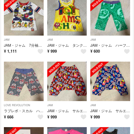
JAM
JAM
JAM
JAM・ジャム 7分袖Tシャツ・140
JAM・ジャム タンクトップ140
JAM・ジャム ハーフパンツ・130
¥
1,111
¥
999
¥
600
LOVE REVOLUTION
JAM
JAM
ラブレボ・スカル ハーフパンツ・120
JAM・ジャム サルエルパンツ・150
JAM・ジャム サルエルパンツ・140
¥
666
¥
999
¥
999