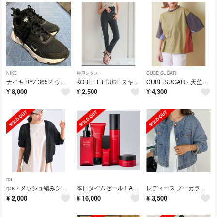
NIKE
神戸レタス
CUBE SUGAR
ナイキ RYZ 365 2 ウィメンズ シューズ ・ブラック
KOBE LETTUCE スキニーデニム
CUBE SUGAR・天竺パウダー加工異素材切替Tシャツ
¥
8,000
¥
2,500
¥
4,300
rps
rps・メッシュ編みショートニットカーディガン
本日タイムセール！Aurelie・プレミアム集中ケア5点セット
レディース ノーカラー ジャケット・ Gジャン
¥
2,000
¥
16,000
¥
3,500