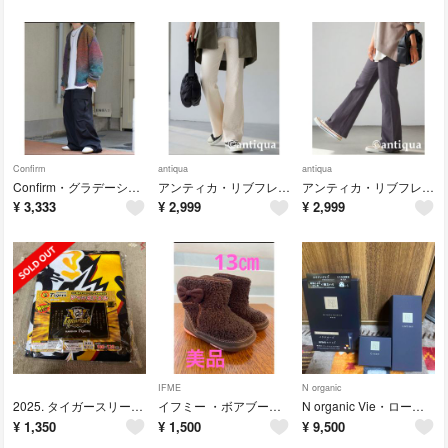
Confirm
antiqua
antiqua
Confirm・グラデーション ニットカーディガン
アンティカ・リブフレアパンツ
アンティカ・リブフレアパンツ
¥
3,333
¥
2,999
¥
2,999
IFME
N organic
2025. タイガースリーグ優勝記念・ジャンボタオル
イフミー ・ボアブーツ サイドリボン付・13cm
N organic Vie・ローション＆クリーム&マスクセット
¥
1,350
¥
1,500
¥
9,500