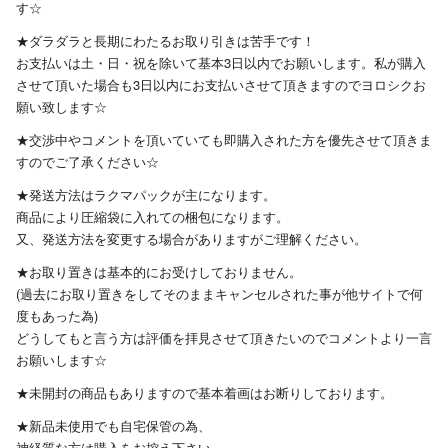
す☆
★ダラダラと長期にわたるお取り引きは苦手です！
お支払いは土・日・祝を除いて基本3日以内でお願いします。私が購入
させて頂いた場合も3日以内にお支払いさせて頂きますのでヨロシクお
願い致します☆
★交渉中やコメントを頂いていても即購入された方を優先させて頂きま
すのでご了承ください☆
★発送方法はラクマパックが主になります。
商品により圧縮袋に入れての梱包になります。
又、発送方法を変更する場合がありますがご理解ください。
★お取り置きは基本的にお受けしておりません。
(過去にお取り置きをしてそのままキャンセルされた事が他サイトで何
度もあった為)
どうしてもと言う方は評価を拝見させて頂きたいのでコメントより一言
お願いします☆
★未開封の商品もありますので基本着画はお断りしております。
★新品未使用でも自宅保管の為、
神経質な方は購入をお控え下さい。