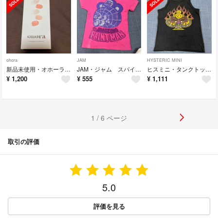
ohora
JAM
HYSTERIC MINI
新品未使用・オホーラ ohora ジェルネイルシール ND-364
JAM・ジャム スパイダーマンTシャツ・150
ヒスミニ・タンクトップ・120
¥
1,200
¥
555
¥
1,111
1 / 6 ページ
取引の評価
5.0
評価を見る