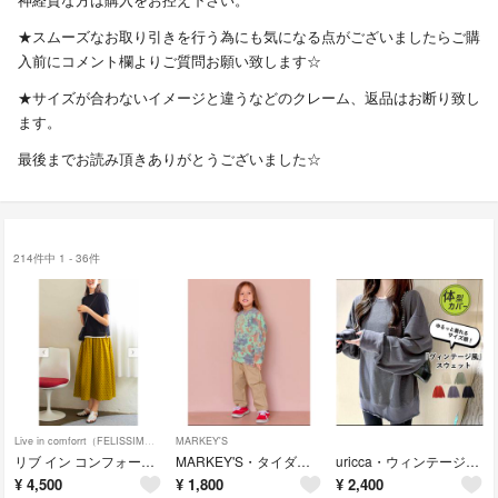
★スムーズなお取り引きを行う為にも気になる点がございましたらご購
入前にコメント欄よりご質問お願い致します☆
★サイズが合わないイメージと違うなどのクレーム、返品はお断り致し
ます。
最後までお読み頂きありがとうございました☆
214件中 1 - 36件
Live in comforrt（FELISSIMO）
MARKEY'S
リブ イン コンフォート・ドッキングワンピース
MARKEY'S・タイダイダメージスウェット
uricca・ウィンテージ風スウェット
¥
4,500
¥
1,800
¥
2,400