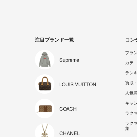
注目ブランド一覧
コン
ブラ
Supreme
カテ
ラン
買取
LOUIS
VUITTON
人気
キャ
COACH
ラクマp
ラク
集
CHANEL