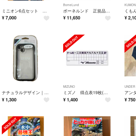
BorneLund
KUMON
ミニオン6点セット サイズ160
ボーネルンド 正規品 マグフォーマーMAGFORMERS 90P
くも
¥
7,000
¥
11,650
¥
2,1
MIZUNO
UNDER
ナチュラルデザイン｜NATURAL design iPhone 14 6.1イン
ミズノ 得点表19枚(野球・ソフトボール)
¥
1,300
¥
1,400
¥
750