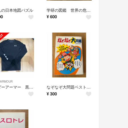
んの日本地図パズル
学研の図鑑 世界の危険生物
00
¥
600
 ARMOUR
アンダーアーマー 黒 サイズSM
なぞなぞ大問題ベスト１０００！！
¥
300