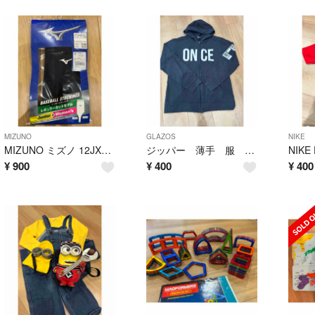
MIZUNO
GLAZOS
NIKE
MIZUNO ミズノ 12JXBS2214 12JXBS22 サイズ:0 色:1
ジッパー 薄手 服 160
NIKE
¥
900
¥
400
¥
400