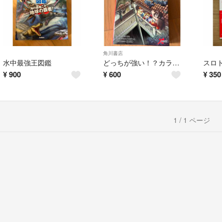
角川書店
水中最強王図鑑
どっちが強い！？カラスvsコウモリ 危険な鳥獣エアバトル
¥
900
¥
600
¥
350
1 / 1 ページ