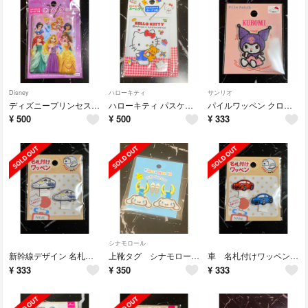
Disney
ハローキティ
サンリオ
ディズニープリンセス パスケース ネームタグ キーホルダー ディズニー
ハローキティ パスケース ネームタグ キーホルダー サンリオ
パイルワッペン クロミ サンリオ ダイソー DAISO セリア アップリケ 刺繍
¥
500
¥
500
¥
333
シナモロール
新幹線デザイン 名札付けワッペン アップリケ ダイソー DAISO セリア
上靴タグ シナモロール サンリオ ワッペン 目印 ダイソー DAISO
車 名札付けワッペン アップリケ ダイソー DAISO セリア
¥
333
¥
350
¥
333