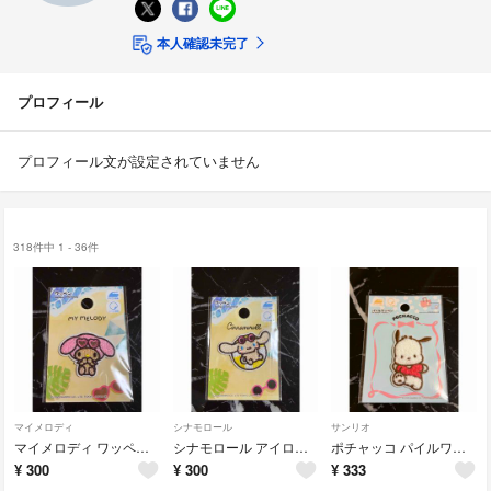
本人確認未完了
プロフィール
プロフィール文が設定されていません
318件中 1 - 36件
マイメロディ
シナモロール
サンリオ
マイメロディ ワッペン アイロン接着 サンリオ ダイソー DAISO セリア
シナモロール アイロン接着ワッペン サンリオ ダイソー DAISO
ポチャッコ パイルワッペン アイロン接着 アップリケ ダイソー DAISO
¥
300
¥
300
¥
333