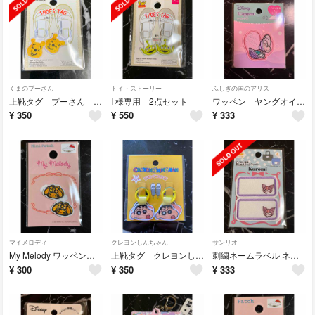
くまのプーさん
トイ・ストーリー
ふしぎの国のアリス
上靴タグ プーさん くまのぷーさん ディズニー ワッペン 目印 タグ
I 様専用 2点セット
ワッペン ヤングオイスター ディズニー ダイソー セリア ふしぎの国のアリス
¥
350
¥
550
¥
333
マイメロディ
クレヨンしんちゃん
サンリオ
My Melody ワッペン 2P サンリオ ダイソー セリア マイメロディ
上靴タグ クレヨンしんちゃん ダイソー DAISO セリア
刺繍ネームラベル ネームワッペン クロミ ダイソー セリア ワッペン
¥
300
¥
350
¥
333