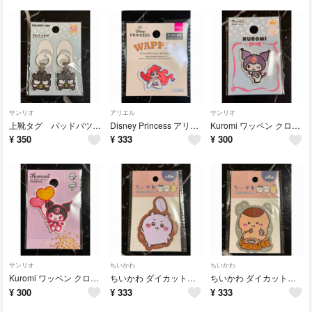
サンリオ
アリエル
サンリオ
上靴タグ バッドバツ丸 サンリオ ワッペン 目印 ダイソー DAISO 上靴
Disney Princess アリエル プリンセス ワッペン ディズニー
Kuromi ワッペン クロミ サンリオ セリア アップリケ 刺繍
¥
350
¥
333
¥
300
サンリオ
ちいかわ
ちいかわ
Kuromi ワッペン クロミ サンリオ セリア アップリケ 刺繍
ちいかわ ダイカットシール シール ステッカー
ちいかわ ダイカットシール シール ステッカー
¥
300
¥
333
¥
333