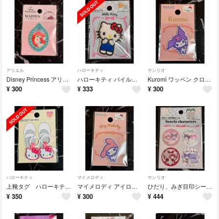
アリエル
ハローキティ
サンリオ
Disney Princess アリエル プリンセス ワッペン ディズニー
ハローキティ パイルワッペン アイロン接着 アップリケ ダイソー DAISO
Kuromi ワッペン クロミ サンリオ セリア アップリケ 刺繍
¥
300
¥
333
¥
300
ハローキティ
マイメロディ
サンリオ
上靴タグ ハローキティ サンリオ ダイソー DAISO ワッペン 目印
マイメロディ アイロン接着可 ワッペン サンリオ ダイソー DAISO セリア
ひだり、みぎ目印シール サンリオ マイメロディ クロミ ダイソー
¥
350
¥
300
¥
444