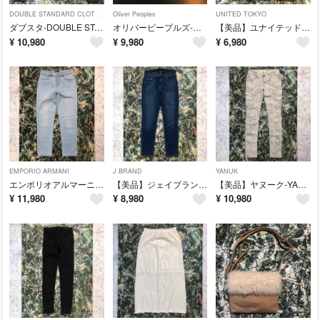
DOUBLE STANDARD CLOTHING
Oliver Peoples
UNITED TOKYO
ダブスタ-DOUBLE STANDARD CLOTHING-ファージャケット
オリバーピープルズ-OLIVER PEOPLES Ronnie-メガネ
【美品】ユナイテッドトウキョウ-UNITED TOKYO-EVALETコンビT
¥
10,980
¥
9,980
¥
6,980
EMPORIO ARMANI
J BRAND
YANUK
エンポリオアルマーニ-EMPORIO ARMANI JOURDAN-スリムデニム
【美品】ジェイブランド-J BRAND-スキニー デニム
【美品】ヤヌーク-YANUK-カーゴスキニー パンツ
¥
11,980
¥
8,980
¥
10,980