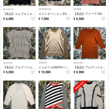
M-premier
ESTNATION
ADORE
【美品】エムプルミエ-M-Premier-ノースリーブ シアーブラウス
エストネーション-ESTNATION-オープンネックフリルブラウス
【美品】アドーア-ADORE-アルビニオーガニックコットンカットソー
¥
6,980
¥
7,980
¥
6,580
allureville
JOSEPH
allureville
【美品】アルアバイル-allureville-ボーダーカットソー
ジョセフ-JOSEPH-バックオープンニットソー
【美品】アルアバイル-allureville-リブカットソー
¥
5,980
¥
10,980
¥
6,980