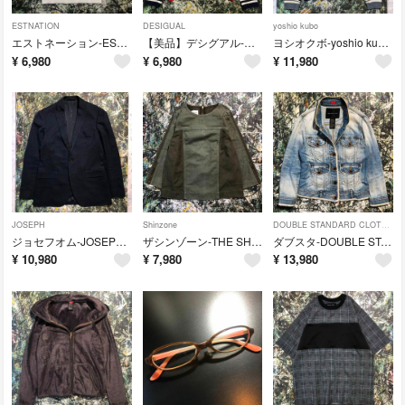
ESTNATION
DESIGUAL
yoshio kubo
エストネーション-ESTNATION-スクエアネックニット
【美品】デシグアル-Desigual-ボーダーニット
ヨシオクボ-yoshio kubo-クレイジーパターンニット
¥
6,980
¥
6,980
¥
11,980
JOSEPH
Shinzone
DOUBLE STANDARD CLOTHING
ジョセフオム-JOSEPH HOMME-テーラードジャケット
ザシンゾーン-THE SHINZONE-ノーカラーブラウス
ダブスタ-DOUBLE STANDARD CLOTHING-デニムジャケット
¥
10,980
¥
7,980
¥
13,980