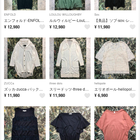
ENFOLD
LOULOU WILLOUGHBY
Sov.
エンフォルド-ENFOLD-Vネックノースリーブ ロングワンピース
ルルウィルビー-LouLou Willoughby-ノースリーブワンピース
【美品】ソブ-sov.-レイヤードデザインワンピース
¥
12,980
¥
12,980
¥
11,980
ZUCCa
three dots
heliopole
ズッカ-zucca-バックシアーシャツニット
スリードッツ-three dots-トッパーロングカーディガン
エリオポール-heliopole-シアーレースブラウス
¥
11,980
¥
11,980
¥
6,980