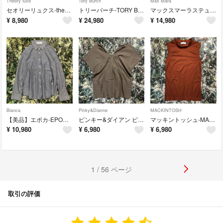
Theory luxe
Tory Burch
Max Mara
セオリーリュクス-theory luxe-チュニックカットソー
トリーバーチ-TORY BURCH-チェックシャツワンピース
マックスマーラステュディオ-Max Mara Studio -チュニックシャツ
¥
8,980
¥
24,980
¥
14,980
Bianca
Pinky&Dianne
MACKINTOSH
【美品】エポカ-EPOCA BIANCA-ストライプシャツ
ピンキー&ダイアン ピンダイ-PINKY&DIANNE-ギャザーブラウス
マッキントッシュ-MACKINTOSH-ノースリーブプルオーバー
¥
10,980
¥
6,980
¥
6,980
1 / 56 ページ
取引の評価