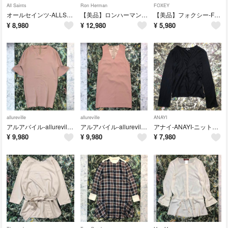
All Saints
Ron Herman
FOXEY
オールセインツ-ALLSAINTS-スキニー パンツ
【美品】ロンハーマンヴィンテージ-R.H.vintage-ロングスカート
【美品】フォクシー-FOXEY-ムートンポシェット
¥
8,980
¥
12,980
¥
5,980
allureville
allureville
ANAYI
アルアバイル-allureville-ベルスリーブワンピース
アルアバイル-allureville-ノースリーブワンピース
アナイ-ANAYI-ニットカーディガン
¥
9,980
¥
9,980
¥
7,980