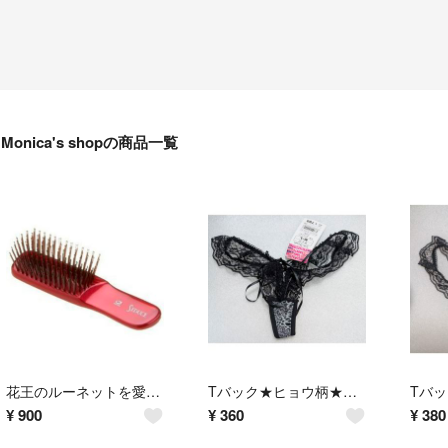
Monica's shopの商品一覧
花王のルーネットを愛用されていた方に★毛先が球状★セデュウス★ヘアブラシ★赤★
Tバック★ヒョウ柄★グレー系★ショーツ★M-Lサイズ★編み上げ★54%OFF★
¥
900
¥
360
¥
380