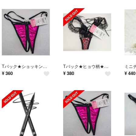
Tバック★ショッキングピンク＆ブラック★パール付★穴あきsexy★５４%OFF★
Tバック★ヒョウ柄★ブラウン系★ショーツ★M-Lサイズ★編み上げ★51%OFF★
¥
360
¥
380
¥
440