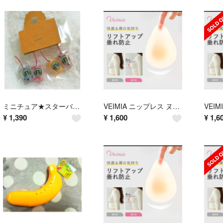
ミニチュア★スターバックス★カラータピオカ入り４種類セット★ドールハウス★
VEIMIA ニップレス ヌーブラ★L★0.2CM超薄 シリコンブラ強粘着パッド
¥
1,390
¥
1,600
¥
1,6