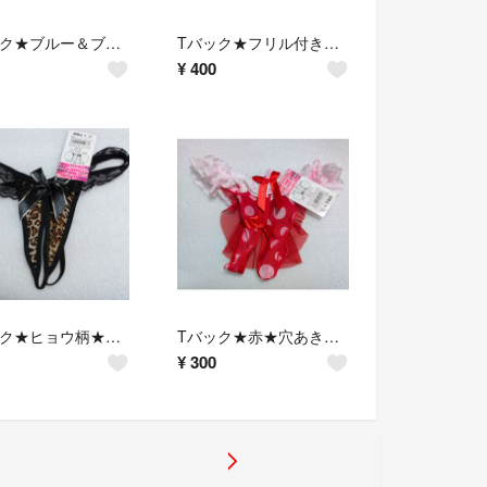
Tバック★ブルー＆ブラック★パール付★穴あきsexy★５４%OFF★
Tバック★フリル付き★ブルー＆ピンク★レース★リボン付き♪４９%OFF★
¥
400
Tバック★ヒョウ柄★ブラウン系★穴あき★リボン★レース★51%OFF★
Tバック★赤★穴あき★水玉柄★訳あり激安★ヒップカバー付き★６２％OFF★
¥
300