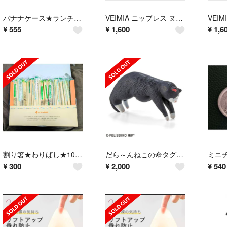
バナナケース★ランチタイムやおやつに★栄養補給に★スポーツ選手も持ってます★
VEIMIA ニップレス ヌーブラ★M★0.2CM超薄 シリコンブラ強粘着パッド
¥
555
¥
1,600
¥
1,6
割り箸★わりばし★100膳★袋入り★新品未使用★エコ★
だら～んねこの傘タグ★そこで寝ちゃうの？★ハチワレ★フェリシモ★
¥
300
¥
2,000
¥
540