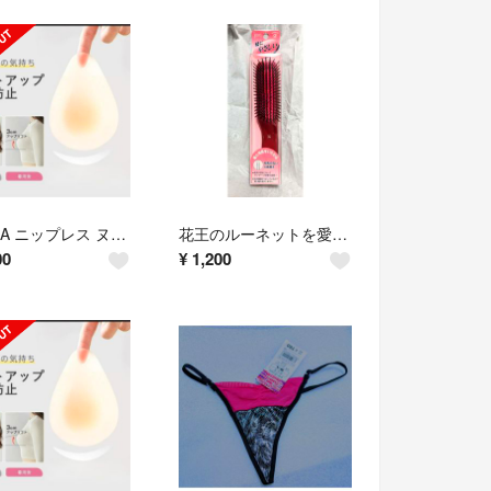
VEIMIA ニップレス ヌーブラ★L★0.2CM超薄 シリコンブラ強粘着パッド
花王のルーネットを愛用されていた方に★毛先が球状★セデュウス★ブラシ★L★赤★
00
¥
1,200