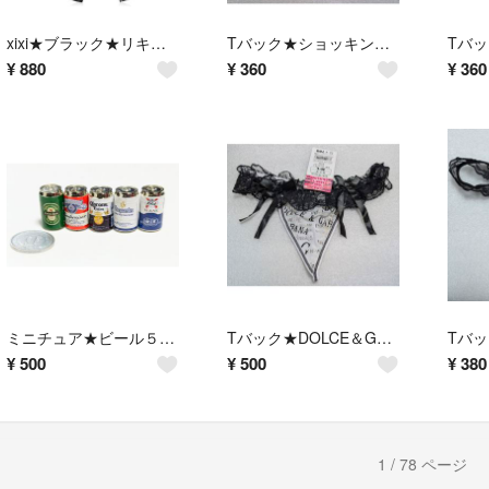
xixi★ブラック★リキッドアイライナー★シスターアン以上にハイレベル★1本★
Tバック★ショッキングピンク＆ブラック★パール付★穴あきsexy★５４%OFF★
¥
880
¥
360
¥
360
ミニチュア★ビール５本セット★バドワイザー ハイネケン・コロナ等♪ドールハウス★
Tバック★DOLCE＆GABBANA★白＆黒★レース★36%OFF★
¥
500
¥
500
¥
380
1 / 78 ページ