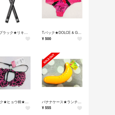
xixi★ブラック★リキッドアイライナー★シスターアン以上にハイレベル★1本★
Tバック★DOLCE & GABBANA★リボン★ピンク★M-L★36%OFF★
¥
500
Tバック★ヒョウ柄★ピンク★M-L★フリル穴あき★４９％OFF★
バナナケース★ランチタイムやおやつに★栄養補給に★スポーツ選手も持ってます★
¥
555