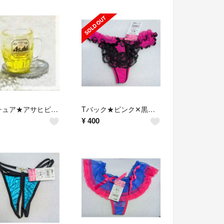
ミニチュア★アサヒビール★生ビール★角ジョッキ★アサヒスーパードライ★ドールハウ
Tバック★ピンク✕黒★リボン★フリンジ★レース★49%OFF★
¥
400