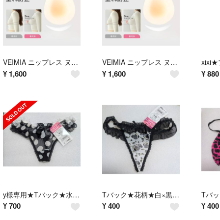
VEIMIA ニップレス ヌーブラ★M★0.2CM超薄 シリコンブラ強粘着パッド
VEIMIA ニップレス ヌーブラ★L★0.2CM超薄 シリコンブラ強粘着パッド
¥
1,600
¥
1,600
¥
880
y様専用★Tバック★水玉柄モノトーン＆サイドリボン★2枚セット★
Tバック★花柄★白×黒★M-L★ホログラム★キラキラ★４９％OFF★
¥
700
¥
400
¥
400