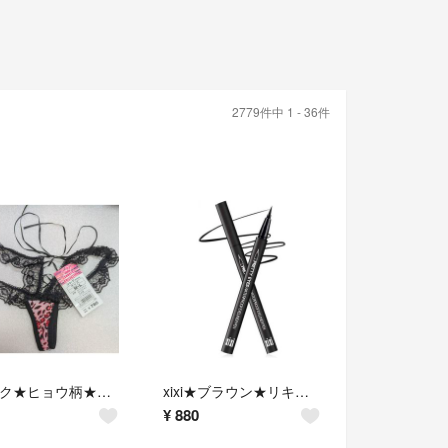
2779件中 1 - 36件
Tバック★ヒョウ柄★ピンク系★ショーツ★M-Lサイズ★編み上げ★51%OFF★
xixi★ブラウン★リキッドアイライナー★シスターアン以上にハイレベル★1本★
¥
880