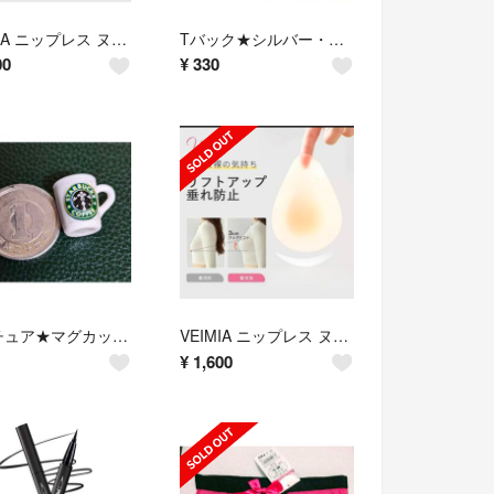
VEIMIA ニップレス ヌーブラ★L★0.2CM超薄 シリコンブラ強粘着パッド
Tバック★シルバー・黒・ピンク★M-Lサイズ★58 %OFF★お買い得★
00
¥
330
ミニチュア★マグカップ★コーヒー★new★スターバックス★ドールハウスに★
VEIMIA ニップレス ヌーブラ★L★0.2CM超薄 シリコンブラ強粘着パッド
¥
1,600