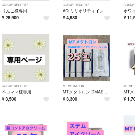
COSME DECORTE
COSME DECORTE
COSME
りんご様専用
AQ ミリオリティインテンシブクリームn 10包
¥
28,900
¥
4,980
¥
11,
COSME DECORTE
MT METATRON
MT ME
ペコママ様専用
MTメタトロン DMAE ボディクリエイトジェル 25
¥
3,500
¥
3,300
¥
1,7