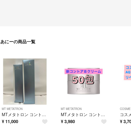
あにーの商品一覧
MT METATRON
MT METATRON
COSME
MTメタトロン コントアローション エマルジョン
MTメタトロン コントアBクリーム 50包
¥
11,000
¥
3,980
¥
3,7