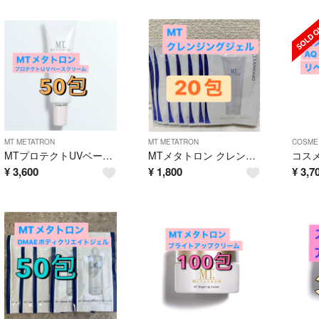
MT METATRON
MT METATRON
COSME
MTプロテクトUVベースクリーム PB02ヌーディサンド
MTメタトロン クレンジングジェル 20包
¥
3,600
¥
1,800
¥
3,7