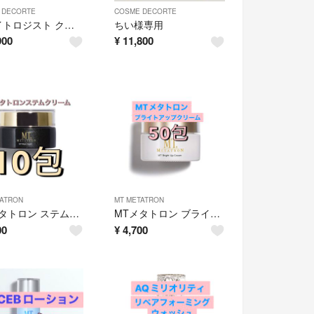
 DECORTE
COSME DECORTE
ホワイトロジスト クロノジェネシス ブライトニング コンセントレイト 1.8X
ちい様専用
900
¥
11,800
TATRON
MT METATRON
MTメタトロン ステムクリーム 10包
MTメタトロン ブライトアップクリーム 50包
00
¥
4,700