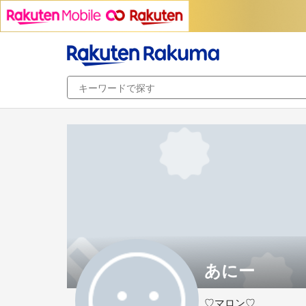
あにー
♡マロン♡