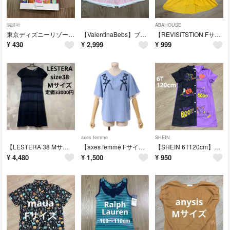
講談社
ABAHOUSE
東京ディズニーリゾート完全ガイド2024-2025
【ValentinaBebs】ブラウス女の子美品ピンクレースリボン70 3m 小花柄 トップス ベビー服 ヴァレンティナべべス
【REVISITSTION Fサイズ】リボンシアーブラウス半袖黄色イエロー Vネック マスタード トップス リヴィジテーション
¥
430
¥
2,999
¥
999
axes femme
SHEIN
【LESTERA 38 Mサイズ】ネイビー半袖ひざ丈ワンピースフォーマルAライン
【axes femme Fサイズ】アクシーズファム半袖トップスレースリボン水色
【SHEIN 6T120cm】女の子ハロウィン仮装ワンピース紫ブラック新品未使用
¥
4,480
¥
1,500
¥
950