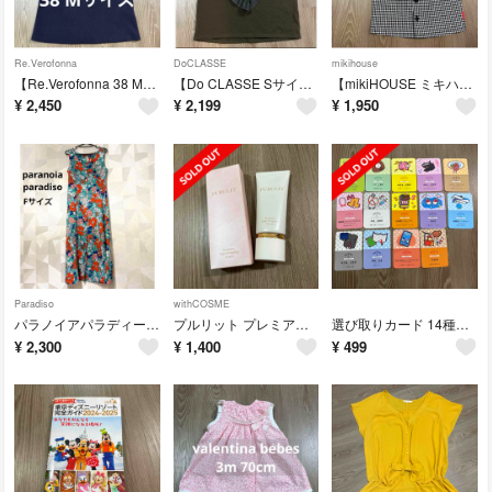
Re.Verofonna
DoCLASSE
mikihouse
【Re.Verofonna 38 Mサイズ】ヴェロフォンナ ノースリーブニット ネイビー フリル アシンメトリー リボン
【Do CLASSE Sサイズ】フリル ノースリーブ カットソトップス カーキ ドゥクラッセ アシンメトリー 美品
【mikiHOUSE ミキハウス 90cm】黒ギンガムチェック半袖美品✨男の子
¥
2,450
¥
2,199
¥
1,950
Paradiso
withCOSME
パラノイアパラディーソ 花柄ワンピース ノースリーブ マキシ丈 ロング ブルー水色 Aライン paranoia paradiso
プルリット プレミアムナイトラッピングクリーム
選び取りカード 14種類セット 日本製 1歳 お誕生日
¥
2,300
¥
1,400
¥
499