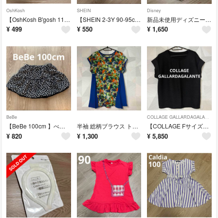
OshKosh
SHEIN
Disney
【OshKosh B'gosh 110cm】ギンガムチェックフリルスカート
【SHEIN 2-3Y 90-95cm】シーイン半袖ワンピース水色花柄Aライン
新品未使用ディズニー101匹わんちゃんマルチストラップ Disneyしっぽ手ぶら
¥
499
¥
550
¥
1,650
BeBe
COLLAGE GALLARDAGALANTE
【BeBe 100cm 】べべブラック黒花柄スカート 小花柄フレアスカート女の子
半袖 総柄ブラウス トップス ブルーカラフルマルチカラー個性的半袖M L
【COLLAGE Fサイズ】コラージュ 黒半袖トップス異素材切り替えブラウス
¥
820
¥
1,300
¥
5,850