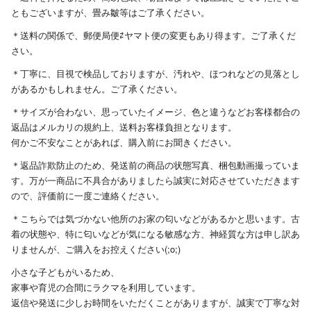
ともございますが、畳み皺等はご了承ください。
＊送料の関係で、郵便局便⇄ヤマト便の変更もあり得ます。ご了承くだ
さい。
＊丁寧に、目視で検品しておりますが、汚れや、ほつれなどの見落とし
があるかもしれません。ご了承ください。
＊サイズが合わない、思っていたイメージ、色と違うなどお客様都合の
返品はメルカリの規約上、送料お客様負担となります。
何かご不安なことがあれば、購入前にお聞きください。
＊返品詐欺防止のため、発送前の商品の状態写真、梱包動画撮っていま
す。万が一商品に不具合がありましたら誠実に対応させていただきます
ので、評価前に一度ご連絡ください。
＊こちらでは気づかない他所のお家の匂いなどがあるかと思います。古
着の状態や、特に匂いなどが気になる敏感な方、神経質な方は申し訳あ
りませんが、ご購入をお控えください(;o;)
小さな子どもがいるため、
家事や育児の合間にラクマを利用しています。
返信や発送に少しお時間をいただくことがありますが、誠実で丁寧な対