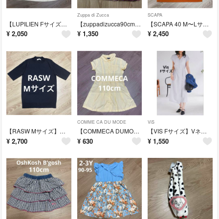
Zuppa di Zucca
SCAPA
【LUPILIEN Fサイズ】フリル袖Tシャツアイボリー白トップス半袖ホワイト
【zuppadizucca90cm】花柄ノースリーブチュニックTシャツ半袖女の子
【SCAPA 40 M〜Lサイズ】半袖カットソーオレンジブラウストップス
¥
2,050
¥
1,350
¥
2,450
COMME CA DU MODE
ViS
【RASW Mサイズ】ラス 半袖 ニット 黒ブラック シンプル 美品✨Tシャツ
【COMMECA DUMODE110cm】コムサ半袖シャツワンピース黄色女の子
【VIS Fサイズ】Vネックフレンチスリーズロングワンピース ライトグレー
¥
2,700
¥
630
¥
1,550