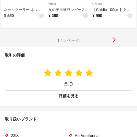
西松屋
CALDia
ネッククーラー ネックリング 冷却グッズ MLサイズ 28℃ 凍結 クールリング
女の子半袖ワンピース90cm 赤 トップス Tシャツ フリル 西松屋
【Caldia 100cm】女の子ストライプ柄半袖ワンピース紫カルディア
¥
550
¥
360
¥
950
1 / 5 ページ
取引の評価
5.0
評価を見る
取り扱いブランド
23区
Re.Verofonna