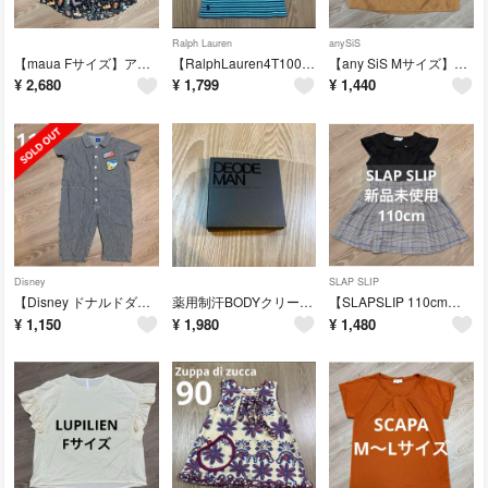
Ralph Lauren
anySiS
【maua Fサイズ】アニマル柄半袖シャツブラック黒総柄マウアエスニックゆったり
【RalphLauren4T100〜110cm】ラルフローレン女の子新品未使用
【any SiS Mサイズ】半袖ブラウスキャメルブラウンレディース エニィスィス
¥
2,680
¥
1,799
¥
1,440
Disney
SLAP SLIP
【Disney ドナルドダック 110cm】ディズニーオーバーオールパンツ男女
薬用制汗BODYクリーム【医薬部外品】男性用デオドラント50g【新品未使用】汗臭 ニオイ対策
【SLAPSLIP 110cm】スラップスリップ半袖ワンピース女の子新品未使用
¥
1,150
¥
1,980
¥
1,480