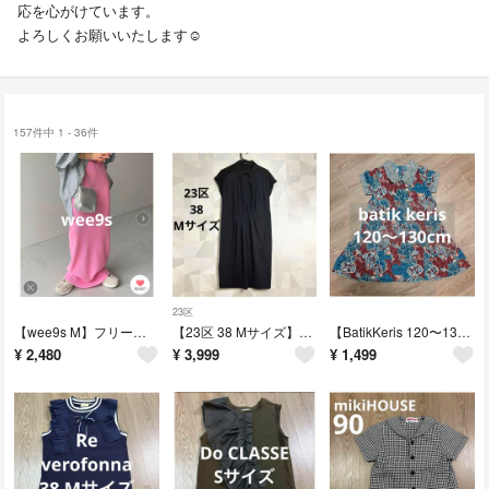
応を心がけています。
よろしくお願いいたします☺︎
157件中 1 - 36件
23区
【wee9s M】フリーサイズ ロングプリーツスカート ピンク ウエスト総ゴム タイトスカート セルフカット
【23区 38 Mサイズ】半袖ワンピースネイビーブラック レディース配色切り替え ニジュウサンク フレンチスリーブ シンプル
【BatikKeris 120〜130cm】女の子半袖総柄ワンピース アジアン
¥
2,480
¥
3,999
¥
1,499