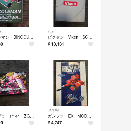
n
Vixen
コールマン BINOCULARS H6ｘ21WP Forest waterproof Vixen ビクセン 双眼鏡 Coleman
ビクセン Vixen SG 2.1X42 シリーズ 恐らく未使用品
88
¥
13,131
BANDAI
ガンプラ 1/144 ZGMF-1000 ZAKU WARRIOR LIVE CONSERT VERSION 未開封品 バンダイ
ガンプラ EX MODEL 1/144 ガンダムシード メカセット1 GUNDAM SEED MECHA SET1 未組立
20
¥
4,747