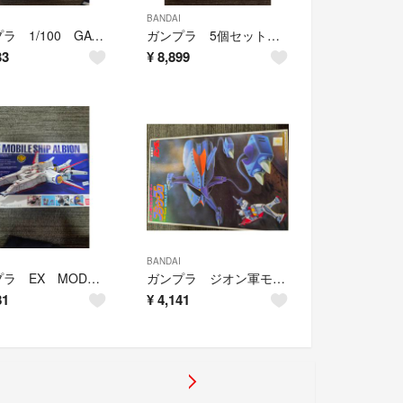
BANDAI
ガンプラ 1/100 GAT-X207 ブリッツガンダム BLITZ GUNDAM NICOL AMARFI 未組立 バンダイ
ガンプラ 5個セット バンダイ 未開封品と未組立
33
¥
8,899
BANDAI
ガンプラ EX MODEL 1/1700 モビルシップ アルビオン MOBILE SHIP ALBION バンダイ 未組立
ガンプラ ジオン軍モビルアーマー ブラウ ブロ 1：550 未組立 バンダイ
81
¥
4,141