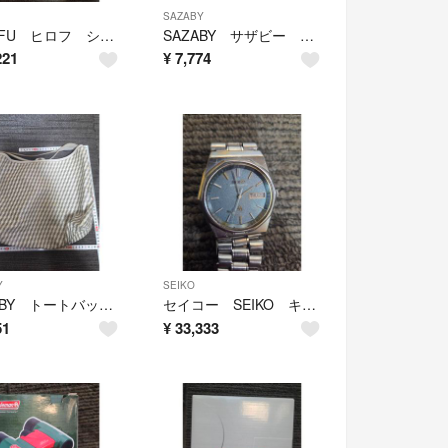
SAZABY
HIROFU ヒロフ ショルダーバッグ Hロゴ
SAZABY サザビー 本革イントテチャート ショルダーバッグ
221
¥
7,774
Y
SEIKO
SAZABY トートバッグ 幾何学模様？ サザビー
セイコー SEIKO キングクオーツ 動作未確認 ビンテージ
51
¥
33,333