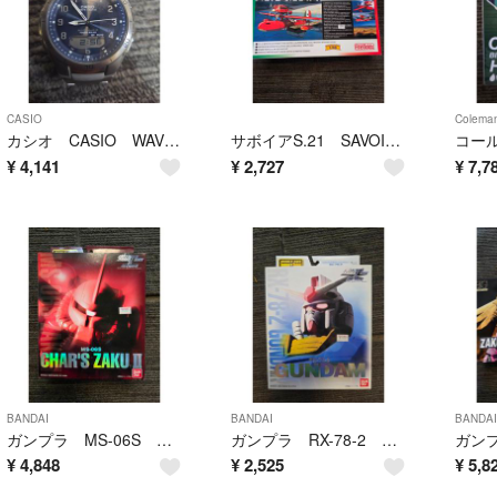
CASIO
Colema
カシオ CASIO WAVE CEPTER ウエーブセプター 電源確認済み
サボイアS.21 SAVOIA S.21 1/48 Finemolds 未組立品 紅の豚
¥
4,141
¥
2,727
¥
7,7
BANDAI
BANDAI
BANDAI
ガンプラ MS-06S シャア専用ザク エクステンドモビルスーツアクション 未開封品 バンダイ
ガンプラ RX-78-2 GUNDAM エクステンド モビルスーツ アクション 未開封品 バンダイ
¥
4,848
¥
2,525
¥
5,8