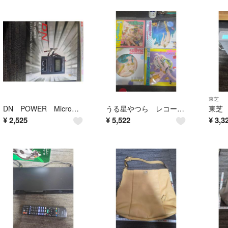
東芝
DN POWER Micro Controlled
うる星やつら レコード 4枚セット
¥
2,525
¥
5,522
¥
3,3