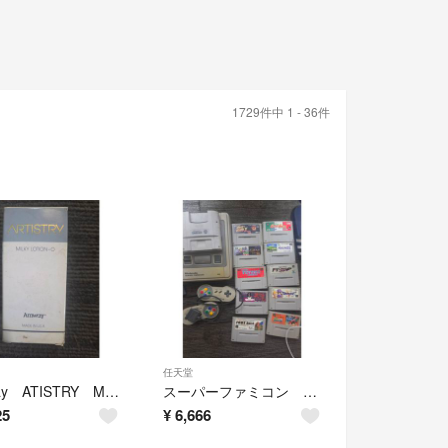
1729件中 1 - 36件
任天堂
Amway ATISTRY MILKY LOTION-O アーティストリ－ミルキーローション 80ml 乳液 日本アムウェイ
スーパーファミコン ジャンクセット 電源確認済み
25
¥
6,666