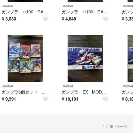
BANDAI
BANDAI
BANDAI
ガンプラ 1/100 GAT-X303 イージスガンダム AEGIS GUNDAM ATHRUN ZALA 未開封品 バンダイ
ガンプラ 1/100 GAT-X103 バスターガンダム BUSTER GUNDAM DEARKA ELTHMAN 未開封品
¥
3,030
¥
4,848
¥
3,3
BANDAI
BANDAI
BANDAI
ガンプラ6個セット ガンダムSEED DESTINY 1/144 未開封品と未組立 バンダイ
ガンプラ EX MODEL 1/1700 モビルシップ ア－ガマ MOBILE SHIP ARGAMA 未組立 バンダイ
¥
9,991
¥
10,101
¥
8,1
1 / 49 ページ