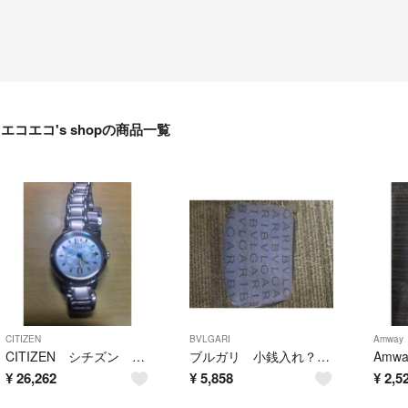
エコエコ's shopの商品一覧
CITIZEN
BVLGARI
Amway
CITIZEN シチズン EXCEED エクシード 動作確認済み
ブルガリ 小銭入れ？ ミニポーチ？ 小物入れ？ BVLGARI
¥
26,262
¥
5,858
¥
2,5