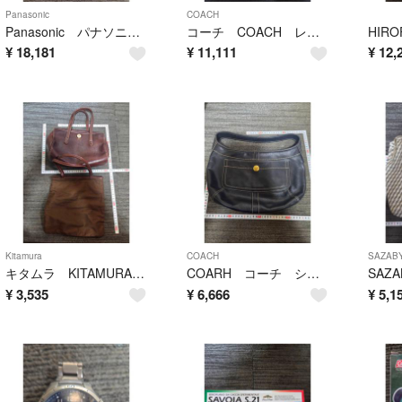
Panasonic
COACH
Panasonic パナソニック ブルーレ2021年製 DMR-2CW50イレコーダー 500GB
コーチ COACH レザー ショルダーバッグ
¥
18,181
¥
11,111
¥
12,
Kitamura
COACH
SAZAB
キタムラ KITAMURA ハンドバック
COARH コーチ ショルダーバッグ？
¥
3,535
¥
6,666
¥
5,1