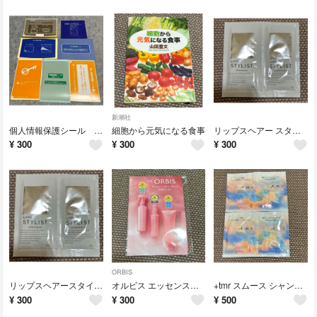
新潮社
個人情報保護シール 70枚
細胞から元気になる食事
リップスヘアー スタイリストシャンプー&トリートメント サンプル
¥
300
¥
300
¥
300
ORBIS
リップスヘアースタイリストシャンプー&トリートメント サンプル
オルビス エッセンスイン ヘアミルク&ヘアマスク サンプルセット
+tmr スムース シャンプー&トリートメント サンプルセット 2個
¥
300
¥
300
¥
500