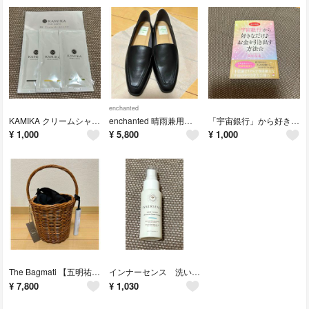
enchanted
KAMIKA クリームシャンプー サンプル
enchanted 晴雨兼用バブーシュローファー
「宇宙銀行」から好きなだけ♪お金を引き出す方法☆
¥
1,000
¥
5,800
¥
1,000
The Bagmati 【五明祐子さんコラボ】 レザータッセル付きかご バッグ
インナーセンス 洗い流さないヘアオイル
¥
7,800
¥
1,030