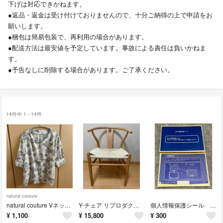
下げは対応できかねます。
●返品・返金は受け付けておりませんので、十分ご納得の上で申請をお
願いします。
●梱包は簡易包装で、再利用の場合があります。
●配送方法は最安値を予定しています。事故による責任は負いかねま
す。
●予告なしに削除する場合があります。ご了承ください。
14件中 1 - 14件
natural couture
natural couture Vネック5分袖ブラウス
Y-チェア リプロダクト品
個人情報保護シール 87枚
¥
1,100
¥
15,800
¥
300