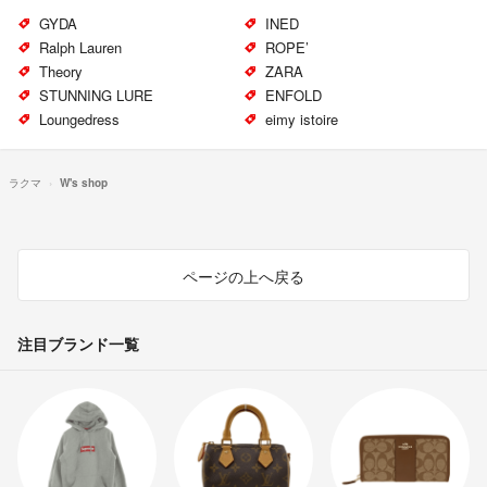
GYDA
INED
Ralph Lauren
ROPE’
Theory
ZARA
STUNNING LURE
ENFOLD
Loungedress
eimy istoire
ラクマ
W's shop
ページの上へ戻る
注目ブランド一覧