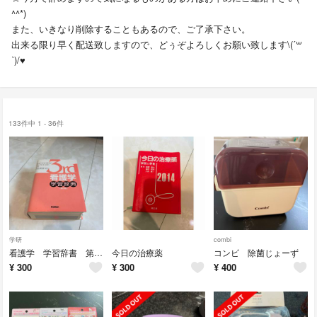
^^*)
また、いきなり削除することもあるので、ご了承下さい。
出来る限り早く配送致しますので、どぅぞよろしくお願い致します\(ˊ꒳
ˋ)/♥︎
133件中 1 - 36件
学研
combi
看護学 学習辞書 第3版
今日の治療薬
コンビ 除菌じょーず
¥
300
¥
300
¥
400