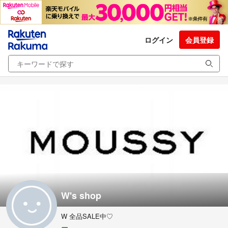
ログイン
会員登録
W's shop
W 全品SALE中♡