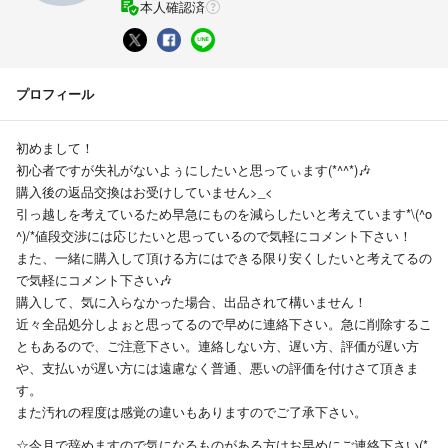
本人確認済
プロフィール
初めまして！
初心者ですが失礼がないよぅにしたいと思ってぃます(*^^*)🎶
購入後の返品交換はお受けしていません>_<
引っ越しを考えているため早急にものを減らしたいと考えています*\(^o
^)/*値段交渉には応じたいと思っているので気軽にコメント下さい！
また、一緒に購入して頂ける方にはできる限り安くしたいと考えてるの
で気軽にコメント下さい🎶
購入して、気に入らなかった場合、出品されて構いません！
近々全品処分しよぉと思ってるので早めに連絡下さい。急に削除するこ
ともあるので、ご注意下さい。連絡しない方、遅い方、評価が遅い方
や、支払いが遅い方には遠慮なく普通、悪いの評価を付けさて頂きま
す。
また汚れの程度は感覚の違いもありますのでご了承下さい。
☆今月で辞めますので気になるものがある方はお早めにご連絡下さい(*