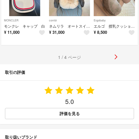
MONCLER
combi
Ergobaby
モンクレ キャップ 白
ネムリラ オートスイング〔美品〕
エルゴ 授乳クッション〔美品〕
¥
11,000
¥
31,000
¥
8,500
1 / 4 ページ
取引の評価
5.0
評価を見る
取り扱いブランド