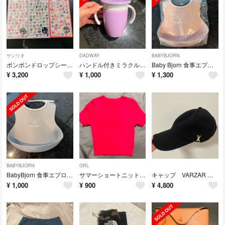
サンリオ
DADWAY
BABYBJORN
ボンボンドロップシール3個セット 〔正規品〕
ハンドル付きミラクルカップ パープル〈美品〉
Baby Bjorn 食事エプロン〔新品〕
¥
3,200
¥
1,000
¥
1,300
BABYBJORN
GRL
BabyBjorn 食事エプロン〔美品〕
サマーショートニットトップス〔美品〕
キャップ VARZAR 〔美品〕
¥
1,000
¥
900
¥
4,800