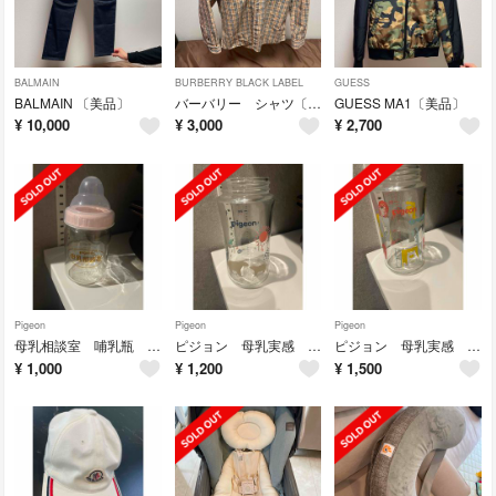
BALMAIN
BURBERRY BLACK LABEL
GUESS
BALMAIN 〔美品〕
バーバリー シャツ〔美品〕
GUESS MA1〔美品〕
¥
10,000
¥
3,000
¥
2,700
Pigeon
Pigeon
Pigeon
母乳相談室 哺乳瓶 〔美品〕
ピジョン 母乳実感 哺乳瓶〔美品〕
ピジョン 母乳実感 哺乳瓶 〔美品〕
¥
1,000
¥
1,200
¥
1,500