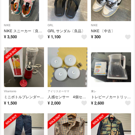
NIKE
GRL
NIKE
NIKE スニーカー〔良品〕
GRL サンダル〔良品〕
NIKE 〔中古〕
¥
3,500
¥
1,100
¥
300
Vitantonio
アイリスオーヤマ
東レ
ミニボトルブレンダー 〔美品〕
人感センサー 4個セット〔美品〕
トレビーノカートリッジ〔美品〕
¥
1,500
¥
2,000
¥
2,600