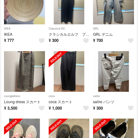
IKEA
Classical Elf.
GRL
IKEA
クラシカルエルフ ブラック ワンピース
GRL デニム
¥
777
¥
300
¥
700
Loungedress
coca
salire
Loung dress スカート
coca スカート
salire パンツ
¥
3,500
¥
1,000
¥
300