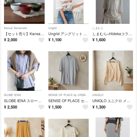
Kansai Yamamoto
Ungrid
しまむら
【セット売り】Kansai 陶芸 お椀 茶碗 3客セット 釉薬 和食器 モダン 山本寛斎
Ungrid アングリット イーグルビッグルーズ Tee ホワイト 半袖Tシャツ Fサイズ
しまむら×Hidekaコラボ 半袖 シアービッグTシャツ ホワイト Lサイズ
¥
2,000
¥
1,100
¥
1,600
SLOBE IENA
SENSE OF PLACE by URBAN RESEARCH
UNIQLO
SLOBE IENA スローブイエナ ミニポシェット ミニショルダーバッグ ブラック
SENSE OF PLACE センスオブプレイス 半袖シャツ ライトグレー レーヨン混 アーバンリサーチ
UNIQLO ユニクロ メッシュショートカーディガン オフホワイト XLサイズ
¥
2,500
¥
1,500
¥
1,300