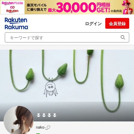
ログイン
会員登録
🌷🌷🌷🌷
nako·͜·♡