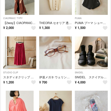
CIAOPANIC TYPY
PUMA
【2way】CIAOPANIC TYPY レーヨンボイルガウンワンピース
THEORIA セオリア 透かし編みニット カーディガン 半袖 ホワイト L
PUMA プーマ ショートパンツ 黒×白 Lサイズ スポーツ ランニング
¥
2,000
¥
1,300
¥
1,500
STUDIO CLIP
SNIDEL
スタディオクリップ ギャザーロングスカート 赤 レッド ウエストゴム
伊達メガネ ウェリントン べっ甲柄 クリアレンズ サングラス 男女兼用
SNIDEL スナイデル スニーカーソールショートブーツ ブラック×ブラック
¥
1,200
¥
700
¥
4,000