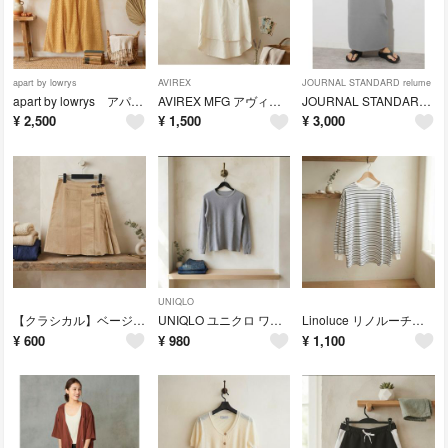
apart by lowrys
AVIREX
JOURNAL STANDARD relume
apart by lowrys アパートバイローリーズ 上品レース切替 ロングスカート マスタード L
AVIREX MFG アヴィレックス ミリタリーポケット 半袖Tシャツ Mサイズ
JOURNAL STANDARD relume ジャーナルスタンダードレリューム タイトスカート ブルーグレー Fサイズ
¥
2,500
¥
1,500
¥
3,000
UNIQLO
【クラシカル】ベージュ 巻きミニスカート サイドベルト付き ひざ丈スカート
UNIQLO ユニクロ ワッフルクルーネックT（長袖） グレー Sサイズ
Linoluce リノルーチェ ボーダー 長袖カットソー ロンT Lサイズ
¥
600
¥
980
¥
1,100