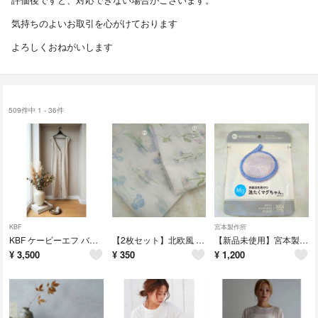
気持ちのよいお取引を心がけております
よろしくおねがいします
509件中 1 - 36件
KBF
宮本製作所
KBF ケービーエフ バッククロスIラインジャンパースカート グレージュ ロングワンピース
【2枚セット】北欧風 ボタニカル柄 フリークロス マルチカバー 淡色インテリア
【新品未使用】宮本製作所 洗たくマグちゃん ブルー (界面活性剤ゼロ) 約300回使用可能
¥
3,500
¥
350
¥
1,200