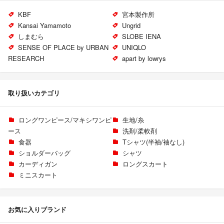
KBF
宮本製作所
Kansai Yamamoto
Ungrid
しまむら
SLOBE IENA
SENSE OF PLACE by URBAN
UNIQLO
RESEARCH
apart by lowrys
取り扱いカテゴリ
ロングワンピース/マキシワンピ
生地/糸
ース
洗剤/柔軟剤
食器
Tシャツ(半袖/袖なし)
ショルダーバッグ
シャツ
カーディガン
ロングスカート
ミニスカート
お気に入りブランド