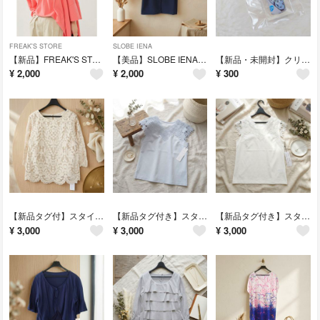
FREAK'S STORE
SLOBE IENA
【新品】FREAK'S STORE フリークスストア ポンチョTシャツ ピンク
【美品】SLOBE IENA 前後2way Vネックブラウス ネイビー オフィス
【新品・未開封】クリンビュー ノータッチUV ミニチュア キーホルダー 非売品
¥
2,000
¥
2,000
¥
300
【新品タグ付】スタイルラヴィー 高級総レース刺繍ブラウス プルオーバー Mサイズ
【新品タグ付き】スタイルラヴィー 贅沢フラワーレースカットソー 綿100% 水色
【新品タグ付き】スタイルラヴィー 贅沢フラワーレースカットソー 綿100% 白色
¥
3,000
¥
3,000
¥
3,000