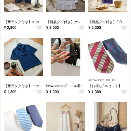
【新品タグ付き】coral コーラル シフォン切替カーディガン ネイビー M〜L
【新品タグ付き】ボンサンス ティアードフリルチュニック カットソー グレー
【新品タグ付き】FIRST ボタニカル柄チュニックワンピ 快適ストレッチ M 夏
¥
2,800
¥
3,000
¥
2,300
ALEXANDER JULIAN
【新品タグ付き】 threebell 2way半袖ニット タイ付き 綿100%
NewJeansダニエル着用✨FINGER SUIT ネイルチップローズベージュ
【お得な2本セット】アレキサンダージュリアン パコラバンヌ ネクタイ ボルドー
¥
1,300
¥
1,300
¥
1,380