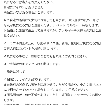
気になる方は購入をお控えください。
自宅にアイロンがありません。
商品にシワがある場合がございます。
全て自宅の暗所にて大切に保管しております。 素人保管のため、細か
な点が気になる方はご遠慮ください。 ペット(モルモット)がおります。
お品物とは別室で生活しておりますが、アレルギーをお持ちの方はご注
意ください。
🌷トラブル防止のため、状態やサイズ感、質感、生地など気になる方は
ご購入前にコメントをお願い致し ます。
‪🌷気になる事など、些細なことでもお気軽にご質問ください。
‪🌷ご申請後のキャンセルはお断りします。
―発送に関して―
‪🌷梱包はリサイクル品で行います。
また送料の関係でお荷物を圧縮させていただく場合や、小さく折りたた
んで梱包させていただく場合もございます。 ご了承ください。
‪🌷商品到着後、何か不備がありましたら、評価前にメッセージをお願い
します。
評価後ですと、対応できない場合がございます。