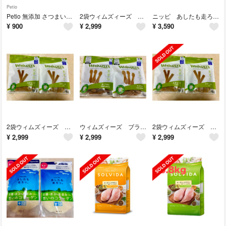
Petio
Petio 無添加 さつまいも スティックタイプ 520g 犬用おやつ
2袋ウィムズィーズ スティック XS 超小型犬用向け 体重2－7kg 30個入り
ニッピ あしたも走ろっ想いのコラーゲン 牛由来160g×2袋
¥
900
¥
2,999
¥
3,590
2袋ウィムズィーズ スティック XS 超小型犬用向け 体重2－7kg 30個入り
ウィムズィーズ ブラシXS 超小型犬用向け 体重2－7kg 30個入りx2袋
2袋ウィムズィーズ スティック XS 超小型犬用向け 体重2－7kg 30個入り
¥
2,999
¥
2,999
¥
2,999