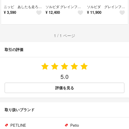
ニッピ あしたも走ろっ想いのコラーゲン 牛由来160g×2袋
ソルビダ グレインフリー チキン 室内飼育子犬用 5.8kg SOLVIDA
ソルビダ グレインフリー チキン 室内飼育体重管理5.8kg
¥
3,590
¥
12,400
¥
11,900
1 / 1 ページ
取引の評価
5.0
評価を見る
取り扱いブランド
PETLINE
Petio