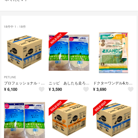
18件中 1 - 18件
PETLINE
プロフェッショナル・バランス1歳から6kg
ニッピ あしたも走ろっ想いのコラーゲン 牛由来160g×2袋
ドクターワンデル&カンデル セットDr.WANDEL & KANDEL犬用
¥
6,100
¥
3,590
¥
3,690