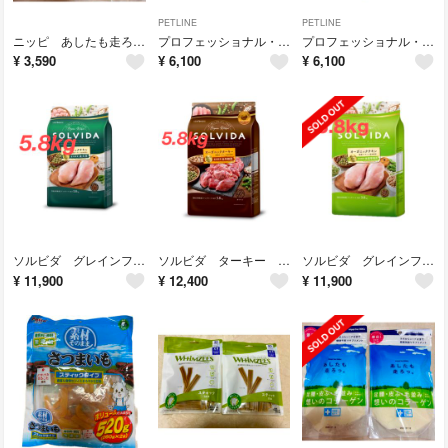
PETLINE
PETLINE
ニッピ あしたも走ろっ想いのコラーゲン 牛由来160g×2袋
プロフェッショナル・バランス 1歳から 体重管理用 6kg
プロフェッショナル・バランス1歳から6kg
¥
3,590
¥
6,100
¥
6,100
ソルビダ グレインフリーチキン 室内飼育成犬用5.8kg
ソルビダ ターキー 室内飼育 全年齢用 5.8kg
ソルビダ グレインフリー チキン 室内飼育体重管理5.8kg
¥
11,900
¥
12,400
¥
11,900