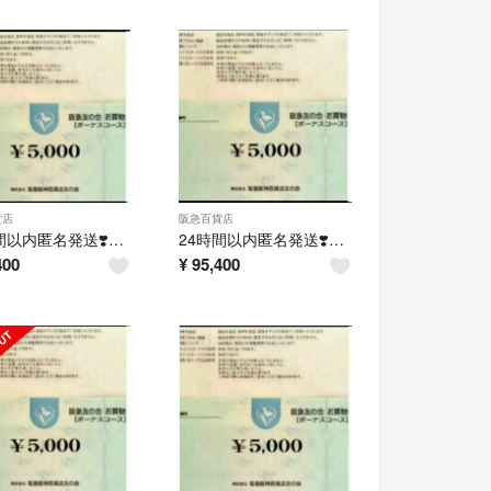
貨店
阪急百貨店
24時間以内匿名発送❣️阪急友の会 お買い物券 ボーナスコース 9万円分
24時間以内匿名発送❣️阪急友の会 お買い物券 ボーナスコース 9万円分
400
¥
95,400