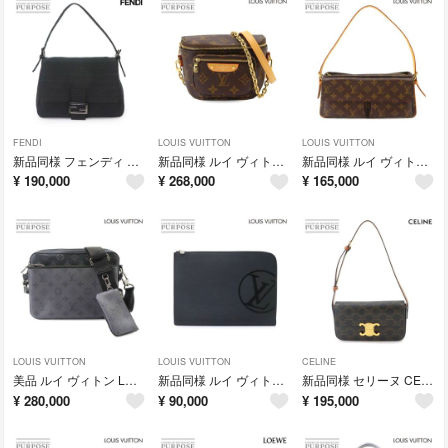
FENDI
LOUIS VUITTON
LOUIS VUITTON
新品同様 フェンディ FENDI ズッキーノ マンマバケット ショルダー バッグ キャンバス ブラック 8BR001 シルバー 金具 90335336
新品同様 ルイ ヴィトン LOUIS VUITTON モノグラム ミニ バムバック 2way ハンド ショルダー バッグ ブラウン M82335 90335270
新品同様 ルイ ヴィトン LOUIS VUITTON モノグラム ヴィバシテ MM ショルダー バッグ ブラウン M51164 ゴールド 金具 Viva Cite 90335242
¥
190,000
¥
268,000
¥
165,000
LOUIS VUITTON
LOUIS VUITTON
CELINE
美品 ルイ ヴィトン LOUIS VUITTON モノグラム エクリプス リバース トリオ メッセンジャー ショルダー バッグ M69443 90335240
新品同様 ルイ ヴィトン LOUIS VUITTON エピ ポシェット ジュール GM クラッチ バッグ ノワール M63519 Pochette Jour GM 90335172
新品同様 セリーヌ CELINE トリオンフ クロード ショルダー バッグ PVC レザー タン ブラック ブラウン 194142 90335164
¥
280,000
¥
90,000
¥
195,000