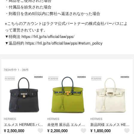
・商品をご使用された場合
・付属品を紛失された場合
・到着日を含め5日以内に弊社へ返送されなかった場合
※こちらのアカウントはラクマ公式パートナーの株式会社パーパスによ
って運営されています。
▼特商法
https://fril.jp/ts/official/law/pps/
▼返品特約
https://fril.jp/ts/official/law/pps/#return_policy
7834件中 1 - 36件
HERMES
HERMES
HERMES
エルメス HERMES バーキン30 トリヨンクレマンス ブラック ハンド バッグ □R刻印 シルバー 金具 Birkin 90338354
未使用 展示品 エルメス HERMES バーキン35 パーソナル SPO トゴ ピスタチオ ブルーオラージュ ハンド バッグ □Q刻印 90337814
新品同様 エルメス HERMES バーキン35 トリヨンクレマンス ホワイト ハンド バッグ R刻印 シルバー 金具 90337812
¥
2,500,000
¥
2,200,000
¥
1,850,000