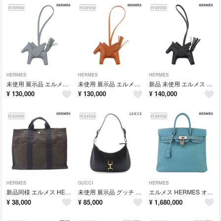
HERMES
HERMES
HERMES
未使用 展示品 エルメス HERMES ロデオ ペガサス PM バッグ チャーム アニョーミロ スイフト グリパンタン K刻印 90335939
未使用 展示品 エルメス HERMES ロデオ ペガサス PM バッグ チャーム アニョーミロ スイフト ソーゴールド K刻印 Rodeo Pegasus 90335938
新品 未使用 エルメス HERMES ソーブラック ロデオ ペガサス PM バッグチャーム アニョーミロ スイフト W刻印 Rodeo Pegasus 90335936
¥
130,000
¥
130,000
¥
140,000
HERMES
GUCCI
HERMES
新品同様 エルメス HERMES エールライン トート MM バッグ キャンバス グレー シルバー 金具 Herline tote MM 90335535
未使用 展示品 グッチ GUCCI ショルダー バッグ レザー ブラック 0014128 ゴールド 金具 Shoulder Bag 90335525
エルメス HERMES オータクロア 28 ハンド バッグ エプソン ブルージーン □J刻印 シルバー 金具 Haut a Courroies 90335382
¥
38,000
¥
85,000
¥
1,680,000