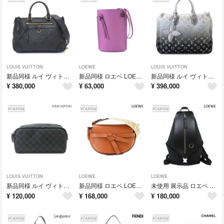
LOUIS VUITTON
LOEWE
LOUIS VUITTON
新品同様 ルイ ヴィトン LOUIS VUITTON モノグラム アンプラント スカイライン PM 2way ハンド ショルダー バッグ レザー ブラック M28511 RFID Skyline PM 90334477
新品同様 ロエベ LOEWE ダイス ポケット ショルダー バッグ レザー パープル C630R12X01 シルバー 金具 Dice pocket 90334447
新品同様 ルイ ヴィトン LOUIS VUITTON LV SKI オンザゴー MM 2way トート ショルダー バッグ モノグラム ナイロン M11847 90334438
¥
380,000
¥
63,000
¥
398,000
LOUIS VUITTON
LOEWE
LOEWE
新品同様 ルイ ヴィトン LOUIS VUITTON ダミエ グラフィット ドップ キット ハンド バッグ ブラック グレー N40127 RFID 90334431
新品同様 ロエベ LOEWE ゲートデュアル ミニ ショルダー バッグ レザー ブラウン ゴールド 金具 Mini Gate Dual bag 90334429
未使用 展示品 ロエベ LOEWE コンバーチブル バックパック リュックサック ナイロン レザー ブラック B777W22X02 シルバー 金具 90333877
¥
120,000
¥
168,000
¥
180,000