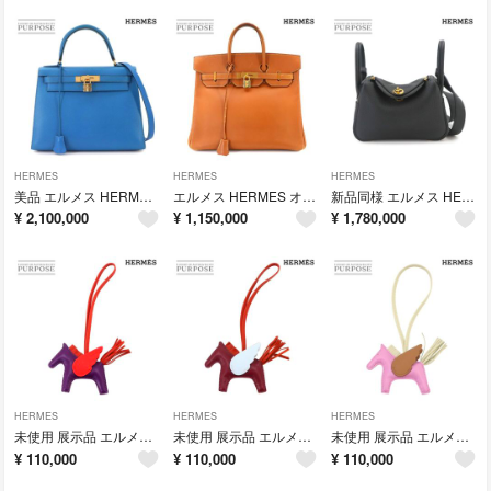
HERMES
HERMES
HERMES
美品 エルメス HERMES ケリー 28 2way ハンド ショルダー バッグ クシュベル エプソン ブルーフランス 外縫い □A刻印 1997年製 ゴールド 金具 Kelly 90336799
エルメス HERMES オータクロア 32 ハンド バッグ シャモニー ナチュラル 〇X刻印 1994年製 ゴールド 金具 アンティーク 90336798
新品同様 エルメス HERMES リンディ ミニ 2way ハンド ショルダー バッグ トリヨンクレマンス ブラック W刻印 ゴールド 金具 90336397
¥
2,100,000
¥
1,150,000
¥
1,780,000
HERMES
HERMES
HERMES
未使用 展示品 エルメス HERMES ロデオ ペガサス PM バッグ チャーム アニョーミロ スイフト ヴィオレ カプシーヌ コーネリアン 90335946
未使用 展示品 エルメス HERMES ロデオ ペガサス PM バッグ チャーム アニョーミロ スイフト ルージュグレナ コーネリアン 90335945
未使用 展示品 エルメス HERMES ロデオ ペガサス PM バッグ チャーム アニョーミロ モーヴシルベストル チャイ クレ Z刻印 90335944
¥
110,000
¥
110,000
¥
110,000