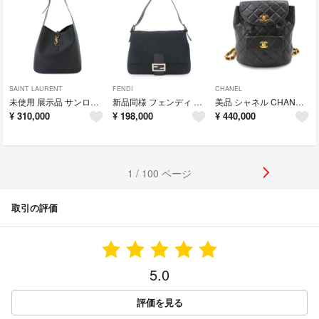
SAINT LAURENT
FENDI
CHANEL
未使用 展示品 サンローラン SAINT LAURENT LE 5 A 7 ソフト ラージ ショルダー バッグ レザー ブラック 753837 Shoulder Bag 90333848
新品同様 フェンディ FENDI ズッキーノ マンマバケット ショルダー バッグ キャンバス ブラック 8BR001 シルバー 金具 90333811
美品 シャネル CHANEL マトラッセ チェーン バックパック リュックサック ラムスキン ブラック ヴィンテージ ゴールド 金具 duma 90333797
¥
310,000
¥
198,000
¥
440,000
1 / 100 ページ
取引の評価
5.0
評価を見る