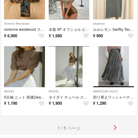
Vivienne Westwood
lululemon
vivienne westwood スマホ SH－01E
水着 3P オフショル ビキニ
ルルレモン Swiftly Tech Racerback タンクトップ
¥
6,900
¥
1,680
¥
900
SNIDEL
SNIDEL
AMERICAN HOLIC
5分袖 ニット 前後2way カーディガン
タイダイ チュール スカート
切り替えワッシャーティアードプリーツスカート
¥
1,190
¥
1,900
¥
1,290
1 / 5 ページ