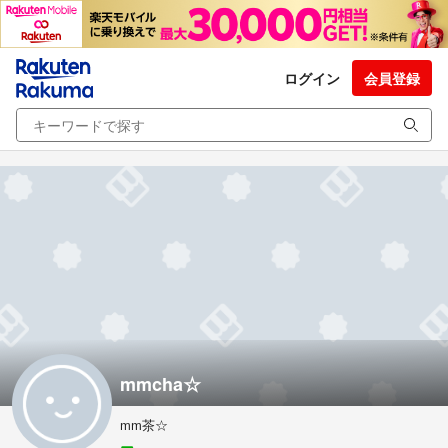
ログイン
会員登録
mmcha☆
mm茶☆