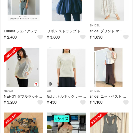
SNIDEL
Lumier フェイクレザー キーネックレス ブラック 黒
リボン ストラップ トップス
snidel プリント マーメイド スカート
¥
2,400
¥
3,800
¥
1,890
NERGY
GU
SNIDEL
NERGY ダブルラッセル メッシュ プルオーバー
GU ボトルネック レース 5分袖 カットソー
snidel ニットベスト セット ブラウス
¥
5,200
¥
450
¥
1,100