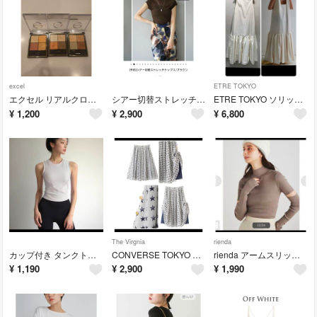
excel
ETRE TOKYO
エクセル リアルクローズシャドウ イエベ秋 3個セット
シアー切替ストレッチトップス ブラウン
ETRE TOKYO ソリッド タック ワンピース
¥
1,200
¥
2,900
¥
6,800
The Virgnia
rienda
カップ付き タンクトップ ピラティスウェア
CONVERSE TOKYO The Virginia スカート
rienda アームスリットRIB Knit TOP
¥
1,190
¥
2,900
¥
1,990