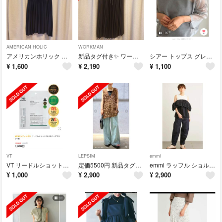
AMERICAN HOLIC
WORKMAN
アメリカンホリック ロング プリーツスカート ネイビー
新品タグ付き✨ ワークマン 撥水ライトプリーツスカート
シアー トップス グレー apres jour mignon
¥
1,600
¥
2,190
¥
1,100
VT
LEPSIM
emmi
VT リードルショット700 2ステップマスク 3枚
定価5500円 新品タグ付き✨ LEPSIM ニュアンス柄 レーシーベスト
emmi ラッフル ショルダー 撥水 ブラウス
¥
1,000
¥
2,900
¥
2,900