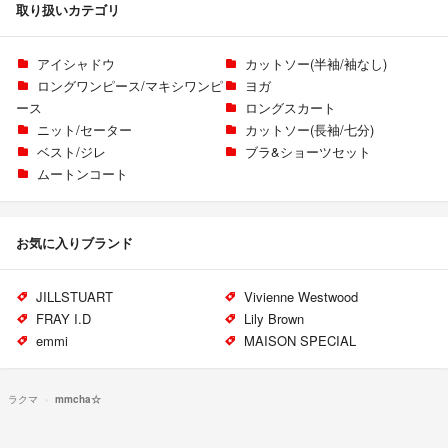
取り扱いカテゴリ
アイシャドウ
カットソー(半袖/袖なし)
ロングワンピース/マキシワンピ
ヨガ
ース
ロングスカート
ニット/セーター
カットソー(長袖/七分)
ベスト/ジレ
ブラ&ショーツセット
ムートンコート
お気に入りブランド
JILLSTUART
Vivienne Westwood
FRAY I.D
Lily Brown
emmi
MAISON SPECIAL
ラクマ
mmcha☆