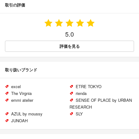
取引の評価
5.0
評価を見る
取り扱いブランド
excel
ETRE TOKYO
The Virgnia
rienda
emmi atelier
SENSE OF PLACE by URBAN
RESEARCH
AZUL by moussy
SLY
JUNOAH