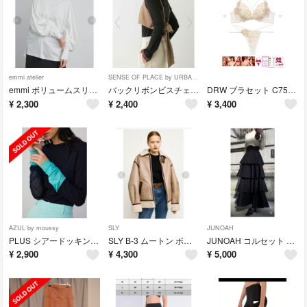
emmi atelier
SENSE OF PLACE by URBAN RESEARCH
emmi ボリュームスリーブカットソートップス
バックリボンビスチェ ベージュ
DRW ブラセット C75 ホワイト
¥
2,300
¥
2,400
¥
3,400
AZUL by moussy
SLY
JUNOAH
PLUS シアードッキングトップス
SLY B-3 ムートン ボア ジャケット サイズ1
JUNOAH コルセット デザイン フリルスカート
¥
2,900
¥
4,300
¥
5,000