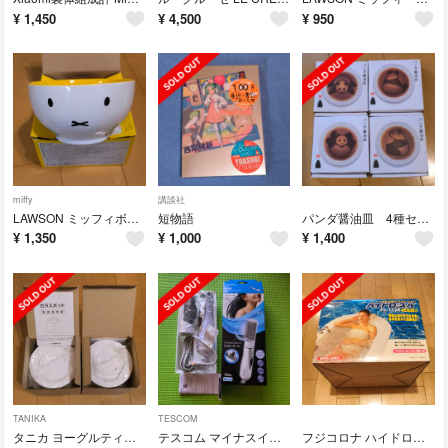
¥
1,450
¥
4,500
¥
950
miffy
講談社
LAWSON ミッフィボウル非売品（未使用）
短物語
パンダ醤油皿 4種セット
¥
1,350
¥
1,000
¥
1,400
TANIKA
TESCOM
タニカ ヨーグルティア用 ガラスポット（未使用新品）2個セット
テスコム マイナスイオンカールドライヤー naturam未使用品
フジコロナ ハイドロ・スパ FC-1126 お風呂用ジャグジー未使用品