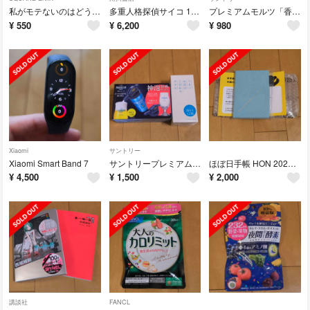
私がモテないのはどう考えてもお前らが悪い！最新28巻
多重人格探偵サイコ 1〜24巻 全巻セット
プレミアムモルツ「香る」エール神泡体感キット
¥
550
¥
6,200
¥
980
Xiaomi
サントリー
Xiaomi Smart Band 7
サントリープレミアムモルツ 神泡体感キット＋グラス
ほぼ日手帳 HON 2026 株主優待限定色
¥
4,500
¥
1,500
¥
2,000
講談社
FANCL