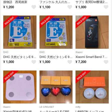
接物語 西尾維新
ファンケル 大人のカロリミット(90粒入)賞味期限2026.2
サプリ 夜間Diet酵素232（132粒）2027.3期限
¥
1,200
¥
1,100
¥
1,000
DHC
DHC
Xiaomi
DHC 天然ビタミンE 90日分 大豆(90粒入)
DHC 天然ビタミンE 90日分 1パック 2026.7期限
Xiaomi Smart Band 7（新品未開封）
¥
1,000
¥
1,000
¥
7,200
Xiaomi
LE CREUSET
miffy
Xiaomi製体組成計 Miスマート体組成計2
ル・クルーゼ LE CREUSET ラムカン ダムール 蓋付 910031×3個
LAWSON ミッフィー小鉢 非売品未使用