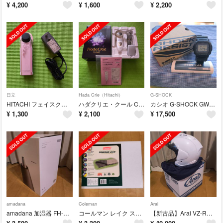
¥
4,200
¥
1,600
¥
2,200
日立
Hada Crie（Hitachi）
G-SHOCK
HITACHI フェイスクリエ NC-561-P（本体・取説）
ハダクリエ・クール CM-N1000 パールホワイト
カシオ G-SHOCK GW-S5600-1JF
¥
1,300
¥
2,100
¥
17,500
amadana
Coleman
Arai
amadana 加湿器 FH-309-BK
コールマン レイク スリーピングバッグ寝袋（未開封・未使用品）
【新古品】Arai VZ-RAM PLUS：Sサイズ