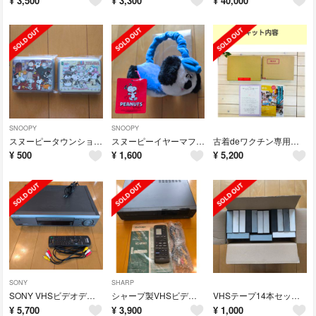
¥
3,500
¥
3,300
¥
40,000
SNOOPY
SNOOPY
スヌーピータウンショップ キャンディ缶 2個セット
スヌーピーイヤーマフ オラフ
古着deワクチン専用回収キット（MAXサイズ）
¥
500
¥
1,600
¥
5,200
SONY
SHARP
SONY VHSビデオデッキ SLV-FX11 動作確認済
シャープ製VHSビデオデッキ（動作確認済）
VHSテープ14本セット（中古・上書き録画用）再生確認済品
¥
5,700
¥
3,900
¥
1,000