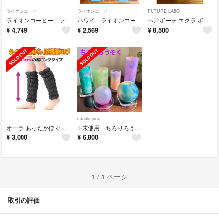
ライオンコーヒー
ライオンコーヒー
FUTURE LABO
ライオンコーヒー フレーバーコーヒー／バニラマカダミア 140g(粉) 4袋
ハワイ ライオンコーヒー フレーバー バニラキャラメル 140g (粉)２袋
ヘアボーテ エクラ ボタニカル エアカラーフォーム up 2本
¥
4,749
¥
2,569
¥
8,500
candle june
オーラ あったかほぐし足首 岩盤浴 レッグウォーマー ロング ／グレー
✨未使用 ちろりろうそく 6個セット お纏め売り 整理出品!!
¥
3,000
¥
6,800
1 / 1 ページ
取引の評価