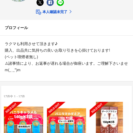
本人確認未完了
プロフィール
ラクマも利用させて頂きます♪
購入、出品共に気持ちの良いお取り引きを心掛けております!
(ペット喫煙者無し)
⚠️諸事情により、お返事が遅れる場合が御座います。ご理解下さいませ
m(_ _*)m
17件中 1 - 17件