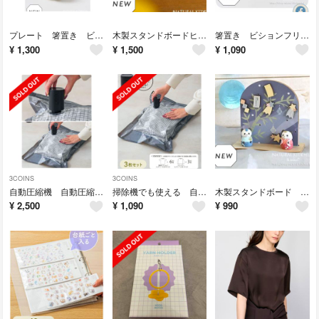
プレート 箸置き ビションフリーゼ ナチュラルキッチン 犬 置物 豆皿
木製スタンドボードヒマワリ畑 ナチュラルキッチン ビジョンフリーぜ 犬 箸置き
箸置き ビションフリーゼ 4点 ナチュラルキッチン 犬 置物 オブジェ
¥
1,300
¥
1,500
¥
1,090
3COINS
3COINS
自動圧縮機 自動圧縮バッグ 3枚 スリーコインズ 3coins 旅行3coins
掃除機でも使える 自動圧縮バッグ 3枚 スリーコインズ 旅行 3coins
木製スタンドボード 七夕 パンダ ナチュラルキッチン 置物 飾り オブジェ
¥
2,500
¥
1,090
¥
990