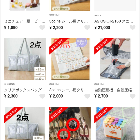
3COINS
asics
ミニチュア 夏 ビール アイスクリーム 貝とヒトデ ナチュラルキッチン オブジェ
3coins シール用クリアファイル スリーコインズ シール帳 3coins
ASICS GT-2160 スニーカー サンダル 24 BREEZE
¥
1,890
¥
2,200
¥
21,000
3COINS
3COINS
3COINS
クリアボックスバッグ LL 2個 スリーコインズ 収納 掃除
3coins シール用クリアファイル 2点 スリーコインズ シール帳
自動圧縮機 自動圧縮バッグ 3枚 スリーコインズ 3coins 旅行3coins
¥
2,300
¥
2,000
¥
2,700