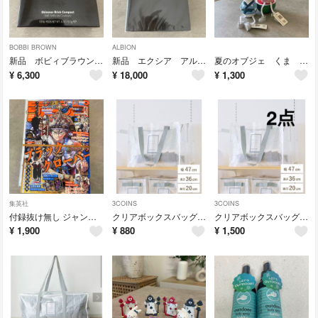
BOBBI BROWN
ALBION
新品 ボビィブラウン BOBBI BROWN シマーブリック ローズ チーク
新品 エクシア アルビオン スーペリア クリームファンデーション NA201
夏のオブジェ くま スイカ 3点セット ナチュラルキッチン 祭り 置物
¥
6,300
¥
18,000
¥
1,300
集英社
3COINS
3COINS
付録抜け無し ジャンプGIGA 2026 SPRING ジャンプギガ
クリアボックスバッグ L 1個 スリーコインズ 収納 掃除
クリアボックスバッグ L 2個 スリーコインズ 収納 掃除
¥
1,900
¥
880
¥
1,500