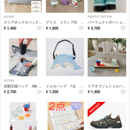
3COINS
PERFECT POTION
クリアボックスバッグ LL スリーコインズ 収納 掃除
アリス トランプ兵 シャム猫 うさぎ 7点 ナチュラルキッチン オブジェ
パーフェクトポーション アウトドアボディスプレー ハッカ 125ml 虫除け
¥
1,400
¥
1,800
¥
3,700
3COINS
自動圧縮バッグ 3枚 自動圧縮機 1点 スリーコインズ 旅行 圧縮
イルカバッグ 1点 ナチュラルキッチン いるか 夏休み ショルダーバッグ 子供
ドアオブジェシェルハウス オブジェセット ナチュラルキッチン ミニチュア 夏
¥
2,700
¥
1,200
¥
1,400