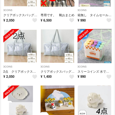
3COINS
3COINS
クリアボックスバッグ LL 2個 スリーコインズ 収納 掃除
専用です。 靴おまとめ
箱無し タイムセール水で消えるチョーク スリーコインズ 3coins 水遊び
¥
2,050
¥
6,500
¥
990
3COINS
3COINS
3COINS
2点 クリアボックスバッグ LL スリーコインズ 掃除 旅行 3coins
クリアボックスバッグ LL スリーコインズ 収納 掃除
スリーコインズ 水で消えるチョーク 15本セット 箱無し 3coins
¥
2,050
¥
1,400
¥
990