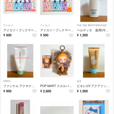
アイカツ!
アイカツ!
THE OMI BROTHERHOOD
アイカツ！ブックマークコレクション 7枚
アイカツ！ブックマークコレクション 6枚
ベルディオ 薬用UVジェルミルク
¥
600
¥
500
¥
1,500
FANCL
花王
ファンケル アクネケア洗顔クリーム90g
POP MART スカルパンダ You Found Me! Sneaky Chestnut
ビオレUV アクアリッチ ウォータリーホールドクリーム 無香料タイプ
¥
950
¥
2,600
¥
1,000