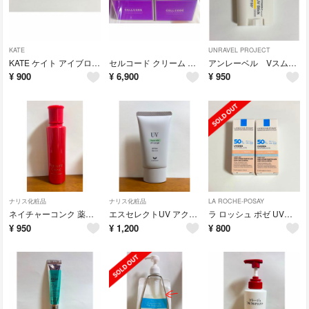
KATE
UNRAVEL PROJECT
KATE ケイト アイブロウペンシルスーパースリム 0.8 BR-2
セルコード クリーム エクソリッチ ヒト幹細胞 クリーム 2個セット
アンレーベル Vスムース UVスティックC クリアホワイト
¥
900
¥
6,900
¥
950
ナリス化粧品
ナリス化粧品
LA ROCHE-POSAY
ネイチャーコンク 薬用 クリアローション うるおうタイプ 200ml
エスセレクトUV アクアマイルド UVカットジェル 70g
ラ ロッシュ ポゼ UVイデア XL プロテクショントーンアップ ローズ+
¥
950
¥
1,200
¥
800