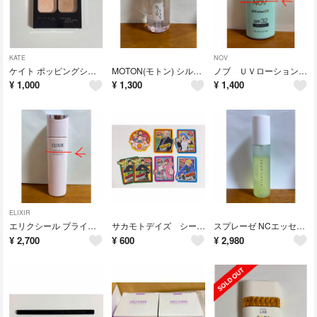
KATE
NOV
ケイト ポッピングシルエットシャドウ BR-1
MOTON(モトン) シルクヘアオイル フラワーガーデンの香り 100ml
ノブ ＵＶローションＥＸ 35ｍＬ
¥
1,000
¥
1,300
¥
1,400
ELIXIR
エリクシール ブライトニング ローション しっとりタイプ ca
サカモトデイズ シールクッキー 7枚
スプレーゼ NCエッセンス シトラスムスクの香り
¥
2,700
¥
600
¥
2,980