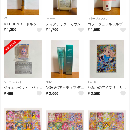
VT
deartech
コラージュフルフル
VT PDRNリードルショットアイリフター
ディアテック カウンセリングプレシャンプー
コラージュフルフルプラス シャンプー うるおいタイプ
¥
1,300
¥
1,700
¥
1,500
ジュエルペット
NOV
T-ARTS
ジュエルペット パッケージミニチュアチャーム エンジェラ
NOV ACアクティブ デイクリームUV 30g
ひみつのアイプリ カルテットスター タマキ サイン
¥
480
¥
2,000
¥
2,500