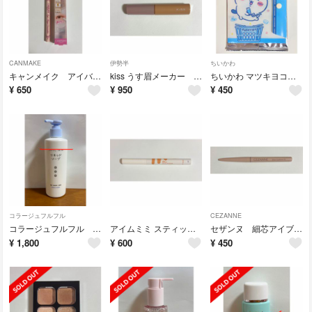
CANMAKE
伊勢半
ちいかわ
キャンメイク アイバックコンシーラー 02 ピンクベージュ
kiss うす眉メーカー 02 アッシュベージュ
ちいかわ マツキヨココカラ マルチケース ハチワレ マツモトキヨシ
¥
650
¥
950
¥
450
コラージュフルフル
CEZANNE
コラージュフルフル リキッドソープ 250mL
アイムミミ スティックシャドウシマー 002
セザンヌ 細芯アイブロウN 01 ライトブラウン
¥
1,800
¥
600
¥
450