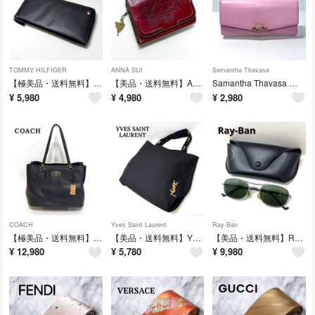
TOMMY HILFIGER
ANNA SUI
Samantha Thavasa
【極美品・送料無料】TOMMY HILFIGER トミーヒルフィガー ラウンドファスナー 長財布 レザー ブラック 上質
【美品・送料無料】ANNA SUI アナスイ 三つ折り財布 レザー がま口小銭入れ 蝶チャーム付き ボルドー
Samantha Thavasa サマンサタバサ プチチョイス 長財布 ピンク 星モチーフ レザー レディース
¥
5,980
¥
4,980
¥
2,980
COACH
Yves Saint Laurent
Ray-Ban
【極美品・送料無料】COACH コーチ レザー トートバッグ ブラック ロゴチャーム付き レディース ブランドバッグ
【美品・送料無料】YVES SAINT LAURENT イヴサンローラン トートバッグ ブラック YSLロゴ刺繍 キャンバス
【美品・送料無料】Ray-Ban レイバン サングラス メタルフレーム シルバー 純正ケース付き イタリア製
¥
12,980
¥
5,780
¥
9,980