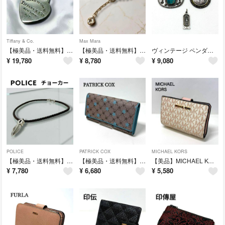
Tiffany & Co.
Max Mara
【極美品・送料無料】TIFFANY & Co. ティファニー リターントゥハートタグ ネックレス SV925 シルバー ペンダント
【極美品・送料無料】Max Mara マックスマーラ チェーンネックレス ゴールド ビーズ 高級感
ヴィンテージ ペンダントトップ ピンブローチ 3点セット ターコイズ風 エジプトモチーフ 送料無料
¥
19,780
¥
8,780
¥
9,080
POLICE
PATRICK COX
MICHAEL KORS
【極美品・送料無料】POLICE ポリス レザーチョーカー ネックレス ペンダント メンズ シルバー メタル アクセサリー
【極美品・送料無料】PATRICK COX パトリックコックス 長財布 星柄 総柄 ユリ紋章 ブルー系 ロングウォレット
【美品】MICHAEL KORS マイケルコース 二つ折り財布 MK総柄 ホワイト ピンク コンパクトウォレット
¥
7,780
¥
6,680
¥
5,580