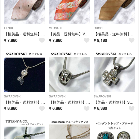
FENDI
VERSACE
GUCCI
【極美品・送料無料】FENDI フェンディ ネクタイ FFロゴ 総柄 シルクピンク 高級感 ビジネス スーツ レギュラータイ
【美品・送料無料】VERSACE ヴェルサーチ ネクタイ メデューサ 総柄 シルク100% ビジネス スーツ レギュラータイ
【極美品・送料無料】GUCCI グッチ シルク ネクタイ ベージュ ストライプ イタリア製 シルク 高級ネクタイ レギュラータイ
¥
7,880
¥
7,880
¥
9,180
SWAROVSKI
SWAROVSKI
SWAROVSKI
【極美品・送料無料】SWAROVSKI スワロフスキー ネックレス クリスタル 雫チャーム ペンダント 純正箱付
【極美品・送料無料】SWAROVSKI スワロフスキー ネックレス リングモチーフ シルバー クリスタル アクセサリー
【美品・送料無料】SWAROVSKI スワロフスキー クロスモチーフ ネックレス クリスタル ペンダント
¥
8,880
¥
6,880
¥
6,380