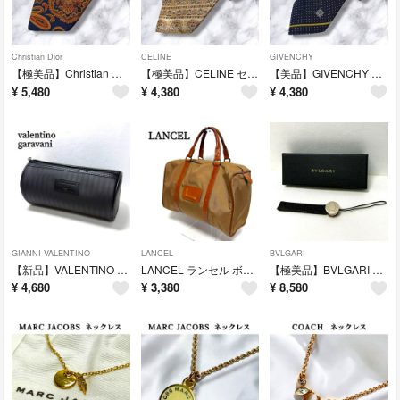
Christian Dior
CELINE
GIVENCHY
【極美品】Christian Dior ディオール ネクタイ ペイズリー シルク
【極美品】CELINE セリーヌ シルク ネクタイ 総柄 ベージュ ストラップ
【美品】GIVENCHY ジバンシィ ネクタイ ネイビー ドット柄 ロゴ シルク
¥
5,480
¥
4,380
¥
4,380
GIANNI VALENTINO
LANCEL
BVLGARI
【新品】VALENTINO ヴァレンティノ ポーチ ブラック 小物入れ マルチ
LANCEL ランセル ボストンバッグ ナイロン レザー 旅行バッグ ブラウン
【極美品】BVLGARI ブルガリ レザー ストラップ キーホルダー ブラック
¥
4,680
¥
3,380
¥
8,580