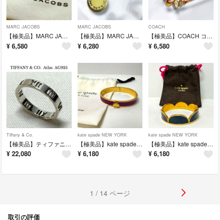
MARC JACOBS
MARC JACOBS
COACH
【極美品】MARC JACOBS マークジェイコブス 稲妻チャーム ネックレス
【極美品】MARC JACOBS マークジェイコブス ロゴプレート ネックレス
【極美品】COACH コーチ Cロゴ ネックレス ゴールド ラインストーン
¥
6,580
¥
6,280
¥
6,580
Tiffany & Co.
kate spade NEW YORK
kate spade NEW YORK
【極美品】ティファニー アトラス 指輪 AG925 10.5号 シルバーリング
【極美品】kate spade ケイトスペード バングル ブレスレット スペード
【極美品】kate spade ケイトスペード バングル ブレスレット ゴールド
¥
22,080
¥
6,180
¥
6,180
1 / 14 ページ
取引の評価