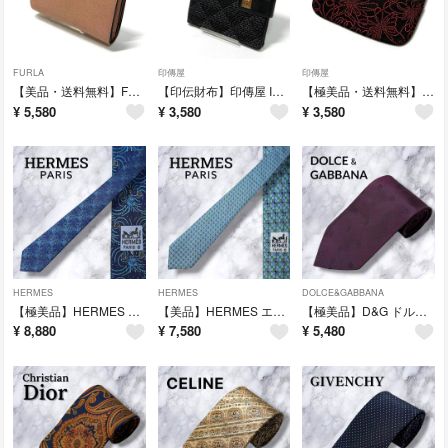
FURLA
印傳屋
印傳屋
【美品・送料無料】FURLA フルラ 二つ折り財布 レザー ピンクベージュ ゴールドロゴ レディース
【印伝財布】印傳屋 INDEN-YA 二つ折り財布 鹿革 漆 ブラック 日本製 上質 送料無料
【極美品・送料無料】印傳屋（INDEN-YA） 印伝 小銭入れ コインケース 鹿革 漆 花柄 ブラック×レッド
¥
5,580
¥
3,580
¥
3,580
HERMES
HERMES
DOLCE&GABBANA
【極美品】HERMES エルメス シルク ネクタイ 総柄 ネイビー フランス製
【美品】HERMES エルメス シルクネクタイ チェック柄 ブルー フランス製
【極美品】D&G ドルガバ ネクタイ ボルドー スクエア総柄 イタリア製 シルク
¥
8,880
¥
7,580
¥
5,480