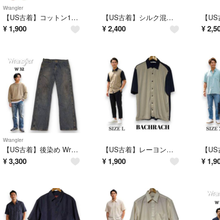
Wrangler
【US古着】コットン100% Wrangler 半袖シャツ XL オレンジ
【US古着】シルク混 Caribbean アロハシャツ 半袖シャツ M ペールイエローグリーン
¥
1,900
¥
2,400
¥
2,5
Wrangler
【US古着】後染め Wrangler 31100VN W32 x L34 レギュラーフィットジーンズ オーバーダイ
【US古着】レーヨン混 BACHRACH ジャージーシャツ L ベージュ/ブラック
¥
3,300
¥
1,900
¥
1,9