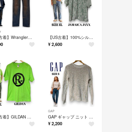
r
【US古着】Wrangler 後染めビンテージジーンズ Ｗ32 インディゴｘブラウン ラングラー
【US古着】100%シルク JAMAICA JAXX ジャガードアロハシャツ XL ペールグリーン ボタニカル柄
00
¥
2,600
GAP
【US古着】GILDAN ギルダン Lサイズ Ultra Cotton プリントTシャツ ライムグリーン
GAP ギャップ ニット セーター 白 S 秋物 美品 コットン 秋冬
¥
2,200