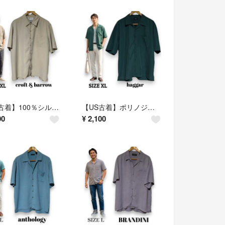
【US古着】100％シルク Croft & Barrow 半袖シャツ ベージュ XL
【US古着】ポリノジック混 Haggar ハガー 半袖 シャツ XL グリーン
00
¥
2,100