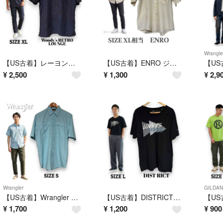
Wrangle
【US古着】レーヨン混 Woody's RETRO LOUNGE アロハシャツ ネイビーXL ボタニカル柄
【US古着】ENRO ジャガード織 半袖シャツ シアー XL相当 オフホワイト
¥
2,500
¥
1,300
¥
2,9
Wrangler
GILDAN
【US古着】Wrangler 半袖 ワークシャツ Sサイズ ライトブルー アウトドア
【US古着】DISTRICT製コットン100％ グラフィックTシャツ ブラック Lサイズ
¥
1,700
¥
1,200
¥
900