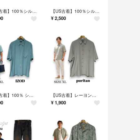
【US古着】100％シルク anthology オープンカラーシャツ L ライトブルー
【US古着】100％シルク BRANDINI オープンカラーシャツ L グレー
00
¥
2,500
【US古着】100％ シルク IZOD ウォッシャブルシルクシャツ ミントグリーン XL
【US古着】レーヨン混 puritan 半袖ボタンダウンシャツ XL ライトグレー
00
¥
1,900