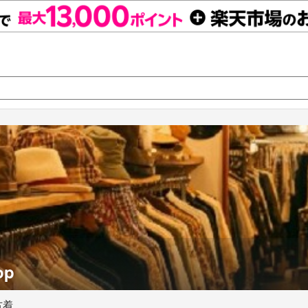
op
古着