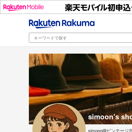
simoon's sh
simoon@ビンテージ