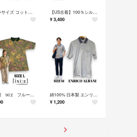
大きいサイズ コットン100％ Message Board Girl Tシャツ 4L パープル
【US古着】100％シルク BASIX サテン半袖シャツ オレンジ Lサイズ
¥
3,400
日本製 ixi:z フルーツ柄 半袖ポロシャツ L レトロ 総柄
綿100% 日本製 エンリコアルバーニ 半袖ポロシャツ M グレー 鹿の子
00
¥
1,200