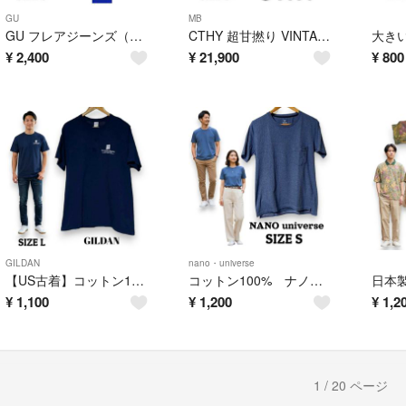
GU
MB
GU フレアジーンズ（丈長め） 68 BLUE サイズS
CTHY 超甘撚り VINTAGE BAGGY JEANS サイズ2 まとめ クロキデニム
¥
2,400
¥
21,900
¥
800
GILDAN
nano・universe
【US古着】コットン100％ GILDAN 2016 メキシコ ミッションロゴ Tシャツ サイズL ネイビー
コットン100% ナノユニバース ポケット付きTシャツ サイズS ブルー 男女兼用
¥
1,100
¥
1,200
¥
1,2
1 / 20 ページ