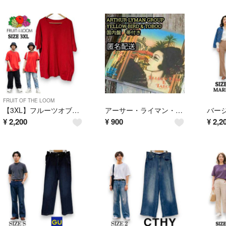
FRUIT OF THE LOOM
【3XL】フルーツオブザルーム 無地Tシャツ 赤 ビッグシルエット US古着
アーサー・ライマン・グループ イエローバード＆タブー 帯付き 国内盤
¥
2,200
¥
900
¥
2,2