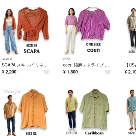
SCAPA
coen
SCAPA スキャパ リネン混 透かし編み カーディガン 38 テラコッタ 麻
coen 綿麻ストライプ 2WAYブラウス パープル ドルマンスリーブ F 春夏
¥
2,200
¥
1,800
¥
2,1