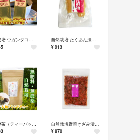
自然栽培 ウガンダコーヒー(200g)Ｘ２★貴重なアラビカ種★ＡＡ級★無肥料・無農薬★自家焙煎★
自然栽培 たくあん漬け(100g)★昔ながらの古式製法★無添加・無化学調味料★無肥料・無農薬の大根★
45
¥
913
七福健茶（ティーバッグ）(3g×10TB)★大和ブレンド茶★無肥料・無農薬★
自然栽培野菜きざみ漬け(90g)Ｘ２袋★無添加・無化学調味料★無肥料・無農薬
33
¥
870