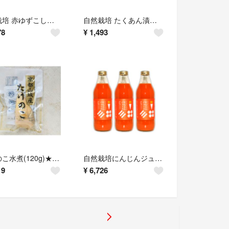
自然栽培 赤ゆずこしょう(35g)★無肥料・無農薬★無添加・無化学調味料★
自然栽培 たくあん漬け(100g)Ｘ２袋★古式製法★無添加★無肥料・無農薬の大根
78
¥
1,493
たけのこ水煮(120g)★京都産★安心安全の無添加★無農薬のたけのこを厳選★
自然栽培にんじんジュース(1ℓ)X３本★無添加★ストレート★無肥料・無農薬★
19
¥
6,726