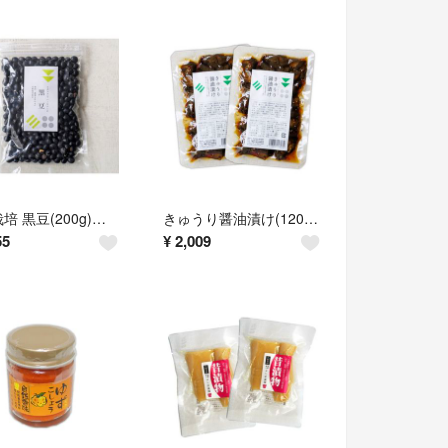
自然栽培 黒豆(200g)★選別した良質な豆を厳選★無肥料・無農薬・自家採取★北海道産
きゅうり醤油漬け(120g)Ｘ２★無添加・無化学調味料★無肥料・無農薬の野菜使用
55
¥
2,009