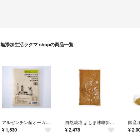
無添加生活ラクマ shopの商品一覧
アルゼンチン産オーガニックシュガー(1kg)★恵まれた自然条件の中で生まれた砂糖
自然栽培 よしま味噌(500g)★じっくりと長期熟成★無添加★無肥料・無農薬★
¥
1,530
¥
2,478
¥
2,0