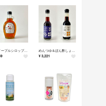
有機メープルシロップ アンバー(237ml)★オーガニック楓の原生林から採集♪
めんつゆ＆ぽん酢しょうゆ(各250ml)★自然栽培原材料★ナチュラルハーモニー★
59
¥
3,221