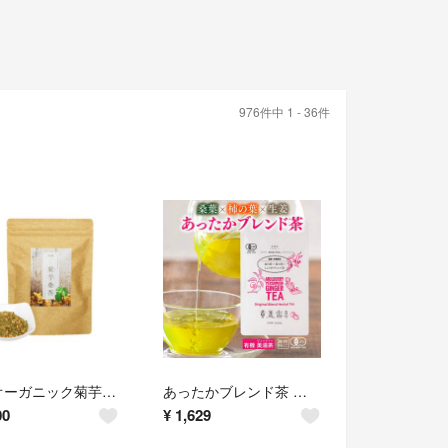
976件中 1 - 36件
国産オーガニック菊芋桑茶(2.5gＸ30包)★有機栽培★無添加★話題の健康茶♪
あったかブレンド茶 有機 美湯茶(ビューティー)(2g×15)★オーガニック★桑の葉＋柿の葉＋しょうが★冷え性対策に♪
00
¥
1,629