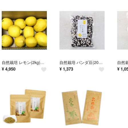
自然栽培 レモン(2kg)★広島県産★安心安全の完全無農薬無肥料★自然本来の味♪
自然栽培 パンダ豆(200g)★北海道産★無肥料・無農薬★あっさりとした食感♪
¥
4,950
¥
1,373
¥
1,0