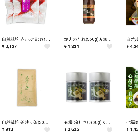
自然栽培 赤かぶ漬け(100gＸ３)★無肥料・無農薬の野菜★無添加・無化学調味料
焼肉のたれ(350g)★無添加・無化学調味料★こだわりの原料★味わい深い♪
¥
2,127
¥
1,334
¥
4,2
自然栽培 釜炒り茶(30g)★無添加★無肥料・無農薬★薪で丹念に炒り上げました
有機 粉わさび(20g)Ｘ２本★オーガニック★無添加★スッキリ切れ味の良い辛さ♪
¥
913
¥
3,635
¥
1,4