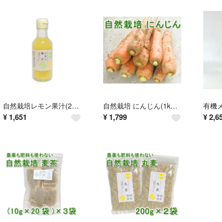
自然栽培レモン果汁(200ml)★丸ごと搾ったストレート★無添加★無肥料・無農薬
自然栽培 にんじん(1kg)★土のぬくもりと優しさを感じる★無肥料・無農薬★
¥
1,651
¥
1,799
¥
2,6