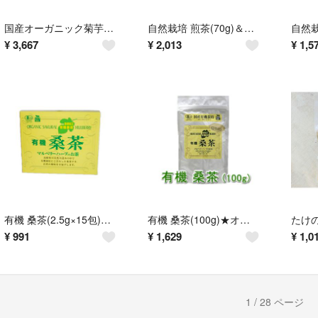
国産オーガニック菊芋桑茶(2.5gＸ30包)Ｘ２袋★有機★無添加★話題の健康茶
自然栽培 煎茶(70g)＆玄米茶(60g)★奈良県産★無肥料・無農薬★無添加★
¥
3,667
¥
2,013
¥
1,5
有機 桑茶(2.5g×15包)★オーガニック★無添加★ノンカフェイン★注目のお茶
有機 桑茶(100g)★オーガニック★無添加・無着色★ノンカフェイン★島根県産
¥
991
¥
1,629
¥
1,0
1 / 28 ページ