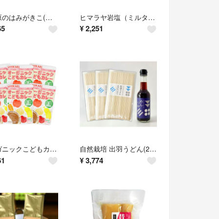
大草原のはみがきこ(ペパーミントオーガニック)(50g(約100回分))★無添加
ヒマラヤ岩塩（ミルタイプ）(50g)＆ミル詰替用～(250g)★汚染とは無縁の塩
65
¥
2,251
オーガニックこどもカレー(100g(1人前))Ｘ６袋★有機★無添加・無化学調味料
自然栽培 出羽うどん(250g)Ｘ３袋＆めんつゆ(250ml)★無肥料・無農薬★
61
¥
3,774