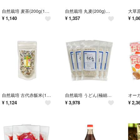
自然栽培 麦茶(200g(10g×20))★無農薬・無肥料の究極の自然農法の六条大麦を使用★ノンカフェイン
自然栽培 丸麦(200g)Ｘ２袋★無肥料・無農薬★低カロリーの麦ご飯♪栄養豊富♪
¥
1,140
¥
1,357
¥
1,0
自然栽培 古代赤飯米(150g)★黒米，赤米，もち米★飛騨高山で無肥料・無農薬★
自然栽培 うどん(極細麺)(200g)Ｘ５袋★無肥料・無農薬・自家採取★小麦粉は北ほなみ使用★
¥
1,124
¥
3,978
¥
2,3