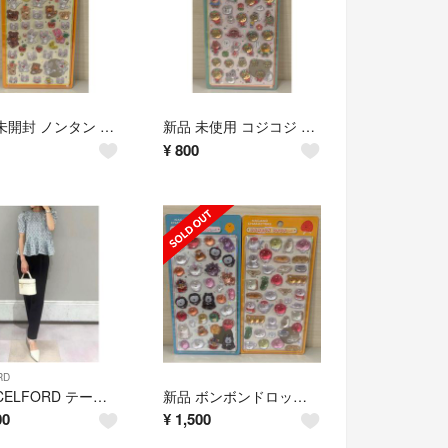
新品 未開封 ノンタン ボンボンドロップシール もぐもぐもぐ
新品 未使用 コジコジ ボンボンドロップシール さくらももこ
¥
800
RD
新品 CELFORD テーパード パンツ ブラック CWFP254047
新品 ボンボンドロップシール ナガノキャラクターズ 2種類セット 2枚セット
00
¥
1,500