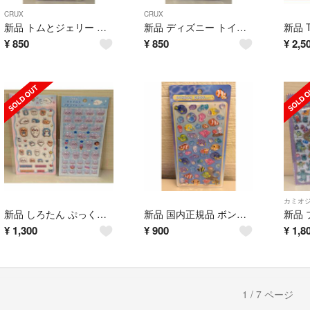
CRUX
CRUX
新品 トムとジェリー コットンパフィーシール
新品 ディズニー トイ・ストーリー コットンパフィーシール
¥
850
¥
850
¥
2,5
カミオ
新品 しろたん ぷっくりアートシール ちゅるんとつやつやシール 2枚セット
新品 国内正規品 ボンボンドロップシール 水族館限定 熱帯魚
¥
1,300
¥
900
¥
1,8
1 / 7 ページ