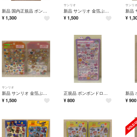
サンリオ
サンリ
新品 国内正規品 ボンボンドロップシール カピバラ クーリア アニマル
新品 サンリオ 金箔ぷっくりシール マイメロディ クロミ 2枚セット
¥
1,300
¥
1,500
¥
1,3
サンリオ
新品 サンリオ 金箔ぷっくりシール ウサハナ シュガーバニーズ セット
正規品 ボンボンドロップシール にーはおボンボン オリジナル
¥
1,500
¥
800
¥
900