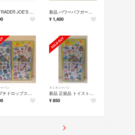
新品 TRADER JOE'S トレーダージョーズ ミニ保冷バッグ ミニクーラー
新品 パワーパフガールズ コットンパフィーシール 2種類セット 2点セット
00
¥
1,400
ジャパン
カミオジャパン
新品 プチドロップステッカー トイストーリー モンスターズインク ディズニー
新品 正規品 トイストーリー プチドロップステッカー ディズニー ピクサー
00
¥
850