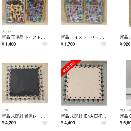
Disney
新品 正規品 トイストーリープチドロップステッカー 新作 トイストーリー5
新品 トイストーリー プチドロップステッカー 2枚セット ディズニー ピクサー
¥
1,400
¥
1,700
¥
920
IENA
IENA
CELFO
新品 未開封 近沢レース店別注 イエナ ハンカチ ネイビー レース
新品 未開封 IENA ENFANT イエナ 別注 近沢レース ピンク
¥
4,200
¥
4,400
¥
6,5