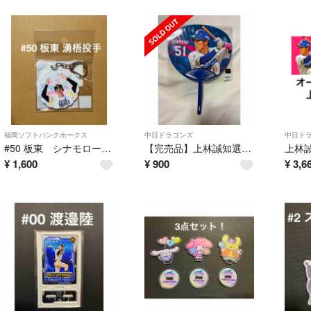
福岡ソフトバンクホークス
中日ドラゴンズ
中日ド
#50 板東 シナモロールコラボキーホルダー
【完売品】上林誠知選手 うちわ
¥
1,600
¥
900
¥
3,6