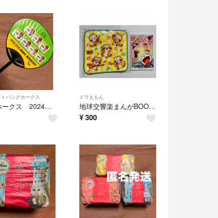
フトバンクホークス
ドラえもん
筑後ホークス 2024年度新入団選手 オリジナルうちわ
地球交響楽まんがBOOK＋ラスカルハンカチ
¥
300