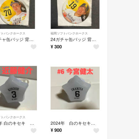
フトバンクホークス
福岡ソフトバンクホークス
24ガチャ缶バッジ 背番号70 田上奏大 選手
24ガチャ缶バッジ 背番号19 甲斐拓也 選手
¥
300
フトバンクホークス
2024年 白のキセキ 星型リングライト 背番号3 近藤健介 選手
2024年 白のキセキ 星型リングライト 背番号6 今宮健太選手
¥
900