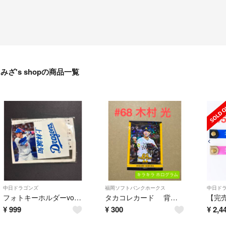
みざ's shopの商品一覧
中日ドラゴンズ
福岡ソフトバンクホークス
中日ド
フォトキーホルダーvol.2 上林誠知選手
タカコレカード 背番号68 木村光 選手 1枚
¥
999
¥
300
¥
2,4