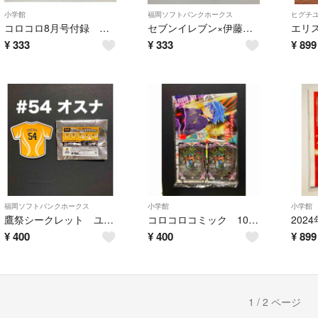
小学館
福岡ソフトバンクホークス
ヒグチ
コロコロ8月号付録 ヴァンガード スカイライド＋デュエルマスターズカード 各1枚
セブンイレブン×伊藤園 共同企画 ホークス選手フレークシール
¥
333
¥
333
¥
899
福岡ソフトバンクホークス
小学館
小学館
鷹祭シークレット ユニフォーム型マグネット 54 オスナ 投手
コロコロコミック 10月号
¥
400
¥
400
¥
899
1 / 2 ページ