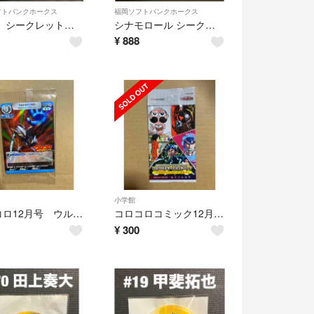
フトバンクホークス
福岡ソフトバンクホークス
クロミ シークレットアクリルキーホルダー スチュワート・ジュニア 投手
シナモロール シークレットアクリルスタンド ヘルナンデス 選手
¥
888
小学館
コロコロ12月号 ウルトラマンカードゲーム BP01-062
コロコロコミック12月号付録 コロコロスタートデッキパック
¥
300