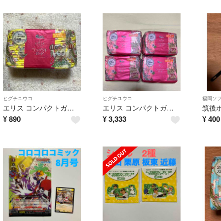
ヒグチユウコ
ヒグチユウコ
福岡ソ
エリス コンパクトガード ヒグチユウココラボ 軽い日用 羽なし 17cm
エリス コンパクトガード 多い昼〜ふつうの日用 羽つき 20.5cm 4点
¥
890
¥
3,333
¥
400