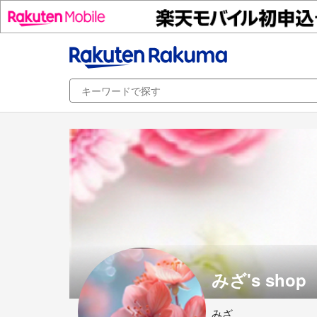
みざ's shop
みざ