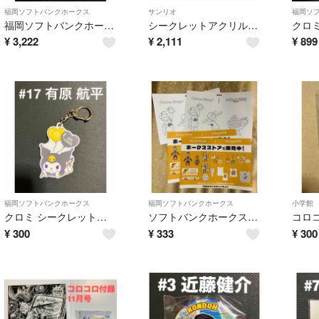
福岡ソフトバンクホークス
サンリオ
福岡ソ
福岡ソフトバンクホークス Today’s HERO アクリルスタンド 渡邉陸
シークレットアクリルスタンド 3点セット シナモロール・マイメロ・ポムポムプリン
¥
3,222
¥
2,111
¥
899
福岡ソフトバンクホークス
福岡ソフトバンクホークス
小学館
クロミ シークレットアクリルキーホルダー 有原航平 選手
ソフトバンクホークス おさるのジョージ ぬりえ 4枚
¥
300
¥
333
¥
300