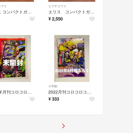
ユウコ
ヒグチユウコ
エリス コンパクトガード ヒグチユウココラボ 特に多い日用 羽つき 25cm
エリス コンパクトガード ヒグチユウココラボ 3タイプ
¥
2,550
小学館
2024年月刊コロコロコミック９月号 付録(未開封)
2022月刊コロコロコミック9月号付録
¥
333