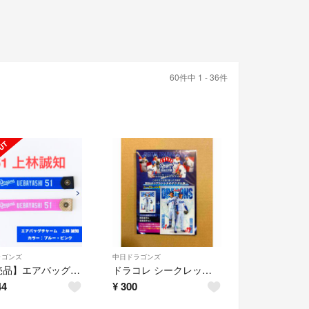
60件中 1 - 36件
ラゴンズ
中日ドラゴンズ
【完売品】エアバッグチャーム 2本セット 上林誠知選手
ドラコレ シークレット電子トレカ+リアルトレカ
44
¥
300