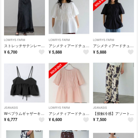
LOWRYS FARM
LOWRYS FARM
LOWRYS FARM
ストレッチサテンレーススカート ローリーズファーム 新品未使用 今季新作
アシメティアードチュニックSS ローリーズファーム 新品未使用 今季新作
アシメティアードチュニックSS ローリーズファーム 新品未使用 今季新作
¥
6,700
¥
5,888
¥
5,888
JEANASIS
LOWRYS FARM
JEANASIS
Wペプラムギャザーキャミ ジーナシス 新品未使用 今季新作
アシメティアードチュニックSS ローリーズファーム 新品未使用 今季新作
【接触冷感】アソートガライージーパンツ ジーナシス 新品未使用 今季新作
¥
6,777
¥
6,600
¥
7,500