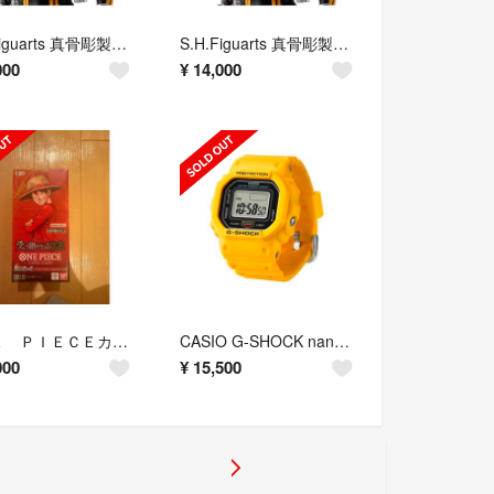
S.H.Figuarts 真骨彫製法 仮面ライダーカイザ バンダイ
S.H.Figuarts 真骨彫製法 仮面ライダーカイザ バンダイ
000
¥
14,000
ＯＮＥ ＰＩＥＣＥカードゲーム 受け継がれる意志【ＯＰ−１３】（ＢＯＸ）
CASIO G-SHOCK nano DWN-5600-9JR イエロー 新品
000
¥
15,500