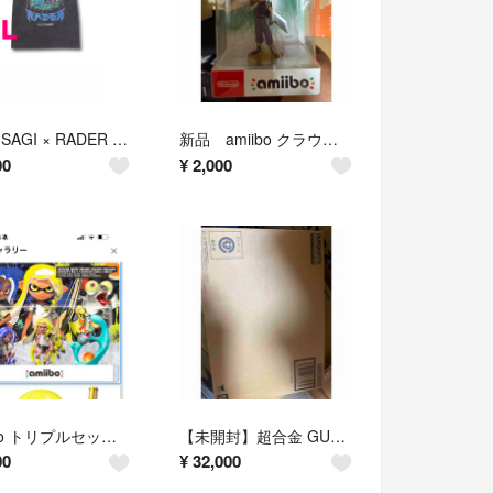
VR × ISAGI × RADER TEE Lサイズ
新品 amiibo クラウド・2P(大乱闘スマッシュブラザーズシリーズ)」
00
¥
2,000
amiibo トリプルセット[インクリング
【未開封】超合金 GUNDAM FIX FIGURATION METAL
00
¥
32,000