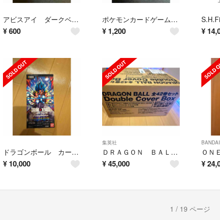
アビスアイ ダークベル sr
ポケモンカードゲーム メガドリュウズex MEGA 拡張パック
¥
600
¥
1,200
¥
14,
集英社
BANDAI
ドラゴンボール カード DUAL EVOLUTION 1 BOX
ＤＲＡＧＯＮ ＢＡＬＬ Ｄｏｕｂｌｅ Ｃｏｖｅｒ Ｂｏｘ（全４２巻セット）
¥
10,000
¥
45,000
¥
24,
1 / 19 ページ