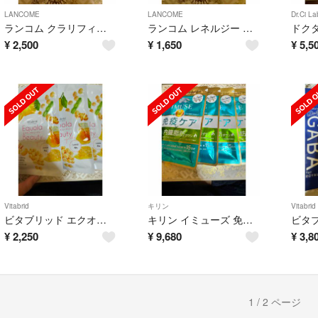
LANCOME
LANCOME
Dr.Ci La
ランコム クラリフィック デュアル エッセンス ローション EX 50ml ×2
ランコム レネルジー HPN クリーム 5ml ×2
¥
2,500
¥
1,650
¥
5,5
Vitabrid
キリン
Vitabrid
ビタブリッド エクオーラ ビューティー 3袋
キリン イミューズ 免疫ケア 内臓脂肪ダウン 4袋
¥
2,250
¥
9,680
¥
3,8
1 / 2 ページ