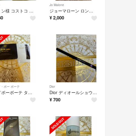
コ
Jo Malone
トモミン様 コストコ オーストラリアン ボタニカル ソープ 8個セット
ジョーマローン ロンドン コロン ディスカバリー コレクション
80
¥
2,000
・ポー ボーテ
Dior
クレドポーボーテ タンプードルエクラ II オークル20 ＆下地
Dior ディオールショウ スティロ ウォータープルーフ パーリーライラック
¥
700