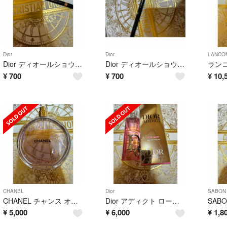
Dior
Dior
LANCO
Dior ディオールショウ スティロ ウォータープルーフ パーリーゴールド
Dior ディオールショウ スティロ ウォータープルーフ パーリーコーラル
¥
700
¥
700
¥
10,
CHANEL
Dior
SABON
CHANEL チャンス オー スプランディド オードゥ パルファム 100ml
Dior アディクト ロージーグロウ オードゥ パルファン 30ml
¥
5,000
¥
6,000
¥
1,8