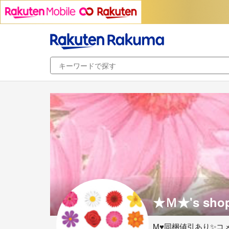
★Ｍ★'s sho
M♥️同梱値引あり✨コ