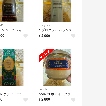
ME
d program
ランコム ジェニフィック アルティメ セラム 50ml レフィル
d プログラム バランス＆アクネケア エマルジョン EX(100ml)
500
¥
2,000
SABON
SABON ボディローション リリーパレス 150ml
SABON ボディスクラブ リリーパレス 320g
00
¥
2,800