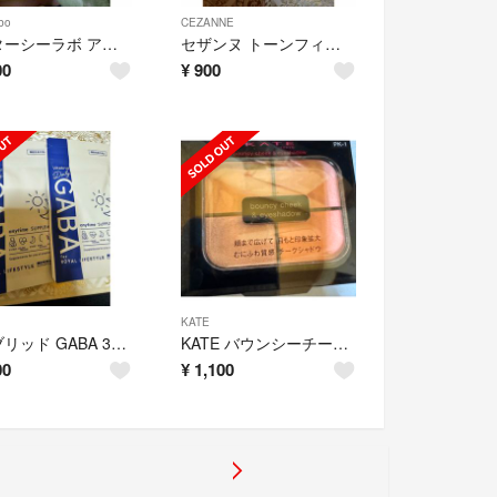
bo
CEZANNE
ドクターシーラボ アクアコラーゲンゲル エンリッチリフト EX R 100g
セザンヌ トーンフィルターハイライト 02フィルターピンク(2.3g)
00
¥
900
KATE
ビタブリッド GABA 30日分(2袋)
KATE バウンシーチークシャドウ PK-1 新品未開封
00
¥
1,100