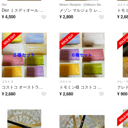
Dior
Maison Margiela（旧Maison Martin Margiela）
コスト
Dior ミスディオール パルファン 35ml
メゾン マルジェラ レイジーサンデーモーニング 10ml
¥
4,500
¥
2,800
¥
2,6
コストコ
コストコ
クレ・ド
コストコ オーストラリアン ボタニカル ソープ 8種セット
トモミン様 コストコ オーストラリアン ボタニカル ソープ 8個セット
¥
2,680
¥
2,680
¥
900