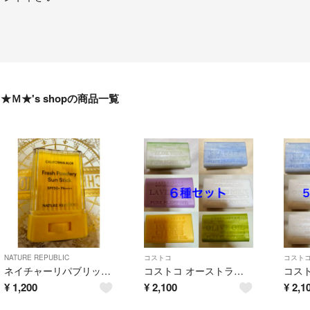
★Ｍ★'s shopの商品一覧
NATURE REPUBLIC
コストコ
コスト
ネイチャーリパブリック パウダリーアロエUVスティック 24g
コストコ オーストラリアン ボタニカル ソープ 6種セット
¥
1,200
¥
2,100
¥
2,1