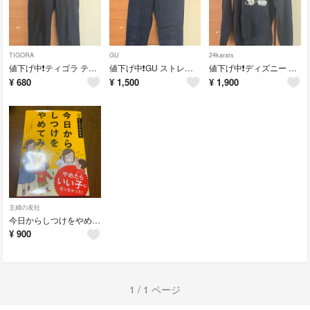
TIGORA
GU
24karats
値下げ中❗ティゴラ テーパードパンツ 黒 S
値下げ中❗GU ストレッチスリムジーンズ 31 紺
値下げ中❗ディズニー 24karats コラボ パーカー S 黒
¥
680
¥
1,500
¥
1,900
主婦の友社
今日からしつけをやめてみた マンガ 主婦の友社 子育て
¥
900
1 / 1 ページ