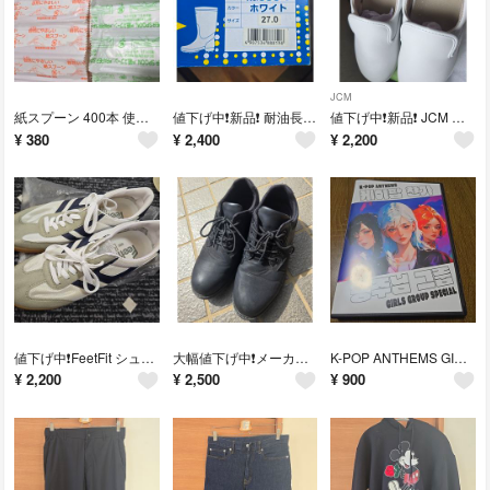
JCM
紙スプーン 400本 使い捨て 個包装 白 備蓄 子育て
値下げ中❗新品❗ 耐油長靴 白 27cm
値下げ中❗新品❗ JCM コックシューズ 24cm 白
¥
380
¥
2,400
¥
2,200
値下げ中❗FeetFit シューズ 25.0
大幅値下げ中❗メーカー不明 シューズ カジュアル ビジネス 25.0 黒
K-POP ANTHEMS GIRLS GROUP SPECIAL DVD 2枚
¥
2,200
¥
2,500
¥
900