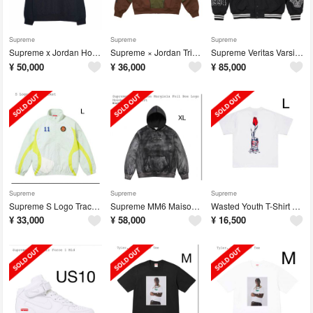
Supreme
Supreme
Supreme
Supreme x Jordan Hooded Sweatshirt
Supreme × Jordan Tricot Track Jacket XL
Supreme Veritas Varsity Jacket
¥
50,000
¥
36,000
¥
85,000
Supreme
Supreme
Supreme
Supreme S Logo Track Jacket L
Supreme MM6 Maison Margiela Box Logo
Wasted Youth T-Shirt #06
¥
33,000
¥
58,000
¥
16,500