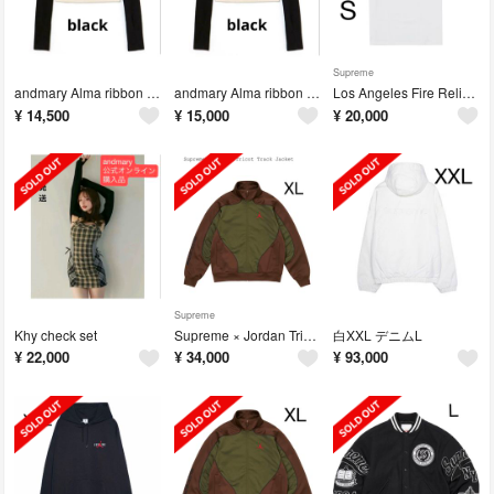
Supreme
andmary Alma ribbon tops
andmary Alma ribbon tops
Los Angeles Fire Relief Box Logo Tee
¥
14,500
¥
15,000
¥
20,000
Supreme
Khy check set
Supreme × Jordan Tricot Track Jacket XL
白XXL デニムL
¥
22,000
¥
34,000
¥
93,000