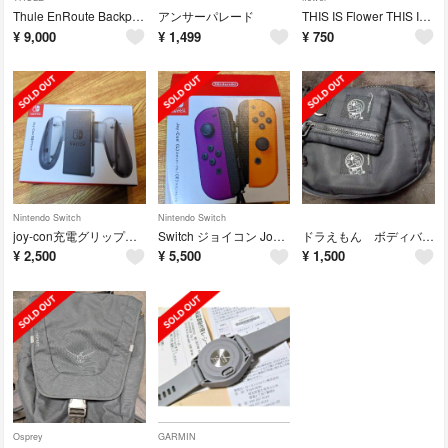
Thule EnRoute Backpack 30L
アンサーパレード
THIS IS Flower THIS IS BEST（Blu-ray Disc
¥
9,000
¥
1,499
¥
750
Nintendo Switch
Nintendo Switch
joy-con充電グリップ switch
Switch ジョイコン Joy-Con ネオンパープル/ネオンオレンジ
ドラえもん ボディバック
¥
2,500
¥
5,500
¥
1,500
Osprey
GARMIN