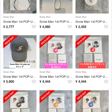
Snow Man
Snow Man
Snow Man
Snow Man 1st POP-UP ミニポスターセット ポップアップ限定
Snow Man 1st POP-UP スマートフォンタブ ポップアップ限定
Snow Man 1st POP-UP ラゲージタグ ポップアップ限定
¥
2,777
¥
4,980
¥
2,455
Snow Man
Snow Man
Snow Man
Snow Man 1st POP-UP キャップ ポップアップ限定
Snow Man 1st POP-UP トレカAB 缶バッジセット 佐久間大介
Snow Man 1st POP-UP トレカパックAB缶バッジセット 宮舘涼太
¥
5,900
¥
4,444
¥
4,444