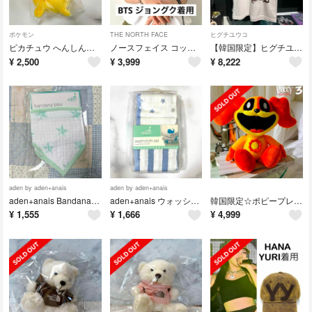
ポケモン
THE NORTH FACE
ヒグチユウコ
ピカチュウ へんしんメタモン ぬいぐるみキーリング 韓国限定 ポケモン ②
ノースフェイス コットン 半袖 Tシャツ ホワイト ロゴ ジョングク着用 L
【韓国限定】ヒグチユウコ ひとつめちゃん ギュスターブくん Tシャツ Lサイズ
¥
2,500
¥
3,999
¥
8,222
aden by aden+anais
aden by aden+anais
aden+anais Bandana Bibs バンダナビブ スタイ スター
aden+anais ウォッシュクロス ガーゼハンカチ 3枚セット ブルー
韓国限定☆ポピープレイタイム ドッグデイ スマイリングクリッターズぬいぐるみ
¥
1,555
¥
1,666
¥
4,999