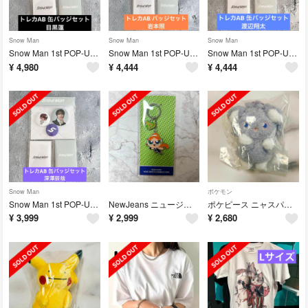
Snow Man
Snow Man
Snow Man
Snow Man 1st POP-UP トレカパックAB 缶バッジセット 目黒蓮
Snow Man 1st POP-UP トレカパックAB 缶バッジセット 岩本照
Snow Man 1st POP-UPトレカパックAB 缶バッジセット 渡辺翔太
¥
4,980
¥
4,444
¥
4,444
Snow Man
ポケモン
Snow Man 1st POP-UPトレカパックAB 缶バッジセット 深澤辰哉
NewJeans ニュージーンズ パワーパフガールズ キーホルダー へリン 完売
ポケピース ニャスパー ぬいぐるみキーリング 韓国限定 ポケモン 公式
¥
3,999
¥
2,999
¥
2,680