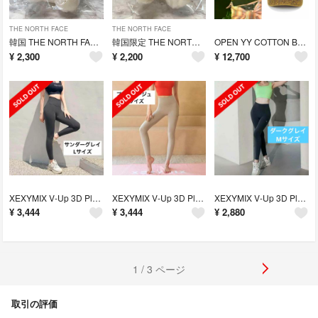
THE NORTH FACE
THE NORTH FACE
韓国 THE NORTH FACE ベアぬいぐるみキーリング ホワイト/ブラウン
韓国限定 THE NORTH FACE ベアぬいぐるみキーリング ホワイトピンク
OPEN YY COTTON BALL CAP HANA YURI 着用 新品
¥
2,300
¥
2,200
¥
12,700
XEXYMIX V-Up 3D Plus レギンス サンダーグレイ Lサイズ
XEXYMIX V-Up 3D Plus レギンス プリンベージュ M
XEXYMIX V-Up 3D Plus レギンス ダークグレイ M
¥
3,444
¥
3,444
¥
2,880
1 / 3 ページ
取引の評価