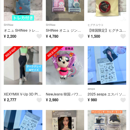
SHINee
SHINee
ヒグチユウコ
オニュ SHINee ‎トレカ付き 靴下 ONEW JJINGNYANG'S
SHINee オニュ ジンニャン ポップアップ モニターフィギュア 2個セット
【韓国限定】ヒグチユウコ ギュスターブくん スマホグリップ
¥
2,200
¥
4,780
¥
1,500
aespa
XEXYMIX V-Up 3D Plus レギンス ダークグレイ M
NewJeans 韓国 パワーパフガールズ ぬいぐるみキーホルダー ハニ
2025 aespa エスパ ソウルコン タトゥーシール トレカ付き ジゼル
¥
2,777
¥
2,980
¥
980