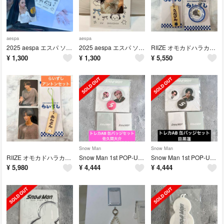
aespa
aespa
2025 aespa エスパ ソウルコン タトゥーシール トレカ付き カリナ
2025 aespa エスパ ソウルコン タトゥーシール トレカ付き ニンニン
RIIZE オモカドハラカド らいずし キーホルダーセット ウォンビン
¥
1,300
¥
1,300
¥
5,550
Snow Man
Snow Man
RIIZE オモカドハラカド らいずし 特典トレカ 木札セット アントン
Snow Man 1st POP-UP トレカAB 缶バッジセット 佐久間大介
Snow Man 1st POP-UP トレカパックAB 缶バッジセット 目黒蓮
¥
5,980
¥
4,444
¥
4,444