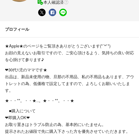
本人確認済
プロフィール
★Apple★のページをご覧頂きありがとうございます(*´꒳`*)
お顔の見えないお取引ですので、ご安心頂けるよう、気持ちの良い対応
を心掛けて参ります♪
❤︎30代1児のママです★
出品は、新品未使用の物、旦那の不用品、私の不用品もあります、アウ
トレットの為、低価格で設定してますので、よろしくお願いいたしま
す。
★・・**。・・★..。★・・**。・・★
■購入について
❤︎即購入OK❤︎
お取り置きはトラブル防止の為、基本的にいたません。
提示されたお値段で先に購入下さった方を優先させていただきます。