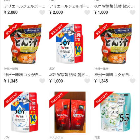
P&G
P&G
P&G
アリエールジェルボール4D部屋干し用 詰替 70個
アリエールジェルボール4D部屋干し用 詰替 70個
JOY W除菌 詰替 贅沢 微香 1810mL 14回分
¥
2,080
¥
2,000
¥
1,000
神州一味噌
JOY
神州一味噌
神州一味噌 コクが自慢のとん汁 20食【賞味期限:26.07】
JOY W除菌 詰替 贅沢 微香 1810mL 14回分
神州一味噌 コクが自慢のとん汁 20食【賞味期限:26.07】
¥
1,345
¥
1,000
¥
1,345
JOY
ネスカフェ
花王