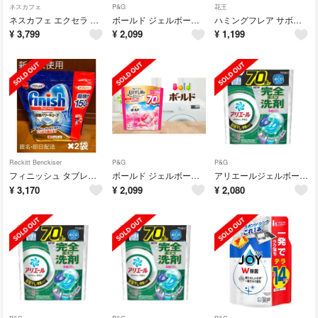
ネスカフェ
P&G
花王
ネスカフェ エクセラ つめかえ用 360g ×2袋
ボールド ジェルボール 4D プレミアム 洗濯洗剤詰替え 70個
ハミングフレア サボンデサボン スパウトパウチ(1930g)
¥
3,799
¥
2,099
¥
1,199
Reckitt Benckiser
P&G
P&G
フィニッシュ タブレット5g 150個入 2袋 食洗機用洗剤
ボールド ジェルボール 4D プレミアム 洗濯洗剤詰替え 70個
アリエールジェルボール4D部屋干し用 詰替 70個
¥
3,170
¥
2,099
¥
2,080