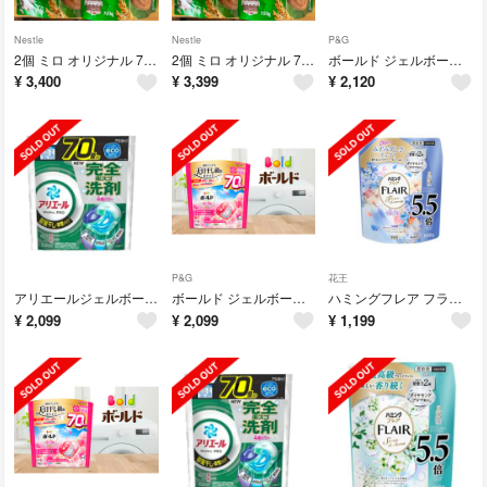
Nestle
Nestle
P&G
2個 ミロ オリジナル 700g 鉄分 ジッパートップ Nestle MILO
2個 ミロ オリジナル 700g 鉄分 ジッパートップ Nestle MILO
ボールド ジェルボール 4D プレミアム 洗濯洗剤詰替え 70個
¥
3,400
¥
3,399
¥
2,120
P&G
花王
アリエールジェルボール4D部屋干し用 詰替 70個
ボールド ジェルボール 4D プレミアム 洗濯洗剤詰替え 70個
ハミングフレア フラワーハーモニー スパウトパウチ(1930g)
¥
2,099
¥
2,099
¥
1,199