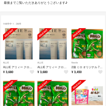
最後までご覧いただきありがとうございます♪
148件中 1 - 36件
ALLIE
ALLIE
Nestle
ALLIE アリィー クロノビューティ GELUV EXp 90g x 2本
ALLIE アリィー クロノビューティ GELUV EXp 90g x 2本
2個 ミロ オリジナル 700g 鉄分 ジッパートップ Nestle MILO
¥
3,680
¥
3,680
¥
3,450