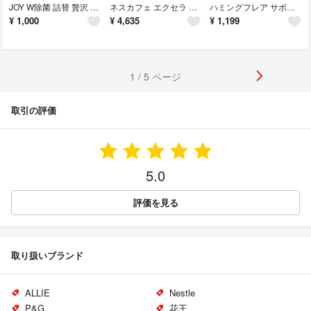
JOY W除菌 詰替 贅沢 微香 1810mL 14回分
ネスカフェ エクセラ つめかえ用 360g ×2袋
ハミングフレア サボンデサボン スパウトパウチ(1930g)
¥
1,000
¥
4,635
¥
1,199
1 / 5 ページ
取引の評価
5.0
評価を見る
取り扱いブランド
ALLIE
Nestle
P&G
花王