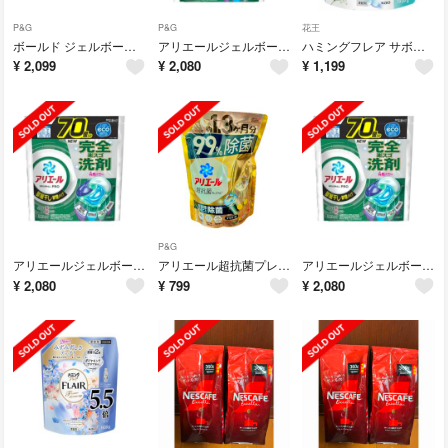
P&G
P&G
花王
ボールド ジェルボール 4D プレミアム 洗濯洗剤詰替え 70個
アリエールジェルボール4D部屋干し用 詰替 70個
ハミングフレア サボンデサボン スパウトパウチ(1930g)
¥
2,099
¥
2,080
¥
1,199
P&G
アリエールジェルボール4D部屋干し用 つめかえメガジャンボサイズ 70個
アリエール超抗菌プレミアム 洗濯槽まるごと除菌 超特大サイズ 1000g
アリエールジェルボール4D部屋干し用 詰替 70個
¥
2,080
¥
799
¥
2,080