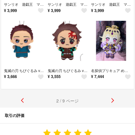
サンリオ 遊戯王 マスコット ぬいぐるみ④
サンリオ 遊戯王 マスコット ぬいぐるみ③
サンリオ 遊戯王 マスコット ぬいぐるみ①
¥
3,999
¥
3,999
¥
3,999
鬼滅の刃 ちびぐるみ vol.7 狛治 ぬいぐるみ
鬼滅の刃 ちびぐるみ vol.7 竈門炭治郎 ぬいぐるみ
名探偵プリキュア めちゃもふぐっと ぬいぐるみ キュアアルカナ・シャドウ
¥
3,666
¥
3,555
¥
7,444
2 / 9 ページ
取引の評価