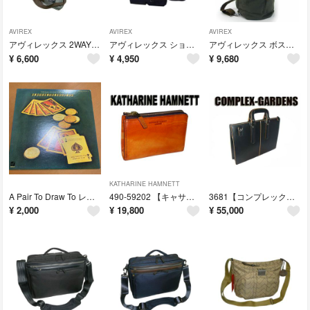
AVIREX
AVIREX
AVIREX
アヴィレックス 2WAYレッグバッグ AVX348 カーキ
アヴィレックス ショルダーバッグ AVX342 ブラック
アヴィレックス ボストンバッグ AVX308L カーキ
¥
6,600
¥
4,950
¥
9,680
KATHARINE HAMNETT
A Pair To Draw To レコード R-210
490-59202 【キャサリン ハムネット】 財布 オレンジ 『新品』
3681【コンプレックスガーデンズ 】 薄マチブリーフケース クロ『新品』
¥
2,000
¥
19,800
¥
55,000