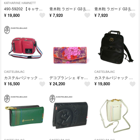
KATHARINE HAMNETT
490-59202 【キャサリン ハムネット】 財布 ダークブラウン 『新品』
青木鞄 ラガード G3 [Lugard] 名刺入れ 5203 ブラウン
青木鞄 ラガード G3 [Lugard] 名刺入れ 5203 ブラウン
¥
19,800
¥
7,920
¥
7,920
CASTELBAJAC
CASTELBAJAC
カステルバジャック ローレン ミニショルダー 037101 アカ
デコブランシェ ギャルソンタイプの長財布 D-03-11 ピンク
カステルバジャック コロ4 リュックサック 055761 クロ
¥
16,500
¥
24,200
¥
19,800