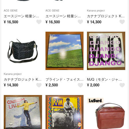
ACE GENE
ACE GENE
Kanana project
エースジーン 軽量ショルダーバッグ 54556 ブラック
エースジーン 軽量ショルダーバッグ 54556 ネイビー
カナナプロジェクト KM-2 ショルダーバッグ 68712 カスタード
¥
16,500
¥
16,500
¥
14,300
Kanana project
カナナプロジェクト KM-2 ショルダーバッグ 68712 ブラック
ブラインド・フェイス スーパー・ジャイアンツ レコード R-255
MJQ（モダン・ジャズ・カルテット） ジャンゴ レコード R-90
¥
14,300
¥
2,500
¥
2,000