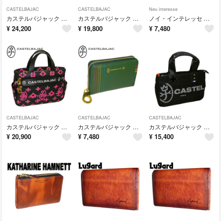
CASTELBAJAC
CASTELBAJAC
Neu interesse
カステルバジャック ネゼル ラウンドファスナー長財布 081602 ブラック
カステルバジャック サシャ ワンショルダーバッグ 048921 ブラック
ノイ・インテレッセ シャッテン 名刺入れ(ササマチ) 3874 レッド
¥
24,200
¥
19,800
¥
7,480
CASTELBAJAC
CASTELBAJAC
CASTELBAJAC
カステルバジャック クレア ドライビングトート 068531 ピンク
カステルバジャック シェスト 小銭入れ 027601 グリーン
カステルバジャック パセ ドライビングトートバッグ 031521 ブラック
¥
20,900
¥
7,480
¥
15,400