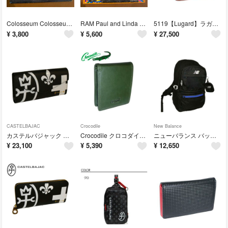
Colosseum Colosseum Live レコード R-19
RAM Paul and Linda McCartney レコード R-12
5119【Lugard】ラガード NEVADA 2wayミニショルダー ブラウン
¥
3,800
¥
5,600
¥
27,500
CASTELBAJAC
Crocodile
New Balance
カステルバジャック ネゼル カブセ長札 081605 ブラック
Crocodile クロコダイル 二つ折り財布 205-8682 グリーン
ニューバランス バックパック LAB55684 クロ/ブルー
¥
23,100
¥
5,390
¥
12,650