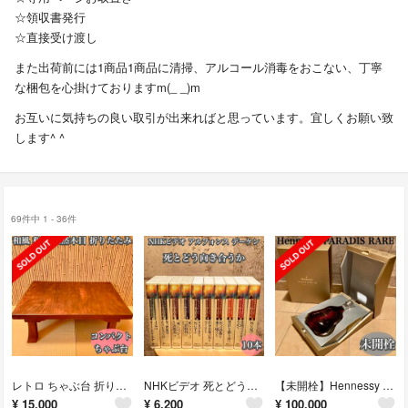
☆領収書発行
☆直接受け渡し
また出荷前には1商品1商品に清掃、アルコール消毒をおこない、丁寧
な梱包を心掛けておりますm(_ _)m
お互いに気持ちの良い取引が出来ればと思っています。宜しくお願い致
します^ ^
69件中 1 - 36件
レトロ ちゃぶ台 折りたたみ 無垢材天然木 テーブル 家族団欒 車中泊テーブル
NHKビデオ 死とどう向き合うか 1〜10巻 4本未開封 アルフォンス デーケン
【未開栓】Hennessy Paradis ヘネシー パラディ レア コニャック
¥
15,000
¥
6,200
¥
100,000