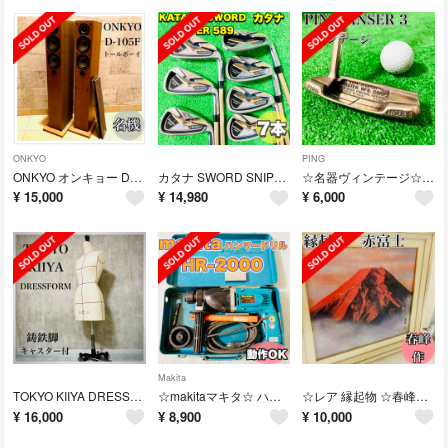
ONKYO
PING
ONKYO オンキョー D-105F 木目 トールボーイ型 2WAYスピーカー
カタナ SWORD SNIPER 589 アイアン7本セット FLEX-R
☆名器ヴィンテージ☆ PING ANSER 3 パター KARSTEN パター
¥
15,000
¥
14,980
¥
6,000
Makita
TOKYO KIIYA DRESSFORM アンティーク鋳鉄製脚 キャスター付
☆makitaマキタ☆ ハンマードリル HR2000 穴あけ動作OK 100V
☆レア 縁起物 ☆春峰作 赤富士■芸術品/絵画/風景画▼富士山/油
¥
16,000
¥
8,900
¥
10,000