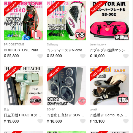
BRIDGESTONE
Callaway
dreamfactory
BRIDGESTONE ParadisO レディースクラブ ゴルフセット 7本
☆レディース☆Nicotera ゴルフセット callawayバック付き7本
☆ブルブル振動マシン☆DOCTOR AIR 3DスーパーブレードS SB-002
¥
22,800
¥
23,900
¥
10,000
日立
SONY
combi
日立工機 HITACHI ストリップネイラーNR83A 動作品
☆音出し良好☆ SONY 3WAYスピーカー SS-V750AV ペア
☆熟睡☆ Combi ネムリラ CWL AT Bedi 電動ハイローチェア
¥
19,800
¥
18,600
¥
13,100