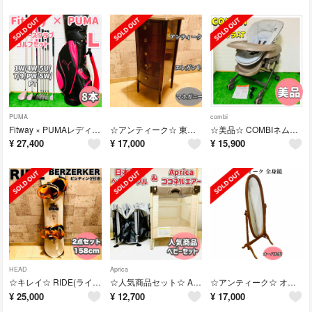
PUMA
combi
Fitway × PUMAレディースクラブ ゴルフセット 8本 FLEX L
☆アンティーク☆ 東海家具クラシック 5杯チェスト 高級天然木 マホガニー
☆美品☆ COMBIネムリラAT コンビオートスイング 動作確認済み
¥
27,400
¥
17,000
¥
15,900
HEAD
Aprica
☆キレイ☆ RIDE(ライド)BERZERKER 158cm ビンディングL
☆人気商品セット☆ Aprica ココネルエアー × 日本育児ベビーサークル
☆アンティーク☆ オーバル型 ヨーロッパ調インテリア 木製全身鏡 脚付き
¥
25,000
¥
12,700
¥
17,000