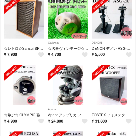
Callaway
DENON
☆レトロ☆Sansui SP-2005 山水スピーカー 1台です！
☆名器ヴィンテージ☆ Callaway BiIG BERTHA WAR BIRD
DENON デノン ASG-20スピーカーブラケット 吊り下げ 取付金具 天井
¥
7,900
¥
4,700
¥
5,500
Aprica
☆希少☆ OLYMPIC 強力リール DOHZUKI DX 500-LL
Apricaアップリカ フラディアグロウ ISOFIX AC
FOSTEX フォステクス サブウーハー CW200A SUB WOOFER
¥
4,900
¥
24,800
¥
31,800