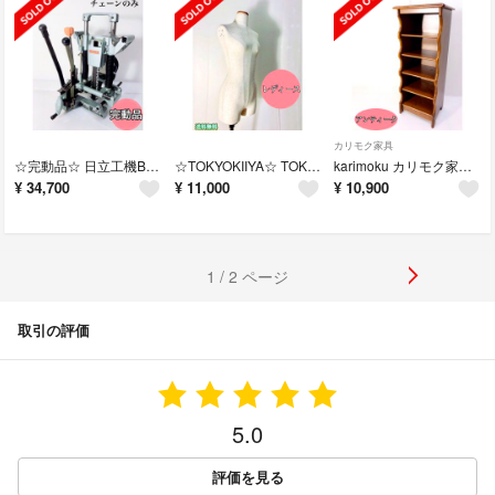
カリモク家具
☆完動品☆ 日立工機BC 21SA チェンのみ HITACHI 角ノミ
☆TOKYOKIIYA☆ TOKYOキイヤ トルソー マネキン レディース
karimoku カリモク家具 アンティーク スリッパラック電話台
¥
34,700
¥
11,000
¥
10,900
1 / 2 ページ
取引の評価
5.0
評価を見る