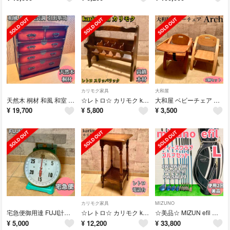
カリモク家具
大和屋
天然木 桐材 和風 和室 民芸調 引出箪笥 レトロ感デザイン 古民家家具
☆レトロ☆ カリモク karimoku FURNITURE スリッパラック
大和屋 ベビーチェア Arch 2個セット テーブルあり1個 テーブル無し1個
¥
19,700
¥
5,800
¥
3,500
カリモク家具
MIZUNO
宅急便御用達 FUJI計器 機械式はかり 30kg
☆レトロ☆ カリモク karimoku FURNITURE 電話台 花台 飾り台
☆美品☆ MIZUN efil レディースクラブゴルフセット 10本 Ｌ
¥
5,000
¥
12,200
¥
33,800