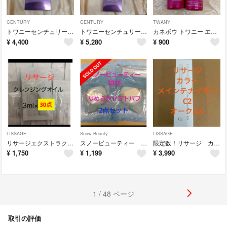
CENTURY
CENTURY
TWANY
トワニーセンチュリープライムクリーミィソープ
トワニーセンチュリープライムクレンジングクリーム
カネボウ トワニー エマルジョン 2t 12ml×2点
¥
4,400
¥
5,280
¥
900
LISSAGE
Snow Beauty
LISSAGE
リサージエクストラクレンジングオイル（メイク落とし）30点
スノービューティー なめらかソフトパフ 2点セット
限定数！リサージ カラーメインテナイザーEXC2 オークルC
¥
1,750
¥
1,199
¥
3,990
1 / 48 ページ
取引の評価