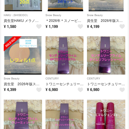
HAKU（SHISEIDO）
Snow Beauty
Snow Beauty
資生堂HAKU メラノフォーカスIVハク美白美容液 20点
＊2026年＊スノービューティーなめらかソフトパフ 2点セット
資生堂 2026年版スノービューティー スキンケアパウダー レフィル
¥
1,580
¥
1,199
¥
4,199
Snow Beauty
CENTURY
CENTURY
資生堂 2026年版スノービューティー スキンケアパウダー レフィル
トワニーセンチュリープライムUVプロテクトセラム
トワニーセンチュリープライムタイムリフレッシャーLT
¥
4,399
¥
6,980
¥
6,980