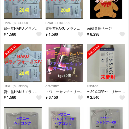
HAKU（SHISEIDO）
HAKU（SHISEIDO）
資生堂HAKU メラノフォーカスIVハク美白美容液20個セット
資生堂HAKU メラノフォーカスIVハク美白美容液20個セット
ori様専用ページ
¥
1,580
¥
1,580
¥
8,298
HAKU（SHISEIDO）
CENTURY
LISSAGE
資生堂HAKU メラノフォーカスIVハク美白美容液 20点
トワニーセンチュリー ザ・ファンデーションa オークルB 12点
〜30%OFF〜 リサージ UVプロテクターパーフェクトN 50g
¥
1,580
¥
3,150
¥
2,540