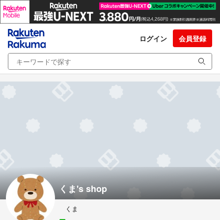
ログイン
会員登録
くま's shop
くま