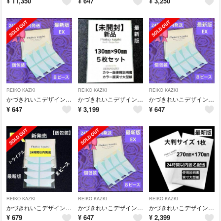
¥
11,350
¥
647
¥
3,250
REIKO KAZKI
REIKO KAZKI
REIKO KAZKI
かづきれいこデザインテープ リニューアル ★最新版★イージータイプEX
かづきれいこデザインテープ◆130㎜×90㎜ ５枚セット◆実寸大型紙&説明書◆
かづきれいこデザインテープ リニューアル ★最新版★イージータイプEX
¥
647
¥
3,199
¥
647
REIKO KAZKI
REIKO KAZKI
REIKO KAZKI
かづきれいこデザインテープ リニューアル ★最新版★イージータイプEX
かづきれいこデザインテープ リニューアル ★最新版★イージータイプEX
かづきれいこデザインテープ大判サイズ ◆説明書・型紙付◆最新未使用
¥
679
¥
647
¥
2,399