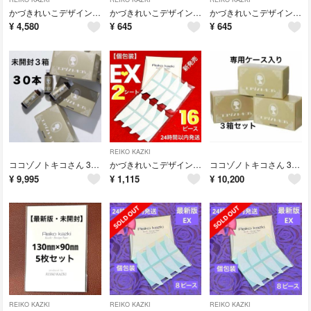
かづきれいこデザインテープ 大判タイプ２枚《使用説明書&実寸大紙付》
かづきれいこデザインテープ リニューアル ★最新版★イージータイプEX
かづきれいこデザインテープ リニューアル ★最新版★イージータイプEX
¥
4,580
¥
645
¥
645
REIKO KAZKI
ココゾノトキコさん 3箱 30本 【最新・未開封】
かづきれいこデザインテープ・イージータイプEX
ココゾノトキコさん 3箱 30本 【最新・未開封】
¥
9,995
¥
1,115
¥
10,200
REIKO KAZKI
REIKO KAZKI
REIKO KAZKI