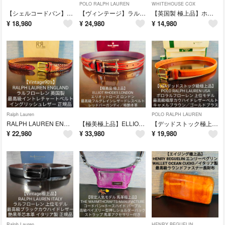
POLO RALPH LAUREN
WHITEHOUSE COX
【シェルコードバン】KTルイストン ラコタハウス正規品 最高級艶馬革ドレスベルト
【ヴィンテージ】ラルフローレン 最高級イントレチャート バーガンディドレスベルト
【英国製 極上品】ホワイトハウスコックス 最高級英国ブライドルレザードレスベルト
¥
18,980
¥
24,980
¥
14,980
Ralph Lauren
POLO RALPH LAUREN
RALPH LAUREN ENGLAND 最高級極厚イントレチャートドレスベルト
【極美極上品】ELLIOT RHODES ／最高級レッドバーガンディドレスベルト
【デッドストック極上品】ラルフローレン USA正規品 最高級極厚本革ドレスベルト
¥
22,980
¥
33,980
¥
19,980
Ralph Lauren
HENRY BEGUELIN