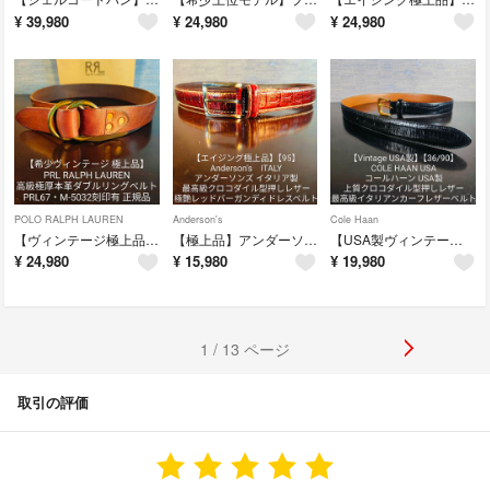
¥
39,980
¥
24,980
¥
24,980
POLO RALPH LAUREN
Anderson's
Cole Haan
【ヴィンテージ極上品】PRL67 高級極厚本革ダブルリングベルト ラルフローレン
【極上品】アンダーソンズ 最高級クロコダイル型押しレッドバーガンディドレスベルト
【USA製ヴィンテージ】コールハーン クロコダイル型押レザー 最高級ドレスベルト
¥
24,980
¥
15,980
¥
19,980
1 / 13 ページ
取引の評価