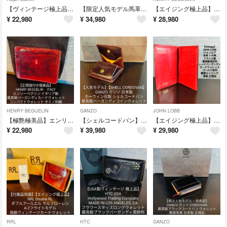
【ヴィンテージ極上品】ラルフローレン 最高級艶黒茶芯ドレスベルト 本革イタリア製
【限定人気モデル馬革極上品】最高級馬革ショルダーバッグ コードバン×ホースハイド
【エイジング極上品】エンリーベグリン 最高級ラウンドファスナー長財布 OCEAN
¥
22,980
¥
34,980
¥
28,980
HENRY BEGUELIN
GANZO
JOHN LOBB
【極艶極美品】エンリーベグリン 最高級バーガンディカードウォレット イタリア製
【シェルコードバン】ガンゾ 最高級コインウォレット ホーウィン社製 バーガンディ
【エイジング極上品】JOHN LOBB 最高級レッドバーガンディカードウォレット
¥
22,980
¥
39,980
¥
29,980
RRL
HTC
GANZO