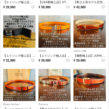
【エイジング極上品 付属品完備】RRL ラルフローレン 高級本革カードウォレット
【USA製極上品】HTC 最高級フラワースタッズロングウォレット 艶黒茶芯正規品
【希少人気モデル完売品】ガンゾ 最高級コードバンLファスナーコンパクトウォレット
¥
29,980
¥
59,980
¥
42,980
PRADA
JOHN LOBB
【エイジング極上品】ヴィンテージワークス 高級茶芯クロムエクセルレザーウォレット
【エイジング極上品】PRADA 最高級シルバーバックルドレスベルト 艶本革正規品
【極艶極上品】JOHN LOBB 最高級極厚本革ドレスベルト ジョンロブ 正規品
¥
32,980
¥
39,980
¥
29,980
Brooks Brothers
Puntovita
【シェルコードバン】ブルックスブラザーズ 最高級極艶馬革バーガンディドレスベルト
【希少上位モデル】プントヴィータ 最高級シルバーコンチョドレスベルト イタリア製
【エイジング極上品】ヴィンテージワークス 高級極厚本革ドレスベルト 日本製正規品