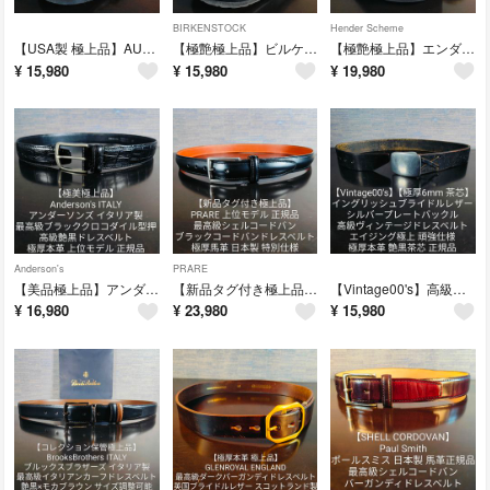
BIRKENSTOCK
Hender Scheme
【USA製 極上品】AURORA SHOE 高級艶黒本革コンフォートシューズ
【極艶極上品】ビルケンシュトックロンドン 高級オイルドレザーコンフォートシューズ
【極艶極上品】エンダースキーマ Vibramモデル 高級艶黒厚底レザーサンダル
¥
15,980
¥
15,980
¥
19,980
Anderson's
PRARE
【美品極上品】アンダーソンズ ブラッククロコダイル型押し 最高級本革ドレスベルト
【新品タグ付き極上品】プレリー 最高級シェルコードバンドレスベルト 極厚艶黒馬革
【Vintage00's】高級極厚茶芯イングリッシュブライドルレザードレスベルト
¥
16,980
¥
23,980
¥
15,980