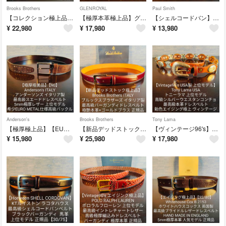
Brooks Brothers
GLENROYAL
Paul Smith
【コレクション極上品】ブルックスブラザーズ 最高級ドレスベルト イタリアンカーフ
【極厚本革極上品】グレンロイヤル 最高級バーガンディブライドルレザードレスベルト
【シェルコードバン】ポールスミス 最高級バーガンディドレスベルト 艶馬革 正規品
¥
22,980
¥
17,980
¥
13,980
Anderson's
Brooks Brothers
Tony Lama
【極厚極上品】【EURO METAL】アンダーソンズ 最高級スエードドレスベルト
【新品デッドストック極上品】ブルックスブラザーズ 最高級バーガンディドレスベルト
【ヴィンテージ96's】USA製 最高級シルバーコンチョドレスベルト トニーラマ
¥
15,980
¥
25,980
¥
17,980