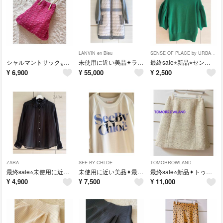
LANVIN en Bleu
SENSE OF PLACE by URBAN RESEARCH
シャルマントサック⁎⋆* ツイード巾着バッグ
未使用に近い美品✦︎ランバンオンブルー❤︎ウール×ダウンデザインコート
最終sale⭐︎新品⭐︎センスオブプレイス⁎⋆* バルーンスリーブ ニット M
¥
6,900
¥
55,000
¥
2,500
ZARA
SEE BY CHLOE
TOMORROWLAND
最終sale⭐︎未使用に近い美品⁎⋆* ZARA ブラック シアー ブラウス
未使用に近い美品✦︎最終sale⭐︎希少⭐︎SeeByChloé ロゴプリント 長袖トップス
最終sale⭐︎新品✦︎トゥモローランド❤︎ツイード スカート❤︎ベージュ系
¥
4,900
¥
7,500
¥
11,000