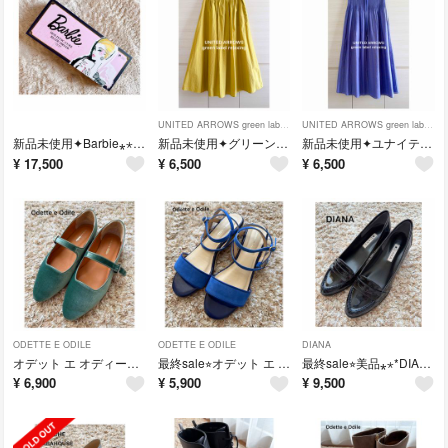
UNITED ARROWS green label relaxing
UNITED ARROWS green label relaxing
新品未使用✦︎Barbie⁎⋆* ホリスティックキュア✦︎カールドライヤー
新品未使用✦︎グリーンレーベルリラクシング⁎⋆* ギャザーフレアスカート
新品未使用✦︎ユナイテッドアローズ⁎⋆* リバーシブル フレアスカート
¥
17,500
¥
6,500
¥
6,500
ODETTE E ODILE
ODETTE E ODILE
DIANA
オデット エ オディール ⁎⋆* ベロア調 フラットシューズ グリーン
最終sale⭐︎オデット エ オディール ⁎⋆* ストラップサンダル ✧︎ブルー
最終sale⭐︎美品⁎⋆* DIANA❤︎黒 エナメル ローファーパンプス
¥
6,900
¥
5,900
¥
9,500