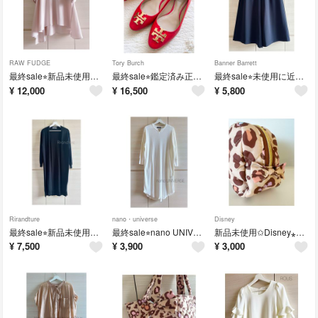
RAW FUDGE
Tory Burch
Banner Barrett
最終sale⭐︎新品未使用✩︎RAW FUDGE Vネック半袖トップス✦︎ブラウス
最終sale⭐︎鑑定済み正規品✦︎美品⁎⋆* トリーバーチ✦︎美品❤︎パンプス❤︎フラットシューズ
最終sale⭐︎未使用に近い✦︎BANNER BARRET ガウチョパンツ ネイビー
¥
12,000
¥
16,500
¥
5,800
Rirandture
nano・universe
Disney
最終sale⭐︎新品未使用✩︎リランドチュール⁎⋆* ロングカーディガン
最終sale⭐︎nano UNIVERSE ⁎⋆* リブ編み ロングワンピース
新品未使用✩︎Disney⁎⋆* キルティング❤︎ポーチ
¥
7,500
¥
3,900
¥
3,000