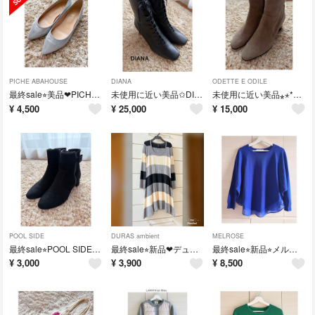
PICHE ABAHOUSE
DIANA
ODETTE E ODILE
最終sale⭐︎美品 ❤︎PICHE ABAHOUSE❤︎ローヒール パンプス
未使用に近い美品✩︎DIANA ⁎⋆* ブラックレースアップブーツ❤︎ブラック
未使用に近い美品⁎⋆* Odette e Odile ベージュ スエード ブーツ
¥
4,500
¥
25,000
¥
15,000
POOL SIDE
DURAS ambient
MELROSE
最終sale⭐︎POOL SIDE 黒 スエード ショートブーツ ジッパー付き
最終sale⭐︎新品❤︎デュラスアンビエント❤︎ニット プリーツ ワンピース
最終sale⭐︎新品⭐︎メルローズ⁎⋆* 裾シフォン ドルマン プルオーバー ニット
¥
3,000
¥
3,900
¥
8,500