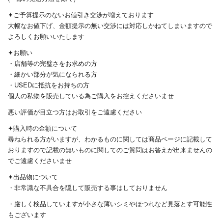
✦︎ご予算提示のないお値引き交渉が増えております
大幅なお値下げ、金額提示の無い交渉には対応しかねてしまいますので
よろしくお願いいたします
✦︎お願い
・店舗等の完璧さをお求めの方
・細かい部分が気になられる方
・USEDに抵抗をお持ちの方
個人の私物を販売している為ご購入をお控えくださいませ
悪い評価が目立つ方はお取引をご遠慮ください
✦︎購入時の金額について
尋ねられる方がいますが、わかるものに関しては商品ページに記載して
おりますので記載の無いものに関してのご質問はお答えが出来ませんの
でご遠慮くださいませ
✦︎出品物について
・非常識な不具合を隠して販売する事はしておりません
・厳しく検品していますが小さな薄いシミやほつれなど見落とす可能性
もございます