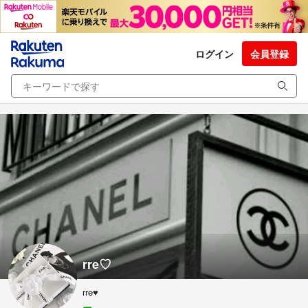
ログイン
会員登録
rre♡
rre♥