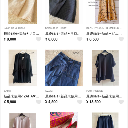
Salon de la Trinite'
Salon de la Trinite'
BEAUTY&YOUTH UNITED ARROWS
最終sale⭐︎美品✦︎サロンデュラトリニーテ•パンセ❤︎フレア スカート❤︎アイボリー
最終sale⭐︎美品✦︎サロンデュラトリニーテ❤︎フレア スカート❤︎ブラック
最終sale⭐︎新品✦︎ビューティーアンドユース ユナイテッドアローズ
¥
8,000
¥
8,000
¥
6,500
ZARA
OZOC
RAW FUDGE
新品未使用✩︎ZARA❤︎プリーツ チュニック ワンピース
最終sale⭐︎新品未使用✦︎OZOC❤︎デニム ワイドパンツ
最終sale⭐︎新品未使用✩︎ローファッジ❤︎Vネック ブラウス❤︎ブラック
¥
5,900
¥
4,500
¥
13,500