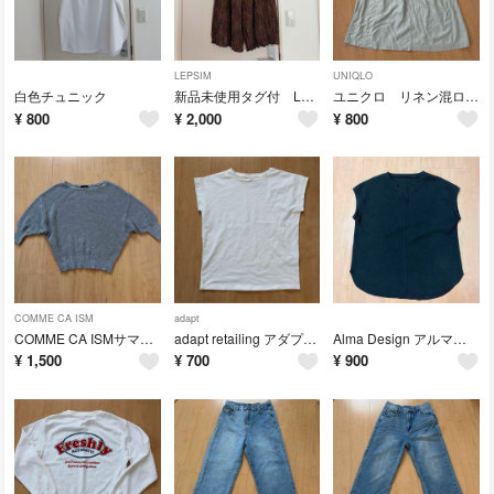
LEPSIM
UNIQLO
白色チュニック
新品未使用タグ付 LEPSIM レプシィムプリーツワイドパンツ
ユニクロ リネン混ロングスカート
¥
800
¥
2,000
¥
800
COMME CA ISM
adapt
COMME CA ISMサマーセーター クロップドニット 五分袖
adapt retailing アダプトリティリングノースリーブ Tシャツ M
Alma Design アルマデザイン 黒色ワッフル素材ノースリーブ Tシャツ
¥
1,500
¥
700
¥
900