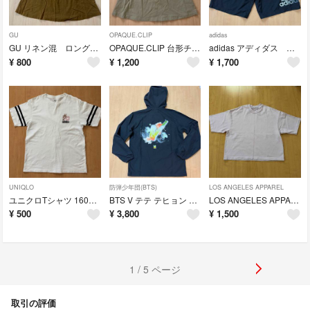
GU
OPAQUE.CLIP
adidas
GU リネン混 ロングスカート Ｌ
OPAQUE.CLIP 台形チノスカート
adidas アディダス 黒色 ショートパンツ ハーフパンツ
¥
800
¥
1,200
¥
1,700
UNIQLO
防弾少年団(BTS)
LOS ANGELES APPAREL
ユニクロTシャツ 160サイズ ホワイト
BTS V テテ テヒョン フード付き ウィンドブレーカー ハーフジップ
LOS ANGELES APPAREL ドロップショルダー Tシャツ 薄紫色
¥
500
¥
3,800
¥
1,500
1 / 5 ページ
取引の評価