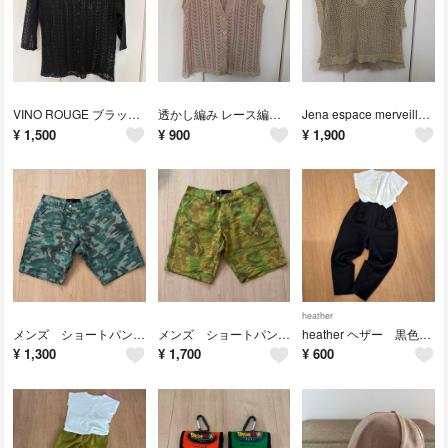
VINO ROUGE ブラック 透かし編み レース カーディガン 七分袖
透かし編み レース編み ベスト ベージュ
Jena espace merveilleux サマーセーター ベスト
¥
1,500
¥
900
¥
1,900
heather
メンズ ショートパンツ カモフラージュ
メンズ ショートパンツ カモフラージュ 黄土色
heather ヘザー 黒色 タック カジュアルパンツ
¥
1,300
¥
1,700
¥
600