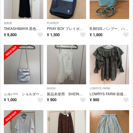
髙島屋
PLAYBOY
TAKASHIMAYA 黒色オールインワン
PRAY BOY プレイボーイ スクールバッグ
B.BESS バンブー、ハンドバッグ ショルダーバッグ
¥
9,800
¥
1,500
¥
1,800
SHEIN
LOWRYS FARM
シルバー ショルダーバッグ
新品未使用 SHEINシーイン ホワイト レース キャミソール アシンメトリー
LOWRYS FARM 前後2WAY 五分袖 フリルブラウス 総柄
¥
1,000
¥
900
¥
900