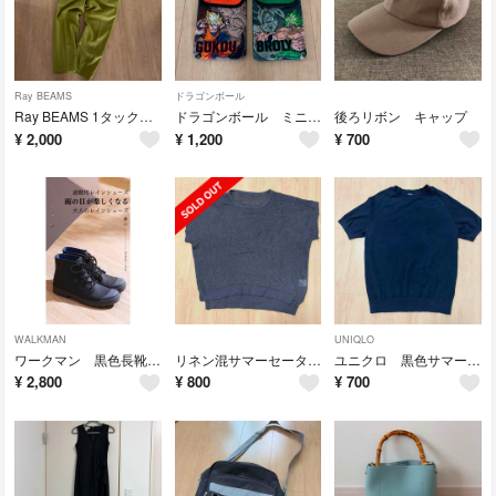
Ray BEAMS
ドラゴンボール
Ray BEAMS 1タックパンツ
ドラゴンボール ミニポーチ 小物・カード入れ 2個
後ろリボン キャップ
¥
2,000
¥
1,200
¥
700
WALKMAN
UNIQLO
ワークマン 黒色長靴 S
リネン混サマーセーター ラメ入りグレー
ユニクロ 黒色サマーセーター
¥
2,800
¥
800
¥
700