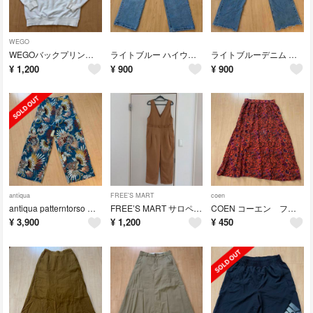
WEGO
WEGOバックプリント スウェット S
ライトブルー ハイウエスト ストレートデニム
ライトブルーデニム ワイドレッグパンツ
¥
1,200
¥
900
¥
900
antiqua
FREE'S MART
coen
antiqua patterntorso アンティカ 総柄パンツ イージーパンツ
FREE’S MART サロペット
COEN コーエン フレアーロングスカート
¥
3,900
¥
1,200
¥
450