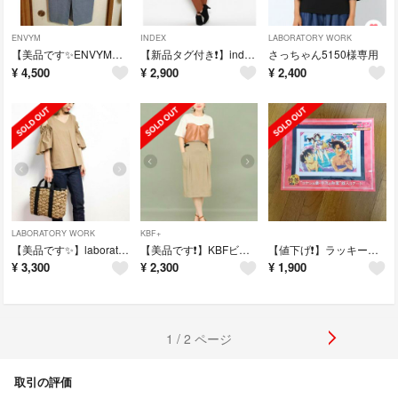
ENVYM
INDEX
LABORATORY WORK
【美品です✨ENVYMチェスターコート
【新品タグ付き❗】indexタックパンツ
さっちゃん5150様専用
¥
4,500
¥
2,900
¥
2,400
LABORATORY WORK
KBF+
【美品です✨】laboratoryworkトップス
【美品です❗】KBFビスチェトップス
【値下げ❗】ラッキーくじ名探偵コナン
¥
3,300
¥
2,300
¥
1,900
1 / 2 ページ
取引の評価