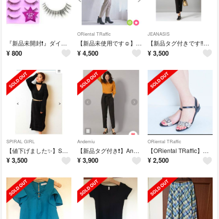
ORiental TRaffic
JEANASIS
『新品未開封❗️』ダイヤモンドラッシュ
【新品未使用です☺️】オリエンタルトラフィックのブーツ
【新品タグ付きです‼️】ジーナシスパンツ👖
¥
800
¥
4,500
¥
3,500
SPIRAL GIRL
Andemiu
ORiental TRaffic
【値下げました✨】SPIRALGIRLワンピ
【新品タグ付き❗】Andemiuパンツ
【ORiental TRaffic】ローヒールサンダル
¥
3,500
¥
3,900
¥
2,500