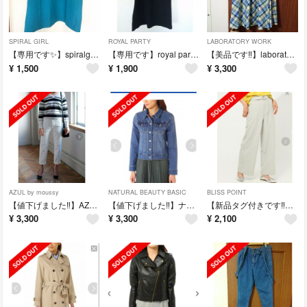
SPIRAL GIRL
ROYAL PARTY
LABORATORY WORK
【専用です✨】spiralgirlトップス
【専用です】royal partyトップス
【美品です‼️】laboratoryworkスカート
¥
1,500
¥
1,900
¥
3,300
AZUL by moussy
NATURAL BEAUTY BASIC
BLISS POINT
【値下げました‼️】AZULbymoussyパンツ
【値下げました‼️】ナチュビのGジャン
【新品タグ付きです‼️】BLISSPOINTパンツ
¥
3,300
¥
3,300
¥
2,100