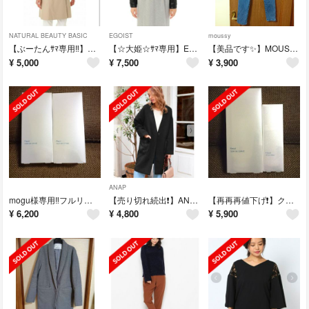
NATURAL BEAUTY BASIC
EGOIST
moussy
【ぶーたんｻﾏ専用‼️】ナチュビトレンチコート
【☆大姫☆ｻﾏ専用】EGOISTライダース&JILLブラウス
【美品です✨】MOUSSYテーパードデニム
¥
5,000
¥
7,500
¥
3,900
ANAP
mogu様専用‼️フルリクリアゲルクレンズ
【売り切れ続出❗】ANAPファーポケットコート
【再再再値下げ❗】クリアゲルクレンズ&トリプルリペア
¥
6,200
¥
4,800
¥
5,900