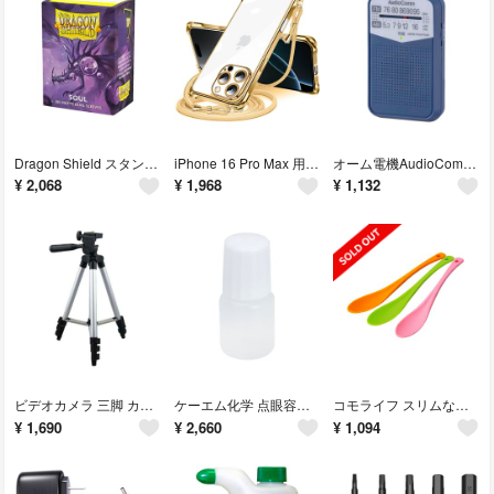
Dragon Shield スタンダードサイズ デュアルマット ソウル (Sou
iPhone 16 Pro Max 用 ケース クリア ショルダー iphone
オーム電機AudioComm AM/FMポケットラジオ ポータブルラジオ コンパ
¥
2,068
¥
1,968
¥
1,132
ビデオカメラ 三脚 カメラ スタンド デジカメ 一眼レフ 360度 水準器付き
ケーエム化学 点眼容器 A点容器(押込ノズル) 5CC シロ 5108(未滅菌)
コモライフ スリムなシリコーンスプーン 3本セット シリコンスプーン スプーン
¥
1,690
¥
2,660
¥
1,094