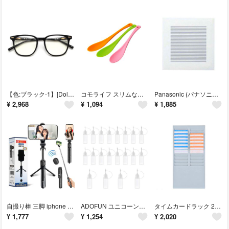
【色:ブラック-1】[Dollger] ブルーライトカットメガネ 伊達メガネ ブ
コモライフ スリムなシリコーンスプーン 3本セット シリコンスプーン スプーン
Panasonic (パナソニック) 天井埋込形換気扇 ルーバー別売タイプ FY
¥
2,968
¥
1,094
¥
1,885
自撮り棒 三脚 iphone セルカ棒 bluetooth 軽量 三脚付き 長
ADOFUN ユニコーンボトル 20個×10ml 針付き スポイトボトル
タイムカードラック 24人用 取り付けネジ付き タイムカード収納 IDカード 簡
¥
1,777
¥
1,254
¥
2,020