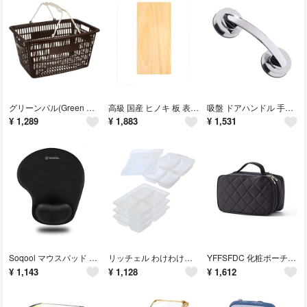
グリーンパル(Green Ple)タマハシ 買い物カゴ 買い物かご 35×47×
高級 国産 ヒノキ 板 表札 彫刻 工作 プレナー加工 檜 桧 ひのき 木製 材
吸盤 ドアハンドル 手すり 吸盤 取っ手 強力吸盤 手すりドアハンドル 浴室用手
¥
1,289
¥
1,883
¥
1,531
Soqool マウスパッド リストレスト一体型マウスパッド 低反発リストレス 人
リッチェル わけわけフリージング ブロックトレー 80 1ブロック容量80ml×
YFFSFDC 化粧ポーチ 収納ポーチ多機能 大容量 化粧品 収納バッグ 軽量
¥
1,143
¥
1,128
¥
1,612