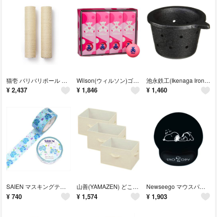
猫壱 バリバリポール 麻 爪研ぎ 交換用 2本セット L
Wilson(ウィルソン)ゴルフボール BEAR4 ダース12個入り
池永鉄工(Ikenaga Iron Works) 水取り器 ミニ 南部鉄器 取り
¥
2,437
¥
1,846
¥
1,460
SAIEN マスキングテープ雨ふりあじさいUR-4037サイズ20mm×7m カ
山善(YAMAZEN) どこでも収納ボックス 折り畳み 取っ手付き カラーボッ
Newseego マウスパッド リストレスト 一体型マウスパッド 低反発リストレ
¥
740
¥
1,574
¥
1,903