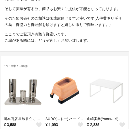
そして実績が有る分、商品もお安くご提供が可能となっております。
そのためお値引のご相談は御遠慮頂けますと幸いです(人件費ギリギリ
の為、御協力と御理解を頂けますと嬉しい限りで御座います。)
ここまでご覧頂き有難う御座います。
ご縁がある際には、どうぞ宜しくお願い致します。
7793件中 1 - 36件
川本商店 星線香立て ローソク立て セット
SUDO(スドー) ハープクラフト ウェットシェルター (M)
山崎実業(Yamazaki) 伸縮収納棚 ホワイト 約W36.5~60XD23X
¥
3,588
¥
1,093
¥
2,835