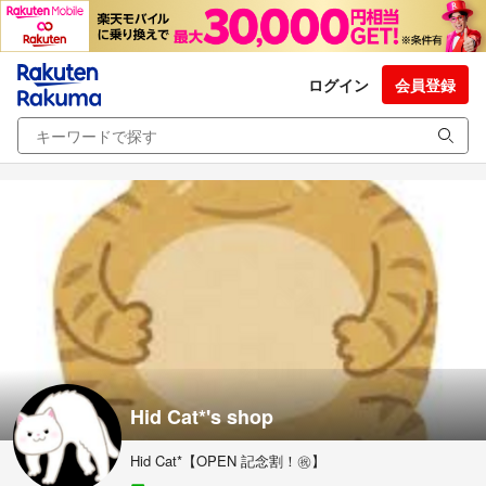
ログイン
会員登録
Hid Cat*'s shop
Hid Cat*【OPEN 記念割！㊗】