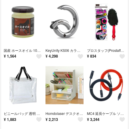
国産 ホースオイル 100ml レザークラフト メンテナンス用に 革 クリーム
KeyUnity KS06 カラビナ 丸型リング 丸キーリング ステンレス製 カ
プロスタッフ(Prostaff) 洗車用品 ホイール洗浄用ブラシ 鬼人手ジュニア
¥
1,564
¥
4,298
¥
834
ビニールバッグ 透明 丈夫 トート クリアバッグ 手提げ 防水 推し活 痛バッグ
Homdolaser デスクオーガナイザー ペン立て 一体設計 卓上収納ボックス
MC4 延長ケーブル ソーラーケーブル ソーラーパネル延長ケーブル 6m 4SQ
¥
1,883
¥
2,213
¥
3,244