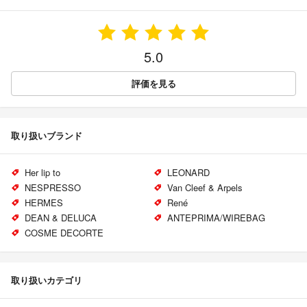
5.0
評価を見る
取り扱いブランド
Her lip to
LEONARD
NESPRESSO
Van Cleef & Arpels
HERMES
René
DEAN & DELUCA
ANTEPRIMA/WIREBAG
COSME DECORTE
取り扱いカテゴリ