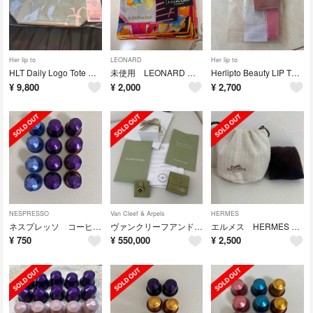
Her lip to
LEONARD
Her lip to
HLT Daily Logo Tote 名古屋限定 トートバッグ mint
未使用 LEONARD レオナール 花柄 大判ハンカチ スカーフ シルク混
Herlipto Beauty LIP TO LOVE CHARM
¥
9,800
¥
2,000
¥
2,700
NESPRESSO
Van Cleef & Arpels
HERMES
ネスプレッソ コーヒーカプセル
ヴァンクリーフアンドアーペル ヴィンテージ アルハンブラ リング オニキス
エルメス HERMES 巾着袋 クッション付き
¥
750
¥
550,000
¥
2,500