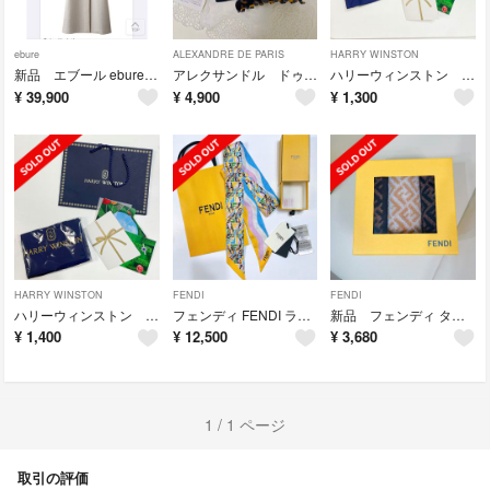
ebure
ALEXANDRE DE PARIS
HARRY WINSTON
新品 エブール ebure リュクスツイードベルトコート
アレクサンドル ドゥ パリ クリップ
ハリーウィンストン エコバッグ
¥
39,900
¥
4,900
¥
1,300
HARRY WINSTON
FENDI
FENDI
ハリーウィンストン エコバッグ
フェンディ FENDI ラッピー ツイリー ミッツァ スカーフ
新品 フェンディ タオルハンカチ 3枚セット
¥
1,400
¥
12,500
¥
3,680
1 / 1 ページ
取引の評価