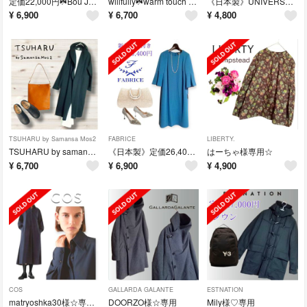
定価22,000円☘️Bou Jeloud♡ライトコーディガン
willfully☘️warm touch over size gilet
《日本製》UNIVERSAL SEVEN✨裏起毛クルーネックプルオーバー
¥
6,900
¥
6,700
¥
4,800
TSUHARU by Samansa Mos2
FABRICE
LIBERTY.
TSUHARU by samansa mos2✨ウール混ドレープガウンコート
《日本製》定価26,400円♡新品タグ付き♡FABRICE ワンピース
はーちゃ様専用☆
¥
6,700
¥
6,900
¥
4,900
COS
GALLARDA GALANTE
ESTNATION
matryoshka30様☆専用(フォロー割)
DOORZO様☆専用
Mily様♡専用