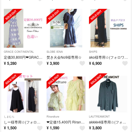
GRACE CONTINENTAL
SLOBE IENA
SHIPS
定価30,800円❤GRACE CONTINENTAL✨ワンピース
焚き火会No9様専用☆
ako様専用☆(フォロワー様割)
¥
5,280
¥
3,900
¥
6,900
しまむら
Rirandture
LAUTREAMONT
しー様専用☆(フォロワー様割)
❤定価15,400円 Rirandture✨フリルブラウス
akkkk4様専用☆(フォロワー様割引)
¥
1,500
¥
1,590
¥
3,800