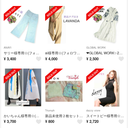
ANAYI
GLOBAL WORK
サリー様専用☆(フォロワー様割)
ai様専用☆(フォロワー様割引)
❤GLOBAL WORK✨2WAYウクライナ刺繍ワンピース
¥
3,400
¥
4,000
¥
2,500
Triumph
dazzy store
かいちゃん様専用☆(フォロワー様割引)
新品未使用２枚セット✨Triumph+AVONショーツ Ｍ
スイートピー様専用☆(フォロワー様割引)
¥
3,700
¥
800
¥
2,720