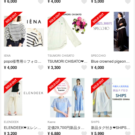
¥
6,000
¥
4,000
¥
5,000
IENA
TSUMORI CHISATO
SPECCHIO
popo様専用☆フォロワー様割
TSUMORI CHISATO❤ツモリチサト✨ボタンダウンシャツ
Blue crowned pigeon様専用☆フォロワー様割
¥
4,000
¥
3,300
¥
4,000
ELENDEEK
Kaene
SHIPS
ELENDEEK❤エレンディーク✨2WAYコットンブレンドジレ
定価29,700円新品タグ付き❤ソワール Kaene✨レースマーメイドドレス
新品タグ付き❤SHIPS別注TORRAZZO DONNAワンピース
¥
3,200
¥
6,880
¥
5,990