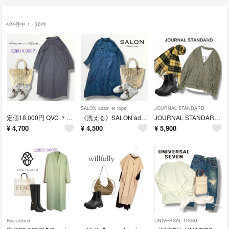
424件中 1 - 36件
SALON adam et rope'
JOURNAL STANDARD
定価18,000円 QVC ＊Kawai Okada＊アシメシャツワンピース
《洗える》SALON adam et rope＊サテンシャツワンピース
JOURNAL STANDARD＊ウールコットンカーディガン
¥
4,700
¥
4,500
¥
5,900
Bou Jeloud
UNIVERSAL TISSU