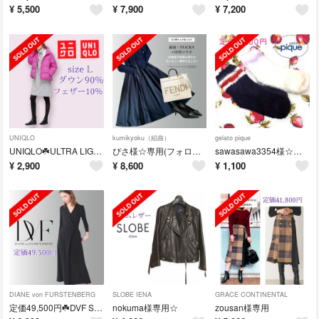
¥
5,500
¥
7,900
¥
7,200
UNIQLO
kumikyoku（組曲）
gelato pique
UNIQLO☘️ULTRA LIGHT DOWNコクーンジャケット size L
ぴさ様☆専用(フォロワー様割)
sawasawa3354様☆専用
¥
2,900
¥
8,600
¥
1,100
DIANE von FURSTENBERG
SLOBE IENA
GRACE CONTINENTAL
定価49,500円☘️DVF STUDIO☘️カシュクールオールインワン
nokuma様専用☆
zousan様専用