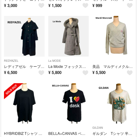
¥
3,000
¥
1,500
¥
999
REDYAZEL
La MODE
レディアゼル ケープカラーコート ブラック レディースSサイズ ウール秋冬先取り
La Mode フォックスファー付きフードウールコート 38レディース秋冬先取り
美品 マルディメクルディ スクエアロゴ Vネックニット レディース 長袖
¥
6,500
¥
5,800
¥
5,500
GILDAN
HYBRIDBIZ Tシャツ ブラック 無地 シンプル 半袖 大きいサイズ
BELLA+CANVAS ベラ キャンバス Tシャツ 半袖 男女兼用
ギルダン Tシャツ 半袖 コットン100% 男女兼用 夏 インナー 着替え