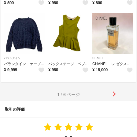
¥
500
¥
980
¥
800
バランタイン
CHANEL
バランタイン ケーブルニットセーター ネイビー レディース L相当 シルク混伊製
バックステージ ペプラムトップス XS グリーン系 レディース 夏 ノースリーブ
CHANEL レ ゼクスクルジフ ドゥ シャネル N°22 オードゥ パルファム ロット番号8601
¥
9,999
¥
980
¥
18,000
1 / 6 ページ
取引の評価