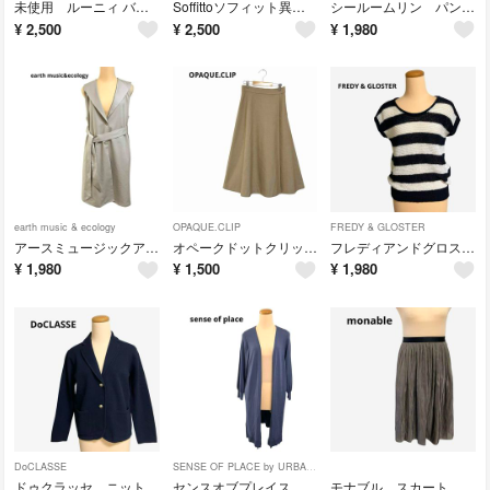
未使用 ルーニィ バックシャンビッグシャツ バックオープン 長袖 38 レディース 夏 LOUNIE 日本製 日焼け防止 冷房対策
Soffittoソフィット異素材ドッキング アシンメトリー花柄ロングスカートM
シールームリン パンツ ブラック Mサイズ レディース ビジネス シンプル 万能
¥
2,500
¥
2,500
¥
1,980
earth music & ecology
OPAQUE.CLIP
FREDY & GLOSTER
アースミュージックアンドエコロジー アウター ミドル丈ジレ レディース ベージュ
オペークドットクリップ スカート ベージュ系 Aライン 上品 レディースSサイズ
フレディアンドグロスター サマーニット ネイビー ホワイト ボーダーレディース
¥
1,980
¥
1,500
¥
1,980
DoCLASSE
SENSE OF PLACE by URBAN RESEARCH
ドゥクラッセ ニットジャケット ネイビー レディース Mサイズ 紺ブレ風 ボタン
センスオブプレイス ボリュームスリーブロングカーディガン ブルー系 フリーサイズ
モナブル スカート フレア プリーツ ブラウン系 38 レディース ウエストゴム