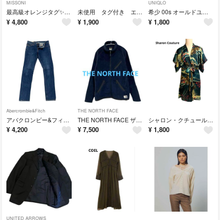
MISSONI
UNIQLO
最高級オレンジタグ✨ミッソーニ 総柄 ニット カーディガン イタリア製 薄手 ヴィンテージ サマーニット Vネック 幾何学模様
未使用 タグ付き エンディ シアー・サマーニット ブルー グリーン バイカラー 透ける 長袖 レディース 夏 フリーサイズ
希少 00s オールドユニクロ UNIQLO ユニクロ コーデュロイパンツ ストレート W31 ベージュ Y2K アメカジ
¥
4,800
¥
1,900
¥
1,800
Abercrombie&Fitch
THE NORTH FACE
アバクロンビー&フィッチ デニム スーパースキニー W30L32 メンズM
THE NORTH FACE ザノースフェイス 海外限定 クラグモント フリースジャケット紺フルジップUS企画 長袖 登山キャンプ
シャロン・クチュール Sharon Couture トップス サテン調キモノ風 オリエンタル レディース L チュニックミニワンピ
¥
4,200
¥
7,500
¥
1,800
UNITED ARROWS