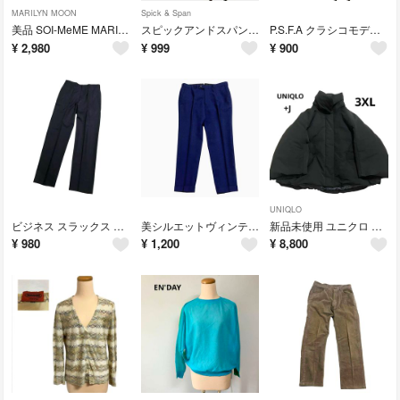
MARILYN MOON
Spick & Span
美品 SOI-MeME MARILYN MOON ソワメム グラデーションニット 長袖 オレンジ系 ふんわり クルーネック
スピックアンドスパン ケーブルニット ベスト Vネック ジレ ホワイト ネイビー Spick&Span
P.S.F.A クラシコモデル 長袖ワイシャツ オレンジ系 メンズはるやま
¥
2,980
¥
999
¥
900
UNIQLO
ビジネス スラックス テーパード メンズSサイズ相当 ピンストライプ グレー紺系
美シルエットヴィンテージ スラックス ネイビー ノータック M相当 薄手夏メンズ
新品未使用 ユニクロ +J ジルサンダー コラボ ハイブリッドダウンジャケット 3XL ブラック 大きいサイズ 希少 黒 タグ付き
¥
980
¥
1,200
¥
8,800