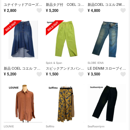
ユナイテッドアローズ ジャケット テーラード ネイビー 46 日本製メンズウール
新品タグ付 COEL コエル フロントボタンギャザーワンピース ブラウン 36
新品COEL コエル 2WAYリボンタイブラウス フリーサイズ ベージュ ヨンア
¥
2,800
¥
5,200
¥
4,800
Spick & Span
SLOBE IENA
新品 COEL コエル フィッシュテールデニムスカート フリーサイズ レディース
スピックアンドスパン カラーテーパードタックパンツ23SS近年モデル40ライム
LE DENIM スローブイエナ デニム ペイントダメージ加工 レディース36夏
¥
5,200
¥
1,500
¥
3,500
LOUNIE
Soffitto
SeaRoomlynn