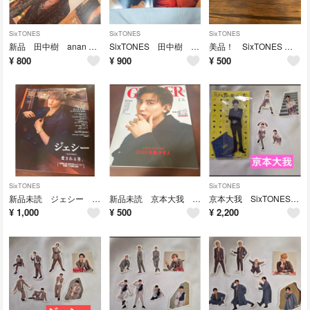
SixTONES
SixTONES
SixTONES
新品 田中樹 anan アンアン 2023年2月15日号
SixTONES 田中樹 an・an アンアン No.2335 CHEER
美品！ SixTONES ストカレ 2025-2026
¥
800
¥
900
¥
500
SixTONES
SixTONES
新品未読 ジェシー SixTONES 東京カレンダー 雑誌
新品未読 京本大我 GINGER (ジンジャー) 2023年 03月号 [雑誌]
京本大我 SixTONES アクスタ ステッカー シール
¥
1,000
¥
500
¥
2,200