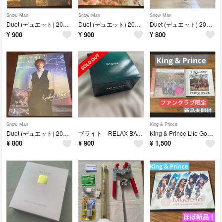
Snow Man
Snow Man
Snow Man
Duet (デュエット) 2022年 06月号 深澤辰哉 SnowMan
Duet (デュエット) 2022年 05月号 SnowMan 佐久間大介
Duet (デュエット) 2021年 11月号 SnowMan 向井康二
¥
900
¥
900
¥
800
Snow Man
King & Prince
Duet (デュエット) 2021年 06月号 SnowMan 阿部亮平
ブライト RELAX BATH aromatil forest 重炭酸入浴剤
King & Prince Life Goes On We Are Young
¥
800
¥
900
¥
1,500