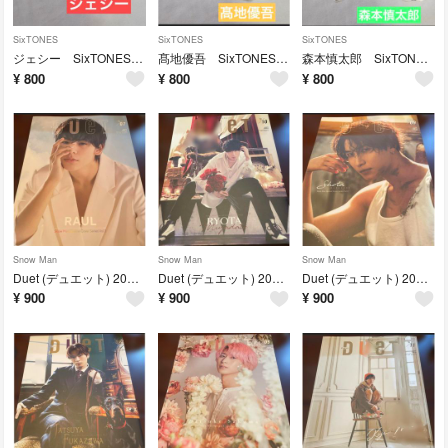
SixTONES
SixTONES
SixTONES
ジェシー SixTONES ステッカー シール
髙地優吾 SixTONES ステッカー シール
森本慎太郎 SixTONES ステッカー シール
¥
800
¥
800
¥
800
Snow Man
Snow Man
Snow Man
Duet (デュエット) 2021年 07月号 ラウール SnowMan
Duet (デュエット) 2021年 10月号 [雑誌]宮舘涼太 SnowMan
Duet (デュエット) 2022年 09月号 SnowMan 渡辺翔太
¥
900
¥
900
¥
900