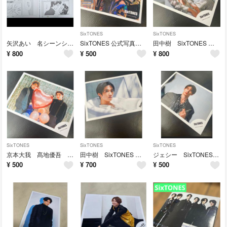
SixTONES
SixTONES
矢沢あい 名シーンシート 天使なんかじゃない 2枚セット A5サイズ
SixTONES 公式写真 オフショット
田中樹 SixTONES ふたり 公式写真 オフショット
¥
800
¥
500
¥
800
SixTONES
SixTONES
SixTONES
京本大我 髙地優吾 SixTONES 公式写真 オフショット
田中樹 SixTONES ふたり 公式写真 オフショット
ジェシー SixTONES 公式写真 オフショット
¥
500
¥
700
¥
500