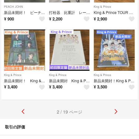
PEACH JOHN
King & Prince
新品未開封！ ピーチジョン ナイトブラマスク バストケア
打栓器 比重計 レードル 試験紙 コネクタ アダプタ
King & Prince TOUR 2022～Made in～Blu-ray
¥
900
¥
2,200
¥
2,900
King & Prince
King & Prince
King & Prince
新品未開封！ King & Prince DVD Re：Sense
新品未開封 King & Prince 2020 L＆ dvd
新品未開封！King & Prince First Tour 2018 DV
¥
3,400
¥
3,400
¥
3,500
2 / 19 ページ
取引の評価