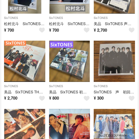
SixTONES
SixTONES
SixTONES
松村北斗 SixTONES Jロゴ 公式写真 オフショット
松村北斗 SixTONES ジャニーズJr. オフショット 公式写真
美品 SixTONES 声 初回盤A BOX仕様 CD DVD アルバム
¥
700
¥
700
¥
2,700
SixTONES
SixTONES
SixTONES
美品 SixTONES THE VIBES CD Blu-ray ブルーレイ
美品 SixTONES 初回盤A こっから CD DVD
SixTONES 声 初回盤A 購入者特典 「声」を伝える吹き出し型メモパッド
¥
2,700
¥
800
¥
300