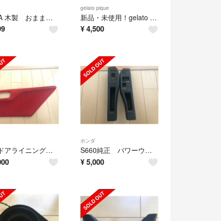
gelato pique
DAIWA 木製 おままごとキッチンセット
新品・未使用！gelato piqué ブランケット ブルー
99
¥
4,500
ホンダ
S660ドアライニングパネル(左右セット)
S660純正 パワーウインドウスイッチパネル(左右セット)
000
¥
5,000