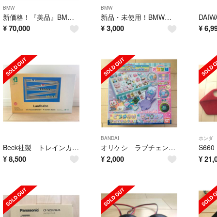
BMW
BMW
新価格！『美品』BMW5/6/7シリーズ Mスポーツステアリングホイール
新品・未使用！BMWノベリティセット
¥
70,000
¥
3,000
¥
6,9
BANDAI
ホンダ
Beck社製 トレインカースロープ Laufbahn
オリケシ ラブチェン❤️いろいろチェンジ！DXコレクションBoxセット
¥
8,500
¥
2,000
¥
21,