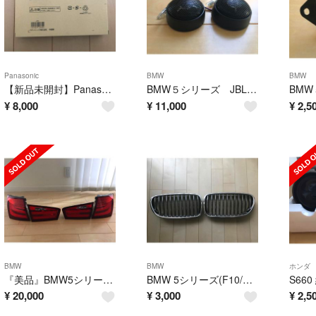
Panasonic
BMW
BMW
【新品未開封】Panasonicノートパソコン用バッテリー
BMW５シリーズ JBLトレードインスピーカー
¥
8,000
¥
11,000
¥
2,5
BMW
BMW
ホンダ
『美品』BMW5シリーズツーリング F11純正リアテールライト
BMW 5シリーズ(F10/F11)キドニーグリル
S66
¥
20,000
¥
3,000
¥
2,5