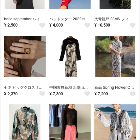
hello september ハイネック グレイ シースルートップス
バッドスター 2022ss フィンガーストーン ヤーングローブ 国内未扱
大青龍肆 23AW フィットアンドフレア パイピングワンピース ブラック
¥
2,500
¥
4,000
¥
16,500
セネ ビッグクロスリング ゴールド サージカルステンレス 316L
中国古典新潮 水墨山水画 レイヤード チャイナドレス
新品 Spring Flower China dress puffsleeve
¥
2,370
¥
7,300
¥
7,200