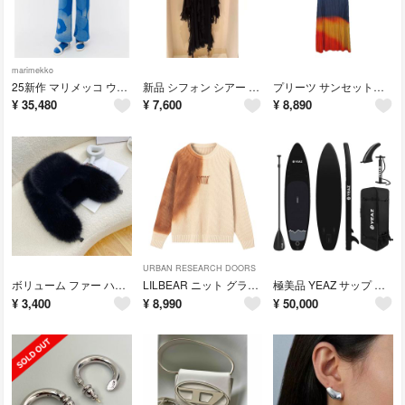
marimekko
25新作 マリメッコ ウニッコ ブルー ワイドストレート スウェット パンツ S
新品 シフォン シアー キャミソール ワンピース ブラック
プリーツ サンセットカラー ノースリーブ ロングワンピース
¥
35,480
¥
7,600
¥
8,890
URBAN RESEARCH DOORS
ボリューム ファー ハット ブラック 帽子
LILBEAR ニット グラデーションデザイ 秋冬トップス
極美品 YEAZ サップ スタンドアップパドル インフレータブル ポイントノーズ
¥
3,400
¥
8,990
¥
50,000