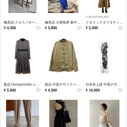
TOMORROWLAND
極美品 クロスパターン ニット キャミワンピース
極美品 大青龍肆 新中華式 ホルターネックワンピース
メタリックタフタティアードスカート ≪洗濯機可能≫
¥
4,300
¥
5,800
¥
5,000
新品 Honeycombo レースワンピース
新品 中国デザイナーズ コーデュロイ チャイナジャケット ベージュ
日本未上陸 中国デザイナーズ TUYUE ハイネック水墨プリントワンピースドレス
¥
5,500
¥
4,500
¥
10,000