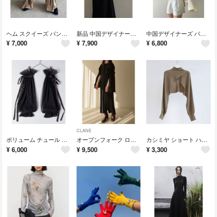
ヘム スクイーズ パンツ HEM SQUEEZ 2WAY PANTS
新品 中国デザイナーズ アシンメトリー バックオープンワンピース ブラック
中国デザイナーズ バッグスリット ベルスリーブ チャイナトップス
¥
7,000
¥
7,900
¥
6,800
CLANE
ボリューム チュール アームカバー ブラック
オープンフォーク ロングショール セットアップワンピース ブラック
カシミヤ ショート ハイネック アームニット ブラウン
¥
6,000
¥
9,500
¥
3,300