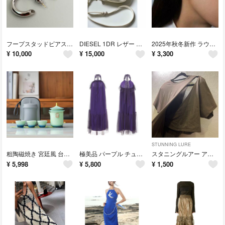
フープスタッドピアス シルバー 2点 セット 23D 4.0φ
DIESEL 1DR レザー ワンショルダー クロスボディ バッグ ホワイト
2025年秋冬新作 ラウンドデザイン ピアス 両耳セット
¥
10,000
¥
15,000
¥
3,300
STUNNING LURE
粗陶磁焼き 宮廷風 台湾茶器セット 陶器 携帯用 快客杯
極美品 パープル チュールワンピース
スタニングルアー アシンメトリー カットソー
¥
5,998
¥
5,800
¥
1,500