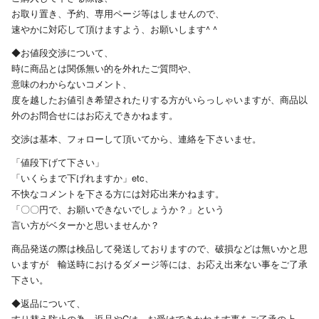
お取り置き、予約、専用ページ等はしませんので、
速やかに対応して頂けますよう、お願いします^ ^
◆お値段交渉について、
時に商品とは関係無い的を外れたご質問や、
意味のわからないコメント、
度を越したお値引き希望されたりする方がいらっしゃいますが、商品以
外のお問合せにはお応えできかねます。
交渉は基本、フォローして頂いてから、連絡を下さいませ。
「値段下げて下さい」
「いくらまで下げれますか」etc、
不快なコメントを下さる方には対応出来かねます。
「〇〇円で、お願いできないでしょうか？」という
言い方がベターかと思いませんか？
商品発送の際は検品して発送しておりますので、破損などは無いかと思
いますが 輸送時におけるダメージ等には、お応え出来ない事をご了承
下さい。
◆返品について、
すり替え防止の為、返品やCは、お受けできかねます事をご了承の上、