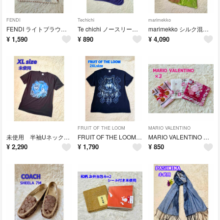
FENDI
Techichi
marimekko
FENDI ライトブラウン、ベージュ系 チェック柄 ハンカチ 透かし模様
Te chichi ノースリーブ Vネック カットソー ネイビー 大きめM
marimekko シルク混 大きめS フレンチスリーブ チュニック ボタニカル
¥
1,590
¥
890
¥
4,090
FRUIT OF THE LOOM
MARIO VALENTINO
未使用 半袖Uネック オリジナルTシャツ ブラック UFO、ウルフ柄 XLサイズ
FRUIT OF THE LOOM アメカジ Tシャツ ウルフ ネイビー 2XL
MARIO VALENTINO ハンカチ×3 ピンク系 花柄 透かし コイン柄
¥
2,290
¥
1,790
¥
850