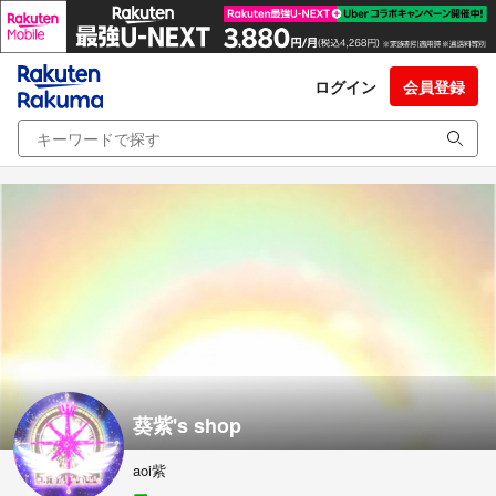
ログイン
会員登録
葵紫's shop
aoi紫