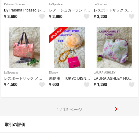
Paloma Picasso
LeSportsac
LeSportsac
By Paloma Picasso レザー 2wayハンドバッグ ブラック
レア シュガーランドパステル柄 トラベルポーチオーガナイザー レスポートサック
レスポートサック スモールエブリガルトートバッグ パープル系 パスティーユ柄
¥
3,690
¥
2,990
¥
3,200
LeSportsac
Disney
LAURA ASHLEY
レスポートサック メラニー 2wayハンドバッグ サーモンピンク系 ペイズリー
未使用 TOKYO DISNEY.RESORT. しっぽストラップ ミスバニー
LAURA ASHLEY HOME 大きいポーチ アイボリー地 ピンク花柄
¥
4,500
¥
600
¥
1,290
1 / 12 ページ
取引の評価