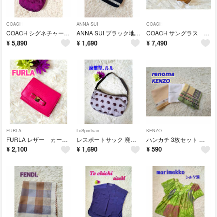
COACH
ANNA SUI
COACH
COACH シグネチャー柄 ショルダーバッグ パープル系 美品
ANNA SUI ブラック地 レース、刺繍入りポーチ 蝶々ファスナープル
COACH サングラス HC 8233ミルキーライトブラウン フラワー 美品
¥
5,890
¥
1,690
¥
7,490
FURLA
LeSportsac
KENZO
FURLA レザー カードケース 名刺入れ ビビッドピンク系
レスポートサック 廃盤 ルル アクセサリーポーチ グレー ハリネズミ柄
ハンカチ 3枚セット メンズ イエロー系 KENZO、renoma、他
¥
2,100
¥
1,690
¥
590