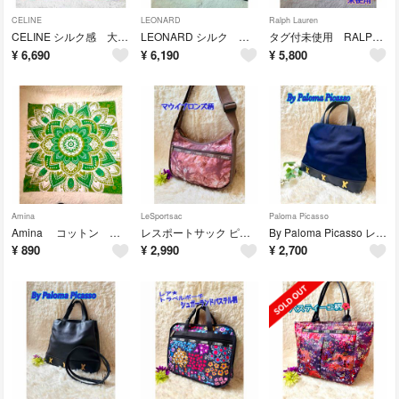
CELINE
LEONARD
Ralph Lauren
CELINE シルク感 大判スカーフ ビビッドピンク地にチェーン、ビジュー柄
LEONARD シルク 大判スカーフ ベージュ地にオペラピンク 蘭 フラワー柄
タグ付未使用 RALPH LAUREN シルクシフォン 大判スカーフ クリーム色
¥
6,690
¥
6,190
¥
5,800
Amina
LeSportsac
Paloma Picasso
Amina コットン マルチカバー グリーン系 チャクラマンダラ柄
レスポートサック ピンクブラウン系 ホーボーショルダー マウイブロンズ柄
By Paloma Picasso レザー＆ナイロン ハンドバッグ 紺 訳有
¥
890
¥
2,990
¥
2,700