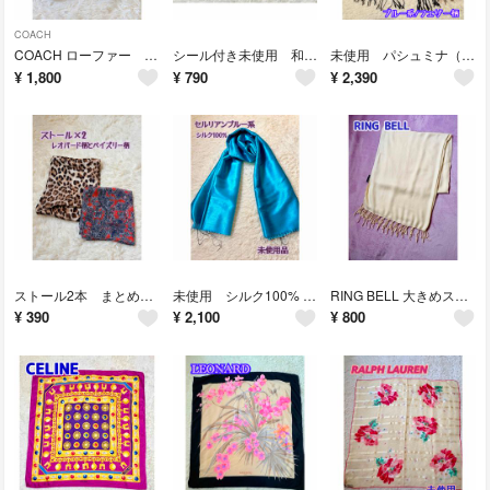
COACH
COACH ローファー SHEELA ブラウン/ゴールド系 7M 訳有り
シール付き未使用 和風 お弁当包み×2 オレンジ系うさぎ柄と、カーキ系
未使用 パシュミナ（カシミヤ）100% ストール くすみ ライトブルー系 羽根
¥
1,800
¥
790
¥
2,390
ストール2本 まとめ レオパード柄ブラウン系と、ペイズリー柄レッド系
未使用 シルク100% 光沢ツートーン ストール セルリアンブルー系
RING BELL 大きめストール アイボリー、クリーム系無地
¥
390
¥
2,100
¥
800