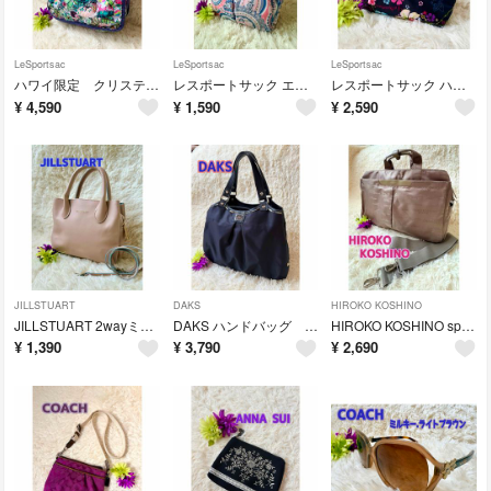
LeSportsac
LeSportsac
LeSportsac
ハワイ限定 クリスティ.シン×コラボ アロハマーケット柄 ホーボーショルダー
レスポートサック エブリガルトート ブルー系ペイズリー ミングルブルー柄
レスポートサック ハワイ限定 トロピカルフローラル柄 ドームポーチ
¥
4,590
¥
1,590
¥
2,590
JILLSTUART
DAKS
HIROKO KOSHINO
JILLSTUART 2wayミニ ハンドバッグ ライトピンク 合皮レザー
DAKS ハンドバッグ ブラック地 ナイロン＆レザー チェック縁取り
HIROKO KOSHINO sport 2wayボストンバッグ ベージュ系
¥
1,390
¥
3,790
¥
2,690