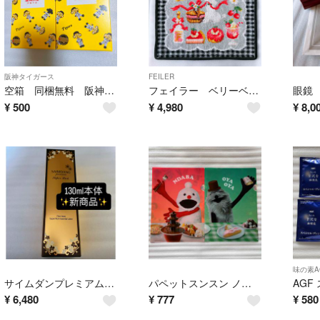
阪神タイガース
FEILER
空箱 同梱無料 阪神タイガース 太陽ノ塔 Tigers 野球 甲子園 トラッキー
フェイラー ベリーベリーピクニック ウォッシュタオル 本日発売 新品 プードル
¥
500
¥
4,980
¥
8,0
味の素A
サイムダンプレミアム ファーストクラススーパーリッチ 美容液化粧水 130ml
パペットスンスン ノンノン ゾンゾン おじいちゃん クリアファイル 2枚セット
¥
6,480
¥
777
¥
580