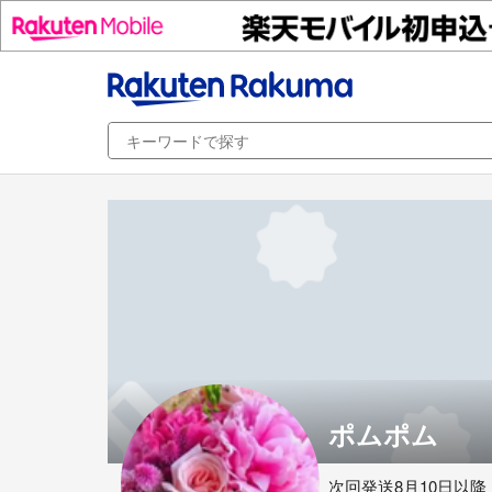
ポムポム
次回発送8月10日以