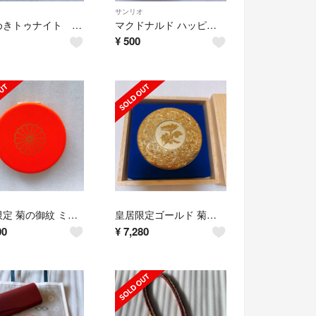
サンリオ
ときめきトゥナイト ステッカー 2枚 りぼん70th リボン 真壁くん 蘭世
マクドナルド ハッピーセット ポムポムプリン シール ステッカー 同梱無料 新品
¥
500
皇居限定 菊の御紋 ミラー 手鏡 ケース付き 皇居ミラー オレンジ 鏡 新品
皇居限定ゴールド 菊葉小箱 ボンボニエール 金平糖入れ 小物入れ 新品 木箱付き
00
¥
7,280