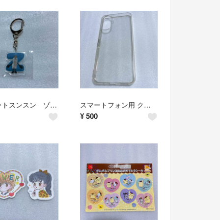
パペットスンスン ゾンゾン アクリルキーホルダー 新品 おじいちゃん 同梱無料
スマートフォン用 クリアケース Libero 5G IV A302ZT 同梱無料
¥
500