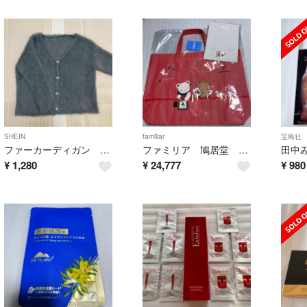
SHEIN
familiar
宝島社
ファーカーディガン ハート型ボタン グレー Vネックカーディガン カーディガン
ファミリア 鳩居堂 コラボ おけいこバッグ トートバッグ レッド 新品 タグ付き
¥
1,280
¥
24,777
¥
980