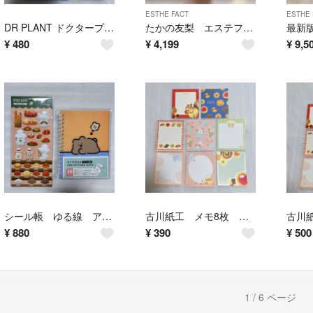
ESTHE FACT
ESTHE 
DR PLANT ドクタープラント セッコク蘭エイジケアマスクa 1枚 同梱半額
たかの友梨 エステファクト リンクルホワイトリッチローション サンプル10包付き
¥
480
¥
4,199
¥
9,5
シール帳 ゆる線 アニマル柄 ぷくぷくステッカー いぬのパン屋さん 新品 セット
古川紙工 メモ8枚 同梱無料 動物とお菓子のイラスト お裾分け おすそわけ 新品
¥
880
¥
390
¥
500
1 / 6 ページ