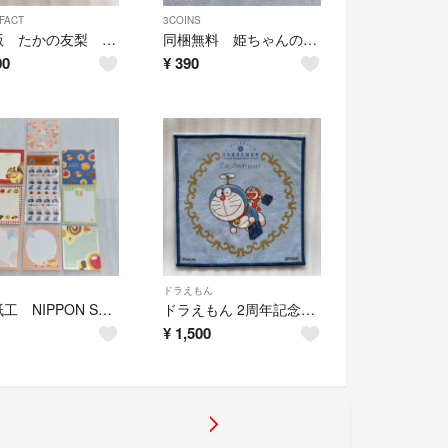
FACT
3COINS
最新版 たかの友梨 エステファクトジュエリーパクトU-N レフィル 3箱セット
同梱無料 姫ちゃんのリボン ステッカー 3枚 お裾分け プレゼント かわいい
00
¥
390
ドラえもん
古川紙工 NIPPON SAMURAI シール ステッカー メモ8枚 同梱半額
ドラえもん 2周年記念タオル タオル 未来デパート 特典 ノベルティ かわいい
¥
1,500