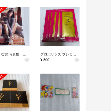
田中みな実 写真集 「Sincerely yours…」
プロポリンス プレミアムハニープラス12ml×5包 マウスウォッシュ 同梱半額
¥
500