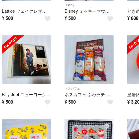
Disney
Lattice フェイクレザー リボン ヘアアクセサリー 同梱無料 ラティス
Disney ミッキーマウス 腕時計 クォーツ ミッキー 時計 同梱無料
¥
500
¥
500
¥
888
ネスカフェ
Billy Joel ニューヨーク52番街 ビリージョエル CD HONESTY
ネスカフェ ふわラテ アソートセット 3種 ファミリア 同梱半額
¥
500
¥
500
¥
3,2