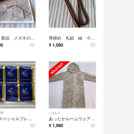
眼鏡 新品 メガネの愛眼 フチあり メガネ Aigan ケース付き
帯締め 丸組 紬 小紋 茶色 からし色 きもの
00
¥
1,080
GF
しまむら
AGF スペシャルブレンド ちょっと贅沢な珈琲店 6袋
あったかルームウェア フードワンピース ルームウェア ベージュ ふわふわ M〜L
¥
1,980